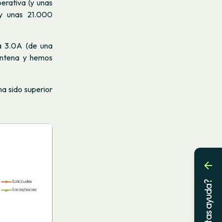
erativa (y unas
 y unas 21.000
fa 3.0A (de una
intena y hemos
ha sido superior
¿Necesitas ayuda?