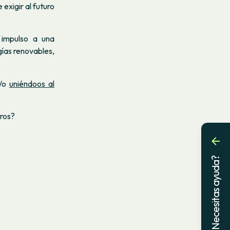
 exigir al futuro
 impulso a una
gías renovables,
/o
uniéndoos al
tros?
¿Necesitas ayuda?