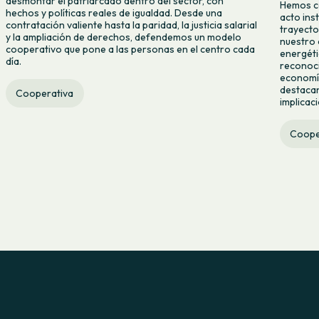
desmontar el patriarcado dentro del sector, con
Hemos ce
hechos y políticas reales de igualdad. Desde una
acto ins
contratación valiente hasta la paridad, la justicia salarial
trayecto
y la ampliación de derechos, defendemos un modelo
nuestro 
cooperativo que pone a las personas en el centro cada
energéti
día.
reconoci
economía
destacan
Cooperativa
implicac
Coope