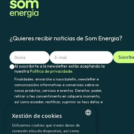
¿Quieres recibir noticias de Som Energia?
Suscríb
Al suscribirte a la newsletter estás aceptando la
nuestra
Política de privacidade.
Finalidades: enviarche o noso boletín, newsletter e
comunicacións informativas e comerciais sobre os
nosos produtos, servizos e eventos. Dereitos: podes
retirar o teu consentimento en calquera momento,
así como acceder, rectificar, suprimir os teus datos e
demais dereitos en somenergia@delegado-
datos.com. Información adicional:
Política de
Xestión de cookies
privacidade.
Utilizamos cookies que tratan datos de
CATALAN
conexión e/ou do dispositivo, así como