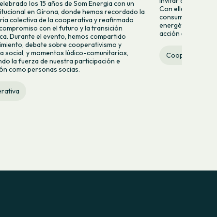
invitar a más pers
lebrado los 15 años de Som Energia con un
Con ella queremos 
titucional en Girona, donde hemos recordado la
consumir energía v
ria colectiva de la cooperativa y reafirmado
energético desde la
compromiso con el futuro y la transición
acción colectiva.
ca. Durante el evento, hemos compartido
miento, debate sobre cooperativismo y
 social, y momentos lúdico-comunitarios,
Cooperativa
do la fuerza de nuestra participación e
ión como personas socias.
rativa