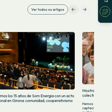
Ver todos os artigos
Mostramos quien
colectivamente
mos los 15 años de Som Energia con un acto
cional en Girona: comunidad, cooperativismo
Hemos lanzado una
captación para da