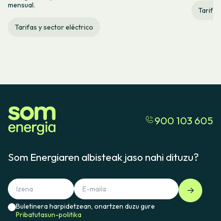
mensual.
Tarifas
Tarifas y sector eléctrico
900 103 605
Som Energiaren albisteak jaso nahi dituzu?
Buletinera harpidetzean, onartzen duzu gure
Pribatutasun-politika