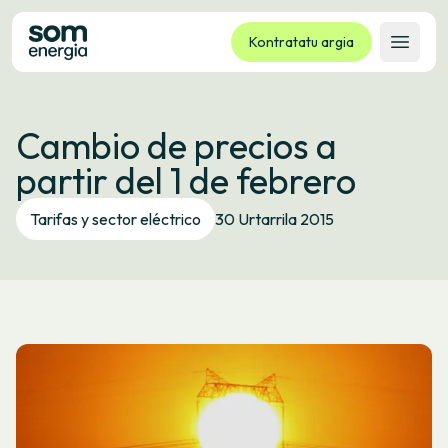
Kontratatu argia
Ireki 
Tarifak
Cambio de precios a
Zerbitzuak
partir del 1 de febrero
Enpresak
Kooperatiba
Tarifas y sector eléctrico
30 Urtarrila 2015
Kontaktua
Izapideak
Bulego Birtuala
Hizkuntza:
EU
ES
CA
GL