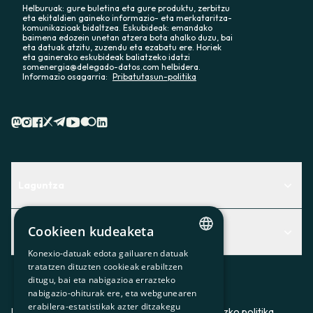
Helburuak: gure buletina eta gure produktu, zerbitzu
eta ekitaldien gaineko informazio- eta merkataritza-
komunikazioak bidaltzea. Eskubideak: emandako
baimena edozein unetan atzera bota ahalko duzu, bai
eta datuak atzitu, zuzendu eta ezabatu ere. Horiek
eta gainerako eskubideak baliatzeko idatzi
somenergia@delegado-datos.com helbidera.
Informazio osagarria:
Pribatutasun-politika
Laguntza
Centro de Ayuda
Cookieen kudeaketa
Albisteak
Aurkitu zerbitzurik egokiena zuretzat
Konexio-datuak edota gailuaren datuak
CATALAN
Albisteak
Contacto
tratatzen dituzten cookieak erabiltzen
ditugu, bai eta nabigazioa errazteko
SPANISH
Bazkideen txokoa
nabigazio-ohiturak ere, eta webgunearen
erabilera-estatistikak azter ditzakegu
GL
Prentsa
Lege-oharra
Pribatutasun-politika
Cookieei buruzko politika