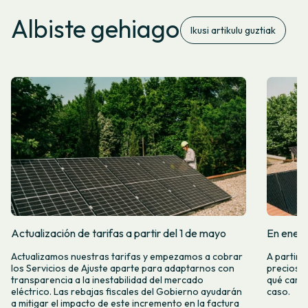
Albiste gehiago
Ikusi artikulu guztiak
Actualización de tarifas a partir del 1 de mayo
En enero
Actualizamos nuestras tarifas y empezamos a cobrar
A partir 
los Servicios de Ajuste aparte para adaptarnos con
precios d
transparencia a la inestabilidad del mercado
qué camb
eléctrico. Las rebajas fiscales del Gobierno ayudarán
caso.
a mitigar el impacto de este incremento en la factura