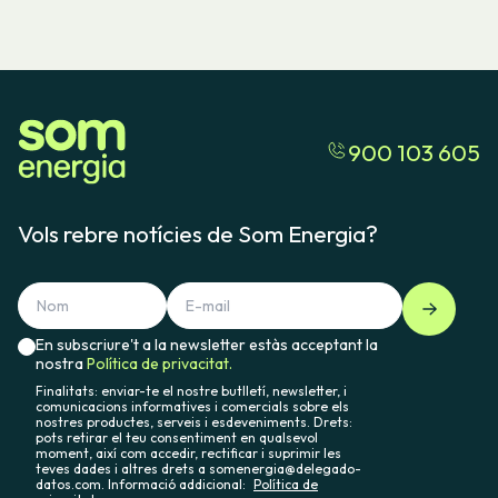
900 103 605
Vols rebre notícies de Som Energia?
En subscriure't a la newsletter estàs acceptant la
nostra
Política de privacitat.
Finalitats: enviar-te el nostre butlletí, newsletter, i
comunicacions informatives i comercials sobre els
nostres productes, serveis i esdeveniments. Drets:
pots retirar el teu consentiment en qualsevol
moment, així com accedir, rectificar i suprimir les
teves dades i altres drets a somenergia@delegado-
datos.com. Informació addicional:
Política de