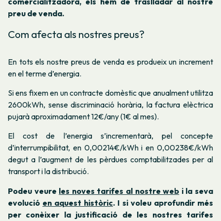
comercialitzadora, els hem de traslladar al nostre
preu de venda.
Com afecta als nostres preus?
En tots els nostre preus de venda es produeix un increment
en el terme d’energia.
Si ens fixem en un contracte domèstic que anualment utilitza
2600kWh, sense discriminació horària, la factura elèctrica
pujarà aproximadament 12€/any (1€ al mes).
El cost de l’energia s’incrementarà, pel concepte
d’interrumpibilitat, en 0,00214€/kWh i en 0,00238€/kWh
degut a l’augment de les pèrdues comptabilitzades per al
transport i la distribució.
Podeu veure
les noves tarifes al nostre web
i la seva
evolució
en aquest històric
.
I si voleu aprofundir més
per conèixer la justificació de les nostres tarifes