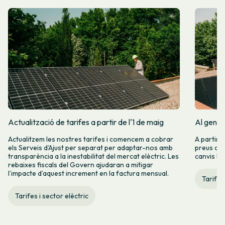
Actualització de tarifes a partir de l'1 de maig
Al gener
Actualitzem les nostres tarifes i comencem a cobrar
A partir 
els Serveis d’Ajust per separat per adaptar-nos amb
preus de l
transparència a la inestabilitat del mercat elèctric. Les
canvis hi
rebaixes fiscals del Govern ajudaran a mitigar
l’impacte d’aquest increment en la factura mensual.
Tarifes
Tarifes i sector elèctric