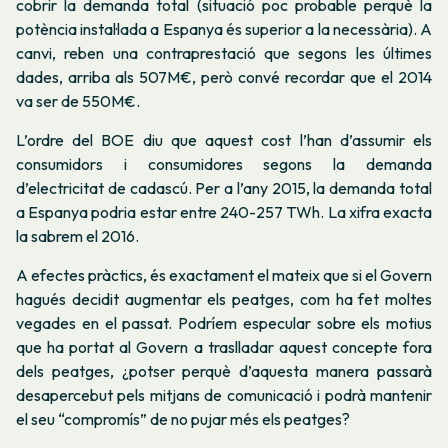
cobrir la demanda total (situació poc probable perquè la
potència instal·lada a Espanya és superior a la necessària). A
canvi, reben una contraprestació que segons les últimes
dades, arriba als 507M€, però convé recordar que el 2014
va ser de 550M€.
L’ordre del BOE diu que aquest cost l’han d’assumir els
consumidors i consumidores segons la demanda
d’electricitat de cadascú. Per a l’any 2015, la demanda total
a Espanya podria estar entre 240-257 TWh. La xifra exacta
la sabrem el 2016.
A efectes pràctics, és exactament el mateix que si el Govern
hagués decidit augmentar els peatges, com ha fet moltes
vegades en el passat. Podríem especular sobre els motius
que ha portat al Govern a traslladar aquest concepte fora
dels peatges, ¿potser perquè d’aquesta manera passarà
desapercebut pels mitjans de comunicació i podrà mantenir
el seu “compromís” de no pujar més els peatges?