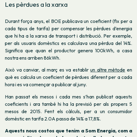
Les pèrdues a la xarxa
Durant força anys, el BOE publicava un coeficient (fix per a
cada tipus de tarifa) per compensar les pèrdues d’energia
que hi ha a la xarxa de transport i distribució. Per exemple,
per als usuaris domèstics es calculava una pèrdua del 14%.
Significa que quan el productor genera 100kWh, a casa
nostra ens arriben 86kWh.
Això va canviar, al març es va establir
un altre mètode
en
què es calcula un coeficient de pèrdues diferent per a cada
hora i es va començar a publicar al juny.
Han passat els mesos i cada mes s’han publicat aquests
coeficients i ara també hi ha la previsió per als propers 5
mesos de 2015. Fent els càlculs, per a un consumidor
domèstic en tarifa 2.0A passa de 14% a 17,8%.
Aquests nous costos que tenim a Som Energia, com a