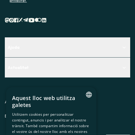
privacitat.
Ajuda
Centre d'Ajuda
Actualitat
Descobreix quin servei t'encaixa millor
Actualitat
Contacte
El racó de la sòcia
Aquest lloc web utilitza
Premsa
Avis legal
Política de privacitat
Política de cookies
galetes
CATALAN
Treballa amb nosaltres
Utilitzem cookies per personalitzar
ES
CA
GL
EU
contingut, anuncis i per analitzar el nostre
SPANISH
trànsit. També compartim informació sobre
GL
el vostre ús del nostre lloc amb els nostres