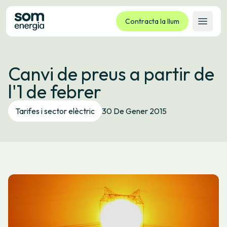
Contracta la llum
Obrir 
Tarifes
Canvi de preus a partir de
Serveis
l'1 de febrer
Empreses
La cooperativa
Tarifes i sector elèctric
30 De Gener 2015
Contacte
Tràmits
Oficina virtual
Idioma:
CA
ES
GL
EU