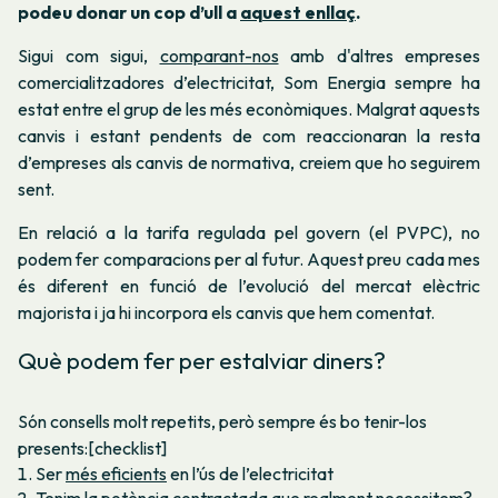
podeu donar un cop d’ull a
aquest enllaç
.
Sigui com sigui,
comparant-nos
amb d'altres empreses
comercialitzadores d’electricitat, Som Energia sempre ha
estat entre el grup de les més econòmiques. Malgrat aquests
canvis i estant pendents de com reaccionaran la resta
d’empreses als canvis de normativa, creiem que ho seguirem
sent.
En relació a la tarifa regulada pel govern (el PVPC), no
podem fer comparacions per al futur. Aquest preu cada mes
és diferent en funció de l’evolució del mercat elèctric
majorista i ja hi incorpora els canvis que hem comentat.
Què podem fer per estalviar diners?
Són consells molt repetits, però sempre és bo tenir-los
presents:[checklist]
Ser
més eficients
en l’ús de l’electricitat
Tenim la
potència contractada
que realment necessitem?