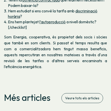
Podem baixar-la?
Hem estudiat si ens convé la tarifa amb
discriminació
horària
?
Ens hem plantejat
l’autoproducció
a nivell domèstic?
[/checklist]
Som Energia, cooperativa, és propietat dels socis i sòcies
que també en som clients. Si passat el temps resulta que
com a comercialitzadora hem tingut massa beneficis,
aquests repercutiran en nosaltres mateixes a través d'una
revisió de les tarifes o d’altres serveis encaminats a
l’eficiència energètica.
Més articles
Veure tots els articles