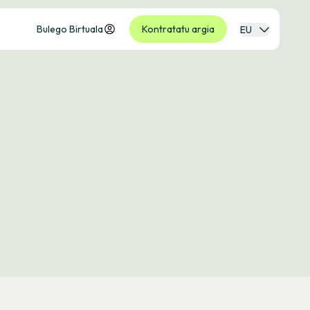
Bulego Birtuala
Kontratatu argia
EU