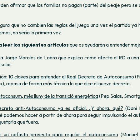
en afirmar que las familias no pagan (parte) del peaje pero se 
gura que no cambien las reglas del juego una vez el partido y
mos, no sería la primera vez.
 leer los siguientes artículos
que os ayudarán a entender mejor
 a Jorge Morales de Labra
que explica cómo afecta el RD a una 
 solar.
ión: 10 claves para entender el Real Decreto de Autoconsumo
(F
x), repasa de forma más técnica lo que dice el nuevo decreto.
oconsum, més lluny de la transició energètica
(Pep Salas, Smartgr
ecreto anti-Autoconsumo ya es oficial. ¿Y ahora, qué?
(Dani P
 podemos hacer a partir de ahora para seguir impulsando el au
ustaría que fuera.
e un nefasto proyecto para regular el autoconsumo
(Manuel 