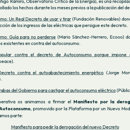
 Iñigo Ramiro, Observatorio Crítico de la Energía), es una recopil
ollado los hechos durante los meses previos a la publicación del de
o: Un Real Decreto de usar y tirar
(Fundación Renovables) don
cción de los ingresos de las eléctricas que persigue este decreto.
mo: Guía para no perderse
(Mario Sánchez-Herrero, Ecooo) do
 existentes en contra del autoconsumo.
opular contra el decreto de Autoconsumo porque impone e
peace).
ecreto contra el autoabastecimiento energético
(Jorge Mora
.
trabas del Gobierno para castigar el autoconsumo eléctrico
(Públic
perativa os animamos a firmar el
Manifiesto por la dero
 Autoconsumo
, promovido por la
Plataforma por un Nuevo Mod
mamos parte:
Manifiesto para pedir la derogación del nuevo Decreto