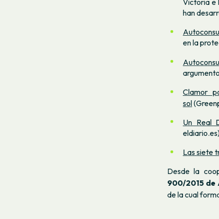
Victoria e
han desarr
Autoconsum
en la prote
Autoconsu
argumentos
Clamor p
sol
(Green
Un Real D
eldiario.es)
Las siete 
Desde la coo
900/2015 de
de la cual for