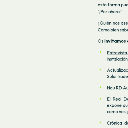
esta forma pued
"¡Por ahora!"
¿Quién nos ase
Como bien sabe
Os
invitamos a
Entrevista
instalación
Actualizac
Solartrade
Nou RD Aut
El Real D
expone qué
como nos g
Crónica d