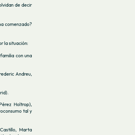
olvidan de decir
a ha comenzado?
 la situación:
familia con una
rederic Andreu,
id).
érez Holtrop),
toconsumo tal y
Castillo, Marta