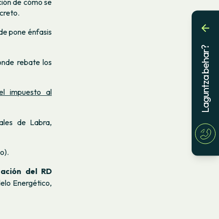
ación de cómo se
creto.
de pone énfasis
Laguntza behar?
nde rebate los
l impuesto al
les de Labra,
o).
gación del RD
elo Energético
,