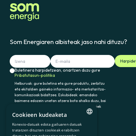
Som Energiaren albisteak jaso nahi dituzu?
Harpide
Buletinera harpidetzean, onartzen duzu gure
Pribatutasun-politika
Helburuak: gure buletina eta gure produktu, zerbitzu
eta ekitaldien gaineko informazio- eta merkataritza-
komunikazioak bidaltzea. Eskubideak: emandako
baimena edozein unetan atzera bota ahalko duzu, bai
eta datuak atzitu, zuzendu eta ezabatu ere. Horiek
eta gainerako eskubideak baliatzeko idatzi
Cookieen kudeaketa
somenergia@delegado-datos.com helbidera.
Informazio osagarria:
Pribatutasun-politika
Konexio-datuak edota gailuaren datuak
CATALAN
tratatzen dituzten cookieak erabiltzen
ditugu, bai eta nabigazioa errazteko