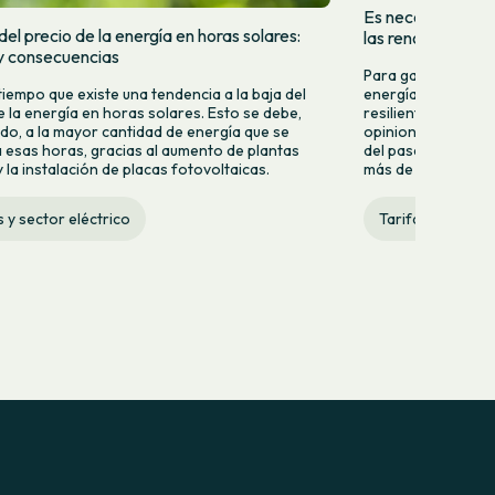
Es necesario que 
el precio de la energía en horas solares:
las renovables
y consecuencias
Para garantizar u
tiempo que existe una tendencia a la baja del
energía renovable,
e la energía en horas solares. Esto se debe,
resiliente, eficien
do, a la mayor cantidad de energía que se
opiniones y especu
 esas horas, gracias al aumento de plantas
del pasado lunes 2
 la instalación de placas fotovoltaicas.
más de quince años 
s y sector eléctrico
Tarifas y sector 