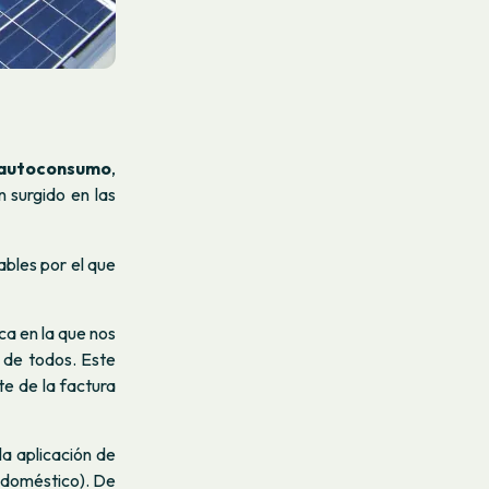
 autoconsumo
,
n surgido en las
ables por el que
ca en la que nos
 de todos. Este
e de la factura
la aplicación de
 doméstico). De