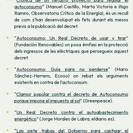
“
Crónica de un nefasto proyecto para regular el
autoconsumo
”
(Manuel Castillo, Marta Victoria e Iñigo
Ramiro, Observatorio Crítico de la Energía), és un recull
de com s’han desenvolupat els fets durant els mesos
previs a la publicació del decret.
“
Autoconsumo: Un Real Decreto de usar y tirar
”
(Fundación Renovables) on posa èmfasi en la protecció
dels ingressos de les elèctriques que persegueix aquest
decret.
“
Autoconsumo: Guía para no perderse
“ (Mario
Sánchez-Herrero, Ecooo) on rebat els arguments
existents en contra de l’autoconsum.
“
Clamor popular contra el decreto de Autoconsumo
porque impone el impuesto al sol
”
(Greenpeace).
“
Un Real Decreto contra el autoabastecimiento
energético
” (Jorge Morales de Labra, eldiario.es).
“
Las siete trabas del Gobierno para castigar el