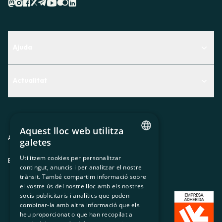
Ajuda
Centre d'Ajuda
Actualitat
Descobreix quin servei t'encaixa millor
Actualitat
Contacte
El racó de la sòcia
Aquest lloc web utilitza
Premsa
Avis legal
Política de privacitat
Política de cookies
galetes
CATALAN
Treballa amb nosaltres
Utilitzem cookies per personalitzar
ES
CA
GL
EU
contingut, anuncis i per analitzar el nostre
SPANISH
trànsit. També compartim informació sobre
GL
el vostre ús del nostre lloc amb els nostres
socis publicitaris i analítics que poden
BASQUE
combinar-la amb altra informació que els
heu proporcionat o que han recopilat a