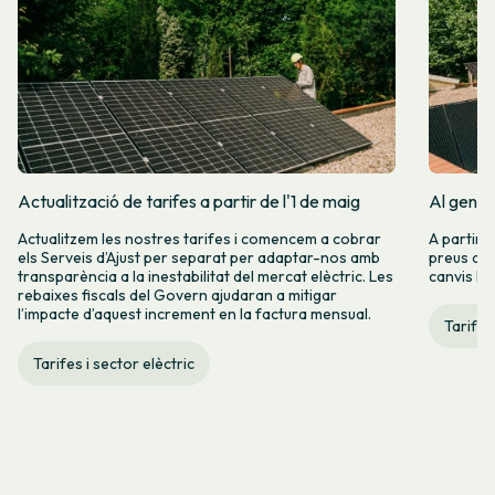
Actualització de tarifes a partir de l'1 de maig
Al gener
Actualitzem les nostres tarifes i comencem a cobrar
A partir 
els Serveis d’Ajust per separat per adaptar-nos amb
preus de l
transparència a la inestabilitat del mercat elèctric. Les
canvis hi
rebaixes fiscals del Govern ajudaran a mitigar
l’impacte d’aquest increment en la factura mensual.
Tarifes
Tarifes i sector elèctric