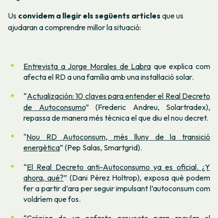
Us
convidem a llegir els següents articles
que us
ajudaran a comprendre millor la situació:
Entrevista a Jorge Morales de Labra
que explica com
afecta el RD a una família amb una instal·lació solar.
“
Actualización: 10 claves para entender el Real Decreto
de Autoconsumo
”
(Frederic Andreu, Solartradex),
repassa de manera més tècnica el que diu el nou decret.
"
Nou RD Autoconsum, més lluny de la transició
energètica
” (Pep Salas, Smartgrid).
“
El Real Decreto anti-Autoconsumo ya es oficial. ¿Y
ahora, qué?
” (Dani Pérez Holtrop), exposa què podem
fer a partir d’ara per seguir impulsant l’autoconsum com
voldríem que fos.