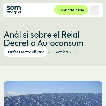
Contracta la llum
Obrir 
Tarifes
Anàlisi sobre el Reial
Serveis
Decret d'Autoconsum
Empreses
La cooperativa
Tarifes i sector elèctric
27 D'octubre 2015
Contacte
Tràmits
Oficina virtual
Idioma:
CA
ES
GL
EU