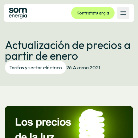
Kontratatu argia
Ireki 
Tarifak
Actualización de precios a
Zerbitzuak
partir de enero
Enpresak
Kooperatiba
Tarifas y sector eléctrico
26 Azaroa 2021
Kontaktua
Izapideak
Bulego Birtuala
Hizkuntza:
EU
ES
CA
GL