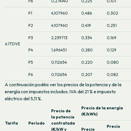
P6
0,274140
0,225
0,101
P1
4,107960
0,486
0,302
P2
4,107960
0,419
0,251
P3
2,239713
0,334
0,169
6.1TDVE
P4
1,696451
0,280
0,129
P5
0,112654
0,220
0,080
P6
0,112654
0,207
0,082
A continuación podéis ver los precios de la potencia y de la
energía con impuestos incluidos: IVA del 21 % e impuesto
eléctrico del 5,11 %.
Precio de la energía
Precio de
(€/kWh)
la potencia
Tarifa
Período
contratada
Precio
(€/kW y
Precio