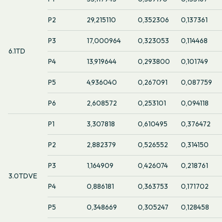
P2
29,215110
0,352306
0,137361
P3
17,000964
0,323053
0,114468
6.1TD
P4
13,919644
0,293800
0,101749
P5
4,936040
0,267091
0,087759
P6
2,608572
0,253101
0,094118
P1
3,307818
0,610495
0,376472
P2
2,882379
0,526552
0,314150
P3
1,164909
0,426074
0,218761
3.0TDVE
P4
0,886181
0,363753
0,171702
P5
0,348669
0,305247
0,128458