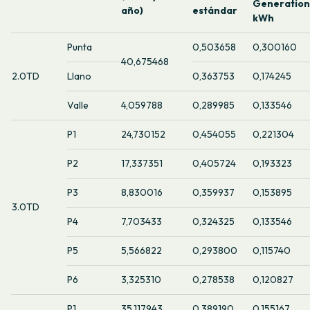
Generation
año)
estándar
kWh
Punta
0,503658
0,300160
40,675468
2.0TD
Llano
0,363753
0,174245
Valle
4,059788
0,289985
0,133546
P1
24,730152
0,454055
0,221304
P2
17,337351
0,405724
0,193323
P3
8,830016
0,359937
0,153895
3.0TD
P4
7,703433
0,324325
0,133546
P5
5,566822
0,293800
0,115740
P6
3,325310
0,278538
0,120827
P1
35,117943
0,389190
0,155167