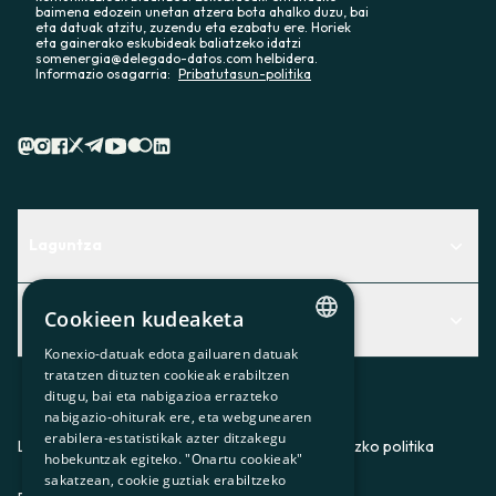
baimena edozein unetan atzera bota ahalko duzu, bai
eta datuak atzitu, zuzendu eta ezabatu ere. Horiek
eta gainerako eskubideak baliatzeko idatzi
somenergia@delegado-datos.com helbidera.
Informazio osagarria:
Pribatutasun-politika
Laguntza
Centro de Ayuda
Cookieen kudeaketa
Albisteak
Aurkitu zerbitzurik egokiena zuretzat
Konexio-datuak edota gailuaren datuak
Albisteak
CATALAN
Contacto
tratatzen dituzten cookieak erabiltzen
ditugu, bai eta nabigazioa errazteko
SPANISH
Bazkideen txokoa
nabigazio-ohiturak ere, eta webgunearen
erabilera-estatistikak azter ditzakegu
GL
Prentsa
Lege-oharra
Pribatutasun-politika
Cookieei buruzko politika
hobekuntzak egiteko. "Onartu cookieak"
BASQUE
sakatzean, cookie guztiak erabiltzeko
Gurekin lan egin