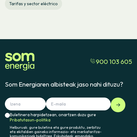
Tarifas y sector eléctrico
900 103 605
Som Energiaren albisteak jaso nahi dituzu?
Buletinera harpidetzean, onartzen duzu gure
Pribatutasun-politika
Helburuak: gure buletina eta gure produktu, zerbitzu
eta ekitaldien gaineko informazio- eta merkataritza-
komunikazioak bidaltzea. Eskubideak: emandako