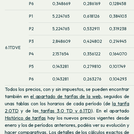
P6
0,348669
0,286169
0,128458
P1
5,224765
0,618126
0,384103
P2
5,224765
0,532911
0,319238
P3
2,848609
0,424802
0,214945
6.1TDVE
P4
2,157654
0,356122
0,164070
P5
0,143281
0,279810
0,101749
P6
0,143281
0,263276
0,104293
Todos los precios, con y sin impuestos, se pueden encontrar
también en
el apartado de tarifas de la web
, seguidos de
unas tablas con los horarios de cada período (de
la tarifa
2.0TD
y de las
tarifas 3.0 TD y 6.1TD
). En el apartado
Histórico de tarifas
hay los nuevos precios vigentes desde
enero y los de períodos anteriores, podéis ver su evolución y
hacer comparativas. Los detalles de los cálculos exactos de