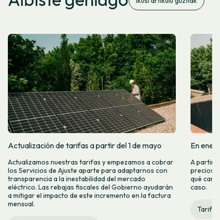
Ikusi artikulu guztiak
Actualización de tarifas a partir del 1 de mayo
En enero
Actualizamos nuestras tarifas y empezamos a cobrar
A partir 
los Servicios de Ajuste aparte para adaptarnos con
precios d
transparencia a la inestabilidad del mercado
qué camb
eléctrico. Las rebajas fiscales del Gobierno ayudarán
caso.
a mitigar el impacto de este incremento en la factura
mensual.
Tarifas