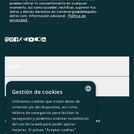
puedes retirar tu consentimiento en cualquier
momento, así como acceder, rectificar, suprimir tus
datos y demás derechos en somenergia@delegado-
datos.com. Información adicional:
Política de
privacidad.
Ayuda
Centro de Ayuda
Actualidad
Descubre qué servicio te encaja mejor
Gestión de cookies
Actualidad
Contacto
Utilizamos cookies que tratan datos de
CATALAN
conexión y/o del dispositivo, así como
El rincón de la socia
hábitos de navegación para facilitar la
SPANISH
navegación y podemos analizar estadísticas
Prensa
Aviso legal
Política de privacidad
Política de cookies
del uso de la web para poder aplicar
GL
mejoras. Si pulsas "Aceptar cookies"
Trabaja con nosotros