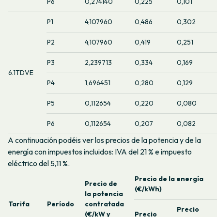
P6
0,274140
0,225
0,101
P1
4,107960
0,486
0,302
P2
4,107960
0,419
0,251
P3
2,239713
0,334
0,169
6.1TDVE
P4
1,696451
0,280
0,129
P5
0,112654
0,220
0,080
P6
0,112654
0,207
0,082
A continuación podéis ver los precios de la potencia y de la
energía con impuestos incluidos: IVA del 21 % e impuesto
eléctrico del 5,11 %.
Precio de la energía
Precio de
(€/kWh)
la potencia
Tarifa
Período
contratada
Precio
(€/kW y
Precio