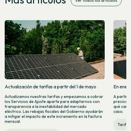
Ver todos los artículos
Actualización de tarifas a partir del 1 de mayo
En enero
Actualizamos nuestras tarifas y empezamos a cobrar
A partir 
los Servicios de Ajuste aparte para adaptarnos con
precios d
transparencia a la inestabilidad del mercado
qué camb
eléctrico. Las rebajas fiscales del Gobierno ayudarán
caso.
a mitigar el impacto de este incremento en la factura
mensual.
Tarifas