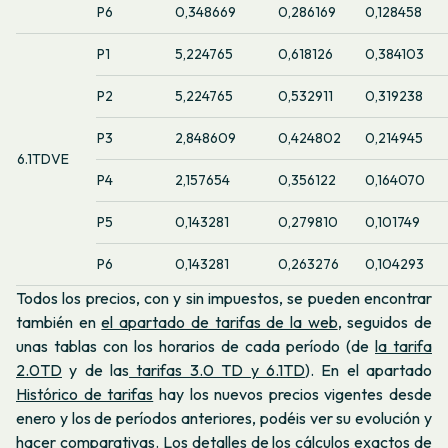
P6
0,348669
0,286169
0,128458
P1
5,224765
0,618126
0,384103
P2
5,224765
0,532911
0,319238
P3
2,848609
0,424802
0,214945
6.1TDVE
P4
2,157654
0,356122
0,164070
P5
0,143281
0,279810
0,101749
P6
0,143281
0,263276
0,104293
Todos los precios, con y sin impuestos, se pueden encontrar
también en
el apartado de tarifas de la web
, seguidos de
unas tablas con los horarios de cada período (de
la tarifa
2.0TD
y de las
tarifas 3.0 TD y 6.1TD
). En el apartado
Histórico de tarifas
hay los nuevos precios vigentes desde
enero y los de períodos anteriores, podéis ver su evolución y
hacer comparativas. Los detalles de los cálculos exactos de