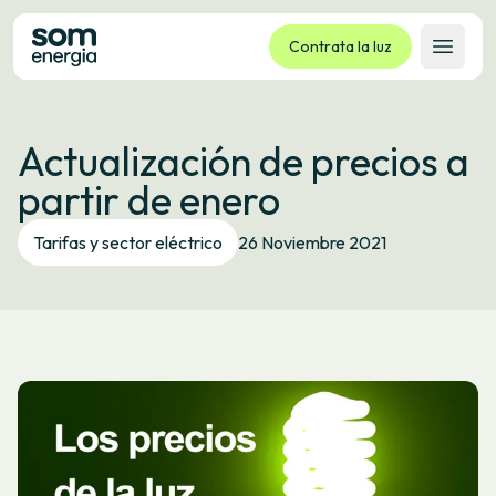
Contrata la luz
Abrir 
Tarifas
Actualización de precios a
Servicios
partir de enero
Empresas
La cooperativa
Tarifas y sector eléctrico
26 Noviembre 2021
Contacto
Trámites
Oficina virtual
Idioma:
ES
CA
GL
EU