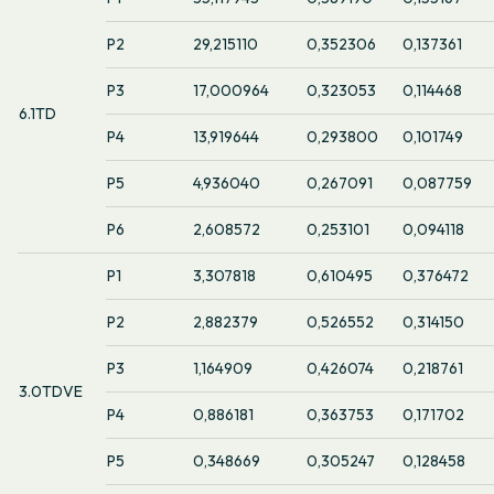
P2
29,215110
0,352306
0,137361
P3
17,000964
0,323053
0,114468
6.1TD
P4
13,919644
0,293800
0,101749
P5
4,936040
0,267091
0,087759
P6
2,608572
0,253101
0,094118
P1
3,307818
0,610495
0,376472
P2
2,882379
0,526552
0,314150
P3
1,164909
0,426074
0,218761
3.0TDVE
P4
0,886181
0,363753
0,171702
P5
0,348669
0,305247
0,128458