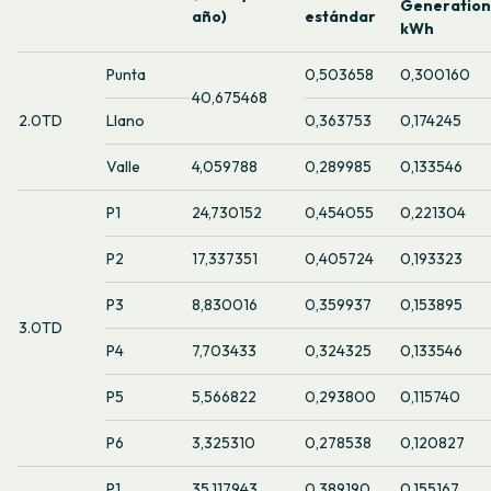
Generation
año)
estándar
kWh
Punta
0,503658
0,300160
40,675468
2.0TD
Llano
0,363753
0,174245
Valle
4,059788
0,289985
0,133546
P1
24,730152
0,454055
0,221304
P2
17,337351
0,405724
0,193323
P3
8,830016
0,359937
0,153895
3.0TD
P4
7,703433
0,324325
0,133546
P5
5,566822
0,293800
0,115740
P6
3,325310
0,278538
0,120827
P1
35,117943
0,389190
0,155167