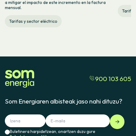
a mitigar el impacto de este incremento en la factura
mensual.
Tarifas
Tarifas y sector eléctrico
900 103 605
Som Energiaren albisteak jaso nahi dituzu?
Buletinera harpidetzean, onartzen duzu gure