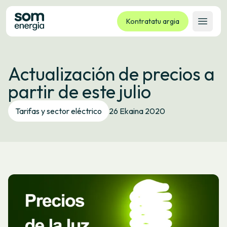
Kontratatu argia
Ireki 
Tarifak
Actualización de precios a
Zerbitzuak
partir de este julio
Enpresak
Kooperatiba
Tarifas y sector eléctrico
26 Ekaina 2020
Kontaktua
Izapideak
Bulego Birtuala
Hizkuntza:
EU
ES
CA
GL