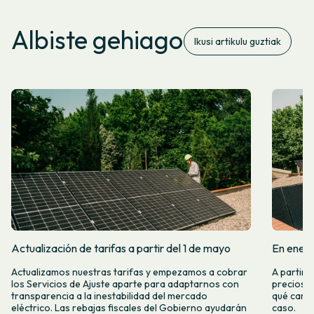
Albiste gehiago
Ikusi artikulu guztiak
Actualización de tarifas a partir del 1 de mayo
En enero
Actualizamos nuestras tarifas y empezamos a cobrar
A partir 
los Servicios de Ajuste aparte para adaptarnos con
precios d
transparencia a la inestabilidad del mercado
qué camb
eléctrico. Las rebajas fiscales del Gobierno ayudarán
caso.