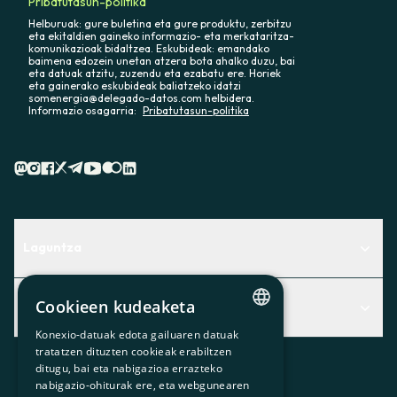
Pribatutasun-politika
Helburuak: gure buletina eta gure produktu, zerbitzu
eta ekitaldien gaineko informazio- eta merkataritza-
komunikazioak bidaltzea. Eskubideak: emandako
baimena edozein unetan atzera bota ahalko duzu, bai
eta datuak atzitu, zuzendu eta ezabatu ere. Horiek
eta gainerako eskubideak baliatzeko idatzi
somenergia@delegado-datos.com helbidera.
Informazio osagarria:
Pribatutasun-politika
Laguntza
Centro de Ayuda
Cookieen kudeaketa
Albisteak
Aurkitu zerbitzurik egokiena zuretzat
Konexio-datuak edota gailuaren datuak
CATALAN
Albisteak
Contacto
tratatzen dituzten cookieak erabiltzen
ditugu, bai eta nabigazioa errazteko
SPANISH
Bazkideen txokoa
nabigazio-ohiturak ere, eta webgunearen