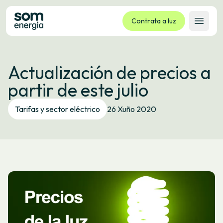
Contrata a luz
Abrir 
Tarifas
Actualización de precios a
Servizos
partir de este julio
Empresas
La cooperativa
Tarifas y sector eléctrico
26 Xuño 2020
Contacto
Trámites
Oficina virtual
Idioma:
GL
ES
CA
EU