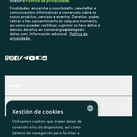
nuestra
Política de privacidade.
Finalidades: enviarche o noso boletín, newsletter e
comunicacións informativas e comerciais sobre os
nosos produtos, servizos e eventos. Dereitos: podes
retirar o teu consentimento en calquera momento,
así como acceder, rectificar, suprimir os teus datos e
demais dereitos en somenergia@delegado-
datos.com. Información adicional:
Política de
privacidade.
Axuda
Centro de Ayuda
Actualidad
Descubre qué servicio te encaja mejor
Xestión de cookies
Actualidad
Contacto
Utilizamos cookies que tratan datos de
CATALAN
conexión e/ou do dispositivo, así como
O recuncho da socia
hábitos de navegación para facilitar a
SPANISH