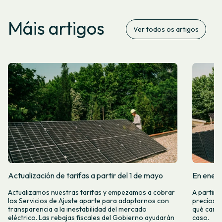
Máis artigos
Ver todos os artigos
Actualización de tarifas a partir del 1 de mayo
En enero
Actualizamos nuestras tarifas y empezamos a cobrar
A partir 
los Servicios de Ajuste aparte para adaptarnos con
precios d
transparencia a la inestabilidad del mercado
qué camb
eléctrico. Las rebajas fiscales del Gobierno ayudarán
caso.