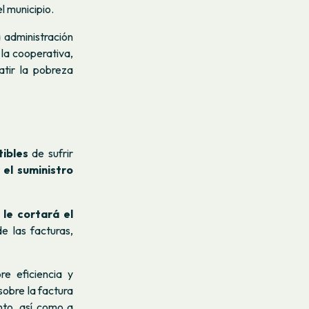
l municipio.
a administración
 la cooperativa,
tir la pobreza
ibles
de sufrir
 el suministro
le cortará el
e las facturas,
e eficiencia y
sobre la factura
ento, así como a