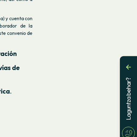
na) y cuenta con
aborador de la
este convenio de
ración
vías de
Laguntza behar?
tica
.