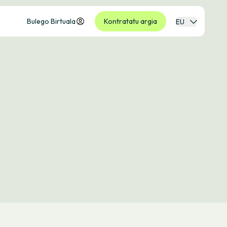
Bulego Birtuala
Kontratatu argia
EU