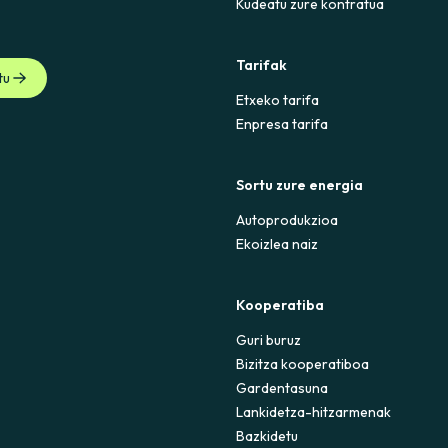
Kudeatu zure kontratua
Tarifak
tu
Etxeko tarifa
Enpresa tarifa
Sortu zure energia
Autoprodukzioa
Ekoizlea naiz
Kooperatiba
Guri buruz
Bizitza kooperatiboa
Gardentasuna
Lankidetza-hitzarmenak
Bazkidetu