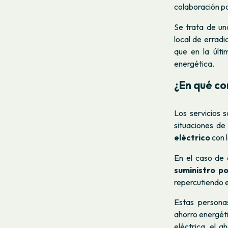
colaboración pa
Se trata de un
local de erradi
que en la últ
energética.
¿En qué co
Los servicios 
situaciones de
eléctrico
con 
En el caso de 
suministro p
repercutiendo e
Estas persona
ahorro energét
eléctrica, el a