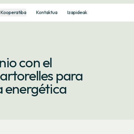
Kooperatiba
Kontaktua
Izapideak
io con el
rtorelles para
a energética