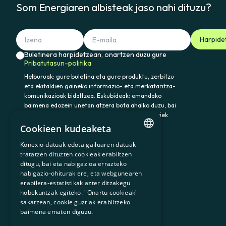
Som Energiaren albisteak jaso nahi dituzu?
Harpide
Buletinera harpidetzean, onartzen duzu gure
Pribatutasun-politika
Helburuak: gure buletina eta gure produktu, zerbitzu
eta ekitaldien gaineko informazio- eta merkataritza-
komunikazioak bidaltzea. Eskubideak: emandako
baimena edozein unetan atzera bota ahalko duzu, bai
eta datuak atzitu, zuzendu eta ezabatu ere. Horiek
eta gainerako eskubideak baliatzeko idatzi
Cookieen kudeaketa
somenergia@delegado-datos.com helbidera.
Informazio osagarria:
Pribatutasun-politika
Konexio-datuak edota gailuaren datuak
CATALAN
tratatzen dituzten cookieak erabiltzen
ditugu, bai eta nabigazioa errazteko
SPANISH
nabigazio-ohiturak ere, eta webgunearen
erabilera-estatistikak azter ditzakegu
GL
900 103 605
hobekuntzak egiteko. "Onartu cookieak"
BASQUE
sakatzean, cookie guztiak erabiltzeko
baimena ematen diguzu.