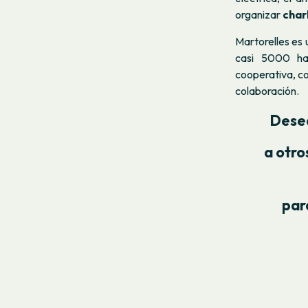
organizar
charl
Martorelles es 
casi 5000 hab
cooperativa, co
colaboración.
Desea
a otro
par