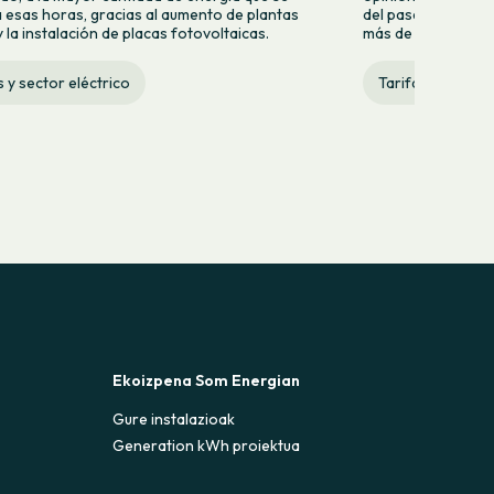
 esas horas, gracias al aumento de plantas
del pasado lunes 2
 la instalación de placas fotovoltaicas.
más de quince años 
s y sector eléctrico
Tarifas y sector 
Ekoizpena Som Energian
Gure instalazioak
Generation kWh proiektua