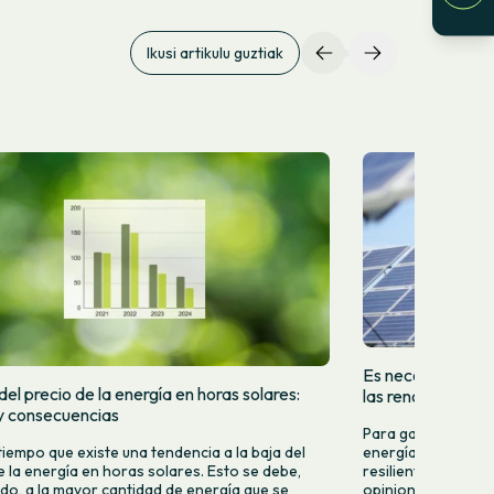
Ikusi artikulu guztiak
Es necesario que 
el precio de la energía en horas solares:
las renovables
y consecuencias
Para garantizar u
tiempo que existe una tendencia a la baja del
energía renovable,
e la energía en horas solares. Esto se debe,
resiliente, eficien
do, a la mayor cantidad de energía que se
opiniones y especu