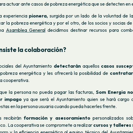
ra actuar ante casos de pobreza energética que se detecten en e
a experiencia
pionera,
surgida por un lado de la voluntad de l
car la pobreza energética y por el otro, de los socios y socias de
ima
Asamblea General
decidimos destinar recursos para comba
nsiste la colaboración?
sociales del Ayuntamiento
detectarán
aquellos
casos suscept
 pobreza energética y les ofrecerá la posibilidad de
contratar
la cooperativa.
que la persona no pueda pagar las facturas,
Som Energia no 
or impago
ya que será el Ayuntamiento quien se hará cargo d
stas en la persona usuaria cuando pueda hacerles frente.
s recibirán
formación y asesoramiento
personalizados sobr
ico. La cooperativa se compromete a realizar
cursos y
talleres
horro y la eficiencia energética al equipo técnico del Ayuntami