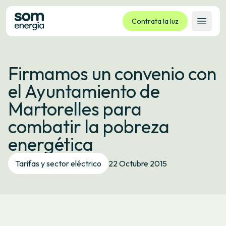
Contrata la luz
Abrir 
Tarifas
Firmamos un convenio con
Servicios
el Ayuntamiento de
Empresas
Martorelles para
La cooperativa
combatir la pobreza
Contacto
energética
Trámites
Tarifas y sector eléctrico
22 Octubre 2015
Oficina virtual
Idioma:
ES
CA
GL
EU