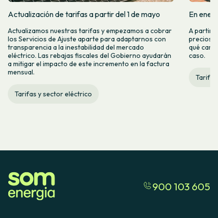
Actualización de tarifas a partir del 1 de mayo
En enero
Actualizamos nuestras tarifas y empezamos a cobrar
A partir 
los Servicios de Ajuste aparte para adaptarnos con
precios d
transparencia a la inestabilidad del mercado
qué camb
eléctrico. Las rebajas fiscales del Gobierno ayudarán
caso.
a mitigar el impacto de este incremento en la factura
mensual.
Tarifas
Tarifas y sector eléctrico
900 103 605