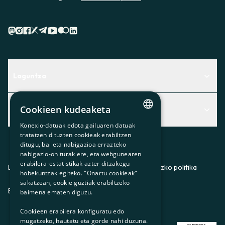
Laguntza
Centro de Ayuda
Cookieen kudeaketa
Albisteak
Aurkitu zerbitzurik egokiena zuretzat
Konexio-datuak edota gailuaren datuak
Albisteak
CATALAN
Contacto
tratatzen dituzten cookieak erabiltzen
ditugu, bai eta nabigazioa errazteko
SPANISH
Bazkideen txokoa
nabigazio-ohiturak ere, eta webgunearen
erabilera-estatistikak azter ditzakegu
GL
Prentsa
Lege-oharra
Pribatutasun-politika
Cookieei buruzko politika
hobekuntzak egiteko. "Onartu cookieak"
BASQUE
sakatzean, cookie guztiak erabiltzeko
Gurekin lan egin
ES
CA
GL
EU
baimena ematen diguzu.
Cookieen erabilera konfiguratu edo
mugatzeko, hautatu eta gorde nahi duzuna.