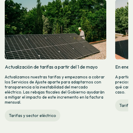
Actualización de tarifas a partir del 1 de mayo
En enero
Actualizamos nuestras tarifas y empezamos a cobrar
A partir 
los Servicios de Ajuste aparte para adaptarnos con
precios d
transparencia a la inestabilidad del mercado
qué camb
eléctrico. Las rebajas fiscales del Gobierno ayudarán
caso.
a mitigar el impacto de este incremento en la factura
mensual.
Tarifas
Tarifas y sector eléctrico