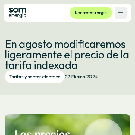
Kontratatu argia
Ireki 
Tarifak
En agosto modificaremos
Zerbitzuak
ligeramente el precio de la
Enpresak
tarifa indexada
Kooperatiba
Kontaktua
Tarifas y sector eléctrico
27 Ekaina 2024
Izapideak
Bulego Birtuala
Hizkuntza:
EU
ES
CA
GL