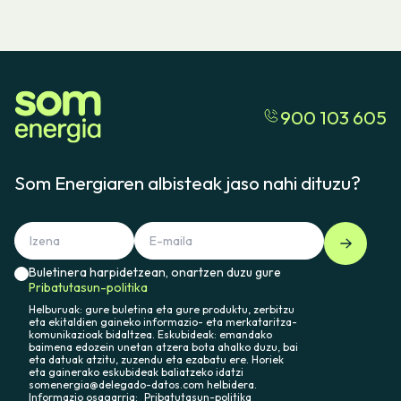
900 103 605
Som Energiaren albisteak jaso nahi dituzu?
Buletinera harpidetzean, onartzen duzu gure
Pribatutasun-politika
Helburuak: gure buletina eta gure produktu, zerbitzu
eta ekitaldien gaineko informazio- eta merkataritza-
komunikazioak bidaltzea. Eskubideak: emandako
baimena edozein unetan atzera bota ahalko duzu, bai
eta datuak atzitu, zuzendu eta ezabatu ere. Horiek
eta gainerako eskubideak baliatzeko idatzi
somenergia@delegado-datos.com helbidera.
Informazio osagarria:
Pribatutasun-politika