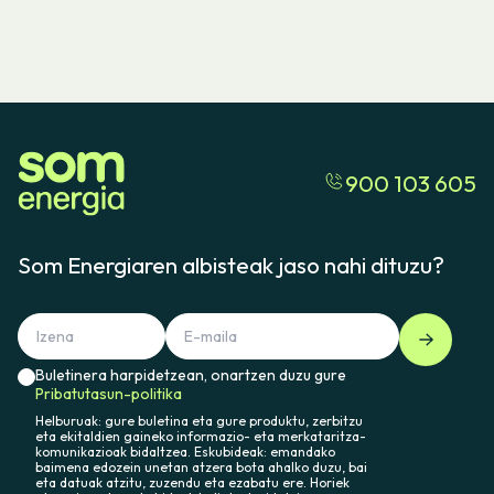
900 103 605
Som Energiaren albisteak jaso nahi dituzu?
Buletinera harpidetzean, onartzen duzu gure
Pribatutasun-politika
Helburuak: gure buletina eta gure produktu, zerbitzu
eta ekitaldien gaineko informazio- eta merkataritza-
komunikazioak bidaltzea. Eskubideak: emandako
baimena edozein unetan atzera bota ahalko duzu, bai
eta datuak atzitu, zuzendu eta ezabatu ere. Horiek