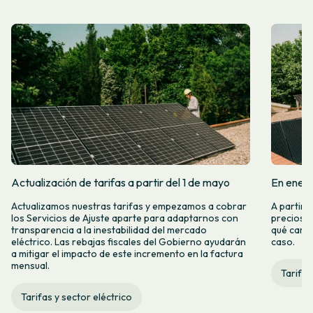
Actualización de tarifas a partir del 1 de mayo
En enero
Actualizamos nuestras tarifas y empezamos a cobrar
A partir 
los Servicios de Ajuste aparte para adaptarnos con
precios d
transparencia a la inestabilidad del mercado
qué camb
eléctrico. Las rebajas fiscales del Gobierno ayudarán
caso.
a mitigar el impacto de este incremento en la factura
mensual.
Tarifas
Tarifas y sector eléctrico