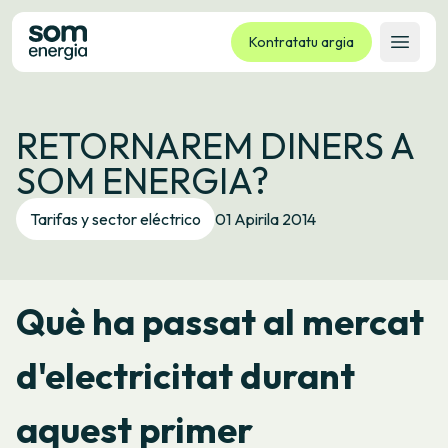
Kontratatu argia
Ireki 
Tarifak
RETORNAREM DINERS A
Zerbitzuak
SOM ENERGIA?
Enpresak
Kooperatiba
Tarifas y sector eléctrico
01 Apirila 2014
Kontaktua
Izapideak
Què ha passat al mercat
Bulego Birtuala
Hizkuntza:
EU
ES
CA
GL
d'electricitat durant
aquest primer