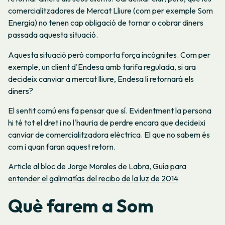
comercialitzadores de Mercat Lliure (com per exemple Som
Energia) no tenen cap obligació de tornar o cobrar diners
passada aquesta situació.
Aquesta situació però comporta força incògnites. Com per
exemple, un client d'Endesa amb tarifa regulada, si ara
decideix canviar a mercat lliure, Endesa li retornarà els
diners?
El sentit comú ens fa pensar que sí. Evidentment la persona
hi té tot el dret i no l'hauria de perdre encara que decideixi
canviar de comercialitzadora elèctrica. El que no sabem és
com i quan faran aquest retorn.
Article al bloc de Jorge Morales de Labra, Guía para
entender el galimatías del recibo de la luz de 2014
Què farem a Som