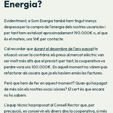
Energia?
Evidentment, a Som Energia també hem tingut menys
despesa per la compra de l'energia dels nostres usuaris/es i
per tant hem estalviat aproximadament 190.000€ o, el que
és el mateix, uns 16€ per contacte.
Cal recordar que
durant el desembre de l'any passat
la
situació va ser la contrària: els preus al mercat elèctric van
ser molt més alts que el previst i per tant, la cooperativa va
perdre vora uns 100.000€. En aquell moment no vàrem pas
refacturar als usuaris que ja els havíem emès les factures.
Però que hem de fer en aquest moment? Quan qui ha pagat
de més són els nostres socis i sòcies? El cert és que encara
no ho sabem.
L'equip tècnic ha proposat al Consell Rector que, per
precaució, es conservin els diners dins la cooperativa, si més