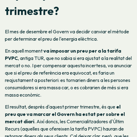
trimestre?
El mes de desembre el Govern va decidir canviar el mètode
per determinar el preu de l'energia elèctrica.
En aquell moment
va imposar un preu per a la tarifa
PVPC
, antiga TUR, que no sabia si era ajustat a la realitat del
mercat o no. I per compensar aquesta incertesa, va anunciar
que si el preu de referència era equivocat, es faria un
reajustament a posteriori: es tornarien diners a les persones
consumidores si era massa car, o es cobrarien de més si era
massa econòmic.
El resultat, després d'aquest primer trimestre, és que
el
preu que va marcar el Govern ha estat per sobre el
mercat diari
. Així doncs, les Comercialitzadores d'Últim
Recurs (aquelles que ofereixen la tarifa PVPC) hauran de
retornar diners als seus clients. Cal deixar clar, però, que les