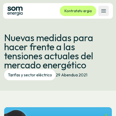
Kontratatu argia
Ireki 
Tarifak
Nuevas medidas para
Zerbitzuak
hacer frente a las
Enpresak
tensiones actuales del
Kooperatiba
mercado energético
Kontaktua
Izapideak
Tarifas y sector eléctrico
29 Abendua 2021
Bulego Birtuala
Hizkuntza:
EU
ES
CA
GL