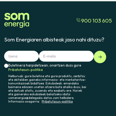
900 103 605
Som Energiaren albisteak jaso nahi dituzu?
Buletinera harpidetzean, onartzen duzu gure
Pribatutasun-politika
Helburuak: gure buletina eta gure produktu, zerbitzu
eta ekitaldien gaineko informazio- eta merkataritza-
komunikazioak bidaltzea. Eskubideak: emandako
baimena edozein unetan atzera bota ahalko duzu, bai
eta datuak atzitu, zuzendu eta ezabatu ere. Horiek
eta gainerako eskubideak baliatzeko idatzi
somenergia@delegado-datos.com helbidera.
Informazio osagarria:
Pribatutasun-politika