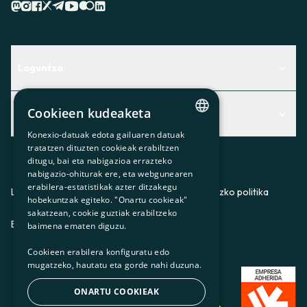
Laguntza
Centro de Ayuda
Cookieen kudeaketa
Albisteak
Aurkitu zerbitzurik egokiena zuretzat
Konexio-datuak edota gailuaren datuak
CATALAN
Albisteak
Contacto
tratatzen dituzten cookieak erabiltzen
ditugu, bai eta nabigazioa errazteko
SPANISH
Bazkideen txokoa
nabigazio-ohiturak ere, eta webgunearen
erabilera-estatistikak azter ditzakegu
GL
Prentsa
Lege-oharra
Pribatutasun-politika
Cookieei buruzko politika
hobekuntzak egiteko. "Onartu cookieak"
BASQUE
sakatzean, cookie guztiak erabiltzeko
Gurekin lan egin
ES
CA
GL
EU
baimena ematen diguzu.
Cookieen erabilera konfiguratu edo
mugatzeko, hautatu eta gorde nahi duzuna.
ONARTU COOKIEAK