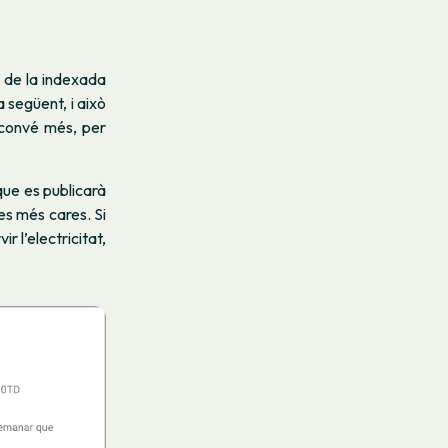
 de la indexada
a següent, i això
n convé més, per
 que es publicarà
es més cares. Si
r l’electricitat,