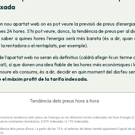
exada
n nou apartat web on es pot veure la previsió de preus d’energia
es 24 hores. S’hi pot veure, doncs, la tendència de preus per al di
r saber a quines hores l’energia serà més barata (és a dir, qua
la rentadora o el rentaplats, per exemple).
de l’apartat web no seran els definitius (caldrà afegir-hi un terme
at), sí que donen una idea fiable de les hores més econòmiques i l
oure els consums, és a dir, decidir en quin moment del dia feu servi
 el màxim profit de la tarifa indexada.