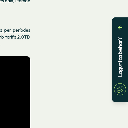
és baix, i també
fa per períodes
mb tarifa 2.0TD
Laguntza behar?
s
.