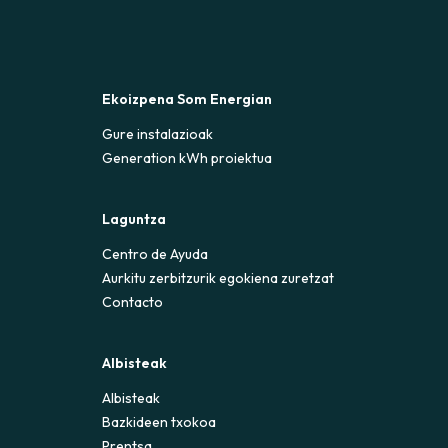
Ekoizpena Som Energian
Gure instalazioak
Generation kWh proiektua
Laguntza
Centro de Ayuda
Aurkitu zerbitzurik egokiena zuretzat
Contacto
Albisteak
Albisteak
Bazkideen txokoa
Prentsa