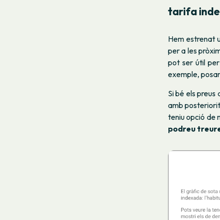
tarifa ind
Hem estrenat u
per a les pròxim
pot ser útil pe
exemple, posar 
Si bé els preus 
amb posteriorit
teniu opció de m
podreu treure