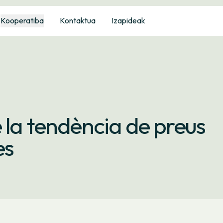
Kooperatiba
Kontaktua
Izapideak
 la tendència de preus
es