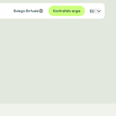
Bulego Birtuala
Kontratatu argia
EU