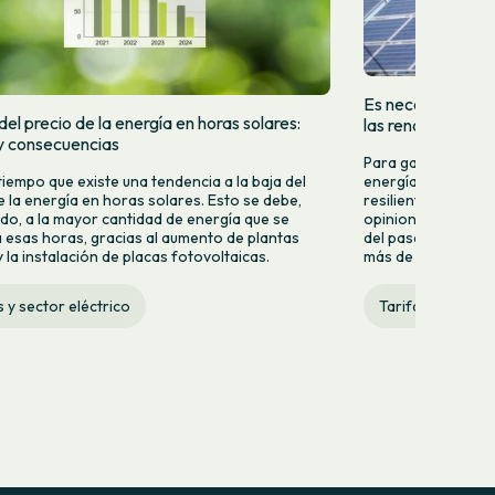
Es necesario que 
el precio de la energía en horas solares:
las renovables
y consecuencias
Para garantizar u
tiempo que existe una tendencia a la baja del
energía renovable,
e la energía en horas solares. Esto se debe,
resiliente, eficien
do, a la mayor cantidad de energía que se
opiniones y especu
 esas horas, gracias al aumento de plantas
del pasado lunes 2
 la instalación de placas fotovoltaicas.
más de quince años 
s y sector eléctrico
Tarifas y sector 