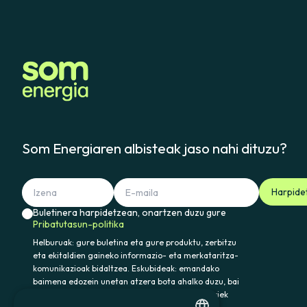
Som Energiaren albisteak jaso nahi dituzu?
Harpide
Buletinera harpidetzean, onartzen duzu gure
Pribatutasun-politika
Helburuak: gure buletina eta gure produktu, zerbitzu
eta ekitaldien gaineko informazio- eta merkataritza-
komunikazioak bidaltzea. Eskubideak: emandako
baimena edozein unetan atzera bota ahalko duzu, bai
eta datuak atzitu, zuzendu eta ezabatu ere. Horiek