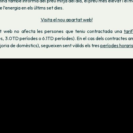
na també informa del preu mitjà del dia, el preu més elevat i el m
e l’energia en els últims set dies.
Visita el nou apartat web!
t web no afecta les persones que teniu contractada una
tari
s, 3.0TD períodes o 6.1TD períodes). En el cas dels contractes a
joria de domèstics), segueixen sent vàlids els tres
períodes horari