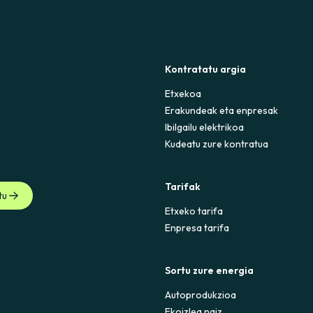
Kontratatu argia
Etxekoa
Erakundeak eta enpresak
Ibilgailu elektrikoa
Kudeatu zure kontratua
Tarifak
tu
Etxeko tarifa
Enpresa tarifa
Sortu zure energia
Autoprodukzioa
Ekoizlea naiz