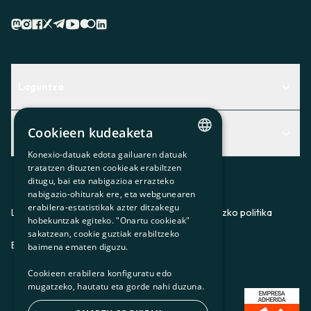
Laguntza
Centro de Ayuda
Cookieen kudeaketa
Albisteak
Aurkitu zerbitzurik egokiena zuretzat
Konexio-datuak edota gailuaren datuak
CATALAN
Albisteak
Contacto
tratatzen dituzten cookieak erabiltzen
ditugu, bai eta nabigazioa errazteko
SPANISH
Bazkideen txokoa
nabigazio-ohiturak ere, eta webgunearen
erabilera-estatistikak azter ditzakegu
GL
Prentsa
Lege-oharra
Pribatutasun-politika
Cookieei buruzko politika
hobekuntzak egiteko. "Onartu cookieak"
BASQUE
sakatzean, cookie guztiak erabiltzeko
Gurekin lan egin
ES
CA
GL
EU
baimena ematen diguzu.
Cookieen erabilera konfiguratu edo
mugatzeko, hautatu eta gorde nahi duzuna.