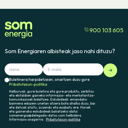
900 103 605
Som Energiaren albisteak jaso nahi dituzu?
Buletinera harpidetzean, onartzen duzu gure
Pribatutasun-politika
Helburuak: gure buletina eta gure produktu, zerbitzu
eta ekitaldien gaineko informazio- eta merkataritza-
komunikazioak bidaltzea. Eskubideak: emandako
baimena edozein unetan atzera bota ahalko duzu, bai
eta datuak atzitu, zuzendu eta ezabatu ere. Horiek
eta gainerako eskubideak baliatzeko idatzi
somenergia@delegado-datos.com helbidera.
Informazio osagarria:
Pribatutasun-politika