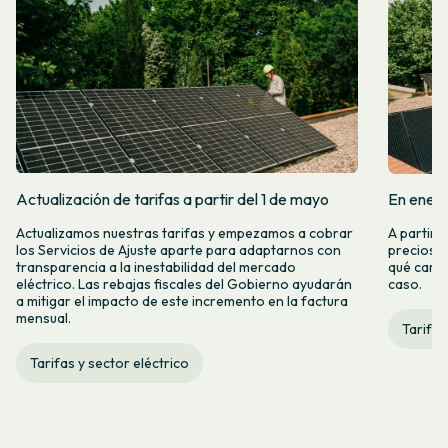
Actualización de tarifas a partir del 1 de mayo
En enero
Actualizamos nuestras tarifas y empezamos a cobrar
A partir 
los Servicios de Ajuste aparte para adaptarnos con
precios d
transparencia a la inestabilidad del mercado
qué camb
eléctrico. Las rebajas fiscales del Gobierno ayudarán
caso.
a mitigar el impacto de este incremento en la factura
mensual.
Tarifas
Tarifas y sector eléctrico