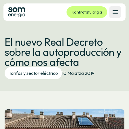
Kontratatu argia
Ireki 
Tarifak
El nuevo Real Decreto
Zerbitzuak
sobre la autoproducción y
Enpresak
cómo nos afecta
Kooperatiba
Kontaktua
Tarifas y sector eléctrico
10 Maiatza 2019
Izapideak
Bulego Birtuala
Hizkuntza:
EU
ES
CA
GL