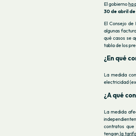
El gobierno
ha 
30 de abril d
El Consejo de 
algunas factura
qué casos se a
tabla de los pr
¿En qué co
La medida cons
electricidad (e
¿A qué con
La medida afec
independientem
contratos que
tengan
la tarif