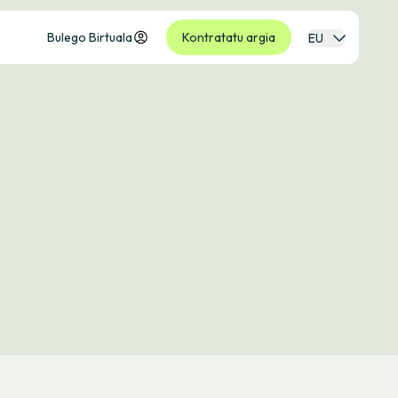
Bulego Birtuala
Kontratatu argia
EU