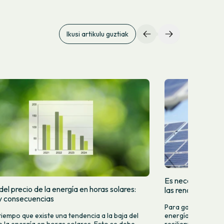
Ikusi artikulu guztiak
Es necesario que 
el precio de la energía en horas solares:
las renovables
y consecuencias
Para garantizar u
tiempo que existe una tendencia a la baja del
energía renovable,
e la energía en horas solares. Esto se debe,
resiliente, eficien