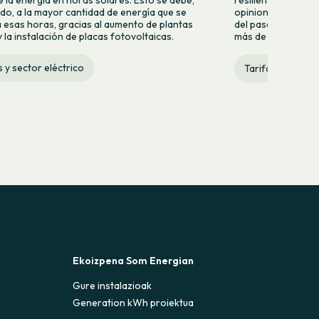
do, a la mayor cantidad de energía que se
opiniones y especu
 esas horas, gracias al aumento de plantas
del pasado lunes 2
 la instalación de placas fotovoltaicas.
más de quince años 
s y sector eléctrico
Tarifas y sector 
Ekoizpena Som Energian
Gure instalazioak
Generation kWh proiektua