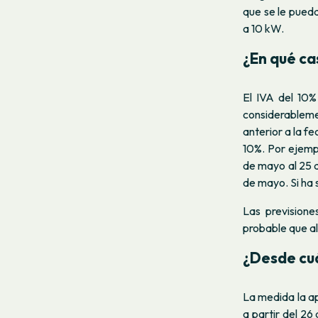
que se le pueda
a 10 kW.
¿En qué ca
El IVA del 10%
considerableme
anterior a la f
10%. Por ejemp
de mayo al 25 d
de mayo. Si ha 
Las prevision
probable que al
¿Desde cuá
La medida la ap
a partir del 26