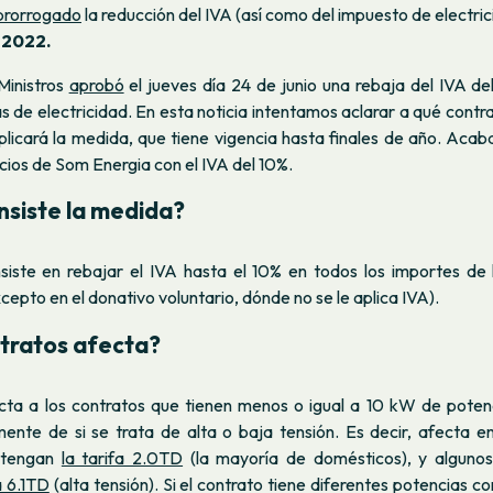
prorrogado
la reducción del IVA (así como del impuesto de electric
e 2022.
Ministros
aprobó
el jueves día 24 de junio una rebaja del IVA de
s de electricidad. En esta noticia intentamos aclarar a qué contr
plicará la medida, que tiene vigencia hasta finales de año. Aca
ecios de Som Energia con el IVA del 10%.
nsiste la medida?
iste en rebajar el IVA hasta el 10% en todos los importes de 
xcepto en el donativo voluntario, dónde no se le aplica IVA).
tratos afecta?
ta a los contratos que tienen menos o igual a 10 kW de poten
ente de si se trata de alta o baja tensión. Es decir, afecta e
 tengan
la tarifa 2.0TD
(la mayoría de domésticos), y algunos
a 6.1TD
(alta tensión). Si el contrato tiene diferentes potencias c