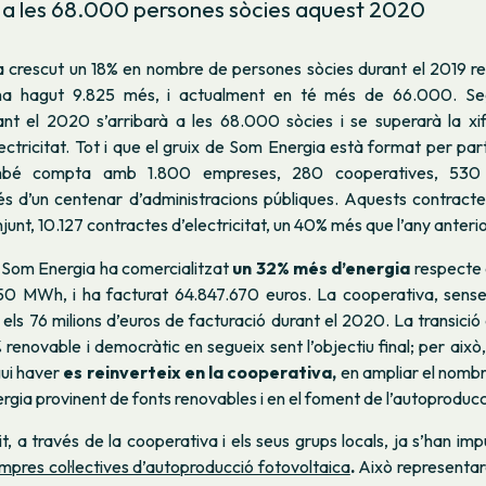
i a les 68.000 persones sòcies aquest 2020
 crescut un 18% en nombre de persones sòcies durant el 2019 re
i ha hagut 9.825 més, i actualment en té més de 66.000. Se
rant el 2020 s’arribarà a les 68.000 sòcies i se superarà la x
ectricitat. Tot i que el gruix de Som Energia està format per part
ambé compta amb 1.800 empreses, 280 cooperatives, 530 a
és d’un centenar d’administracions públiques. Aquests contract
junt, 10.127 contractes d’electricitat, un 40% més que l’any anterio
, Som Energia ha comercialitzat
un 32% més d’energia
respecte 
50 MWh, i ha facturat 64.847.670 euros. La cooperativa, sense
els 76 milions d’euros de facturació durant el 2020. La transici
renovable i democràtic en segueix sent l’objectiu final; per això
gui haver
es reinverteix en la cooperativa,
en ampliar el nombr
rgia provinent de fonts renovables i en el foment de l’autoproducc
t, a través de la cooperativa i els seus grups locals, ja s’han im
mpres col·lectives d’autoproducció fotovoltaica
.
Això representarà