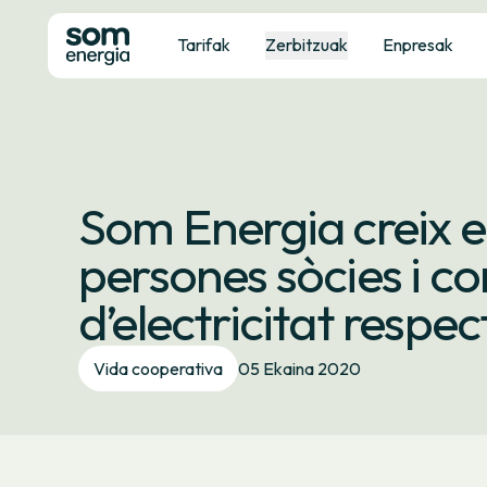
Tarifak
Zerbitzuak
Enpresak
Som Energia creix 
persones sòcies i c
d’electricitat respec
Vida cooperativa
05 Ekaina 2020