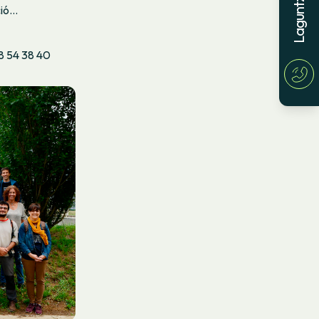
ció…
38 54 38 40