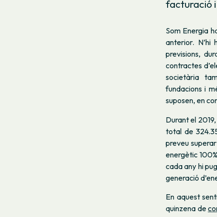
facturació 
Som Energia ha
anterior. N’h
previsions, du
contractes d’el
societària t
fundacions i m
suposen, en con
Durant el 2019
total de 324.3
preveu superar 
energètic 100% 
cada any hi pu
generació d’ene
En aquest senti
quinzena de
co