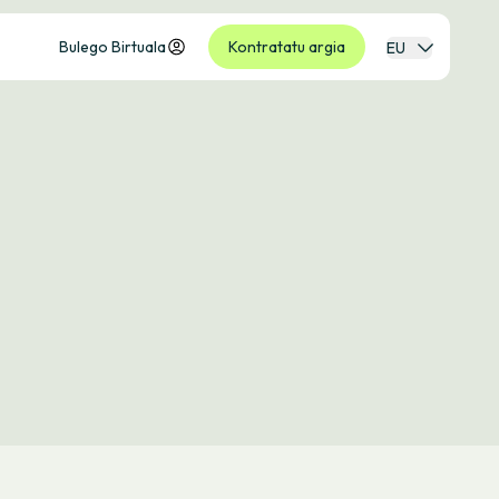
Bulego Birtuala
Kontratatu argia
EU