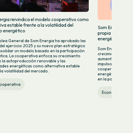
rgia reivindica el modelo cooperativo como
iva estable frente a la volatilidad del
Som Energia incr
 energético
propia y acelera
energéticas
lea General de Som Energia ha aprobado las
del ejercicio 2025 y su nuevo plan estratégico
Som Energia celebr
solidar un modelo basado en la participación
crecimiento con nu
ica. La cooperativa enfoca su crecimiento
aumento del 9,2% d
n la autoproducción renovable y las
impulso de nuevas
des energéticas como alternativa estable
cooperativa refuer
la volatilidad del mercado.
energética ciudad
en la participación
cooperativa
Economía social