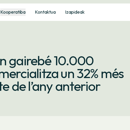
Kooperatiba
Kontaktua
Izapideak
en gairebé 10.000
omercialitza un 32% més
te de l’any anterior