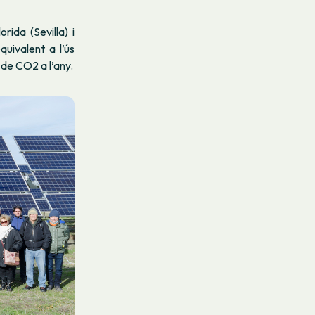
lorida
(Sevilla) i
quivalent a l’ús
 de CO2 a l’any.