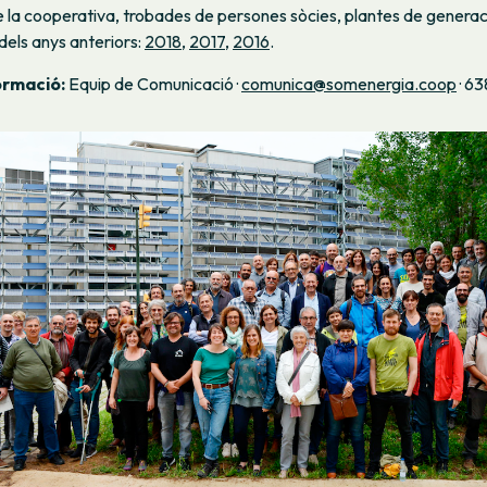
 la cooperativa, trobades de persones sòcies, plantes de genera
els anys anteriors:
2018
,
2017
,
2016
.
ormació:
Equip de Comunicació ·
comunica@somenergia.coop
· 6