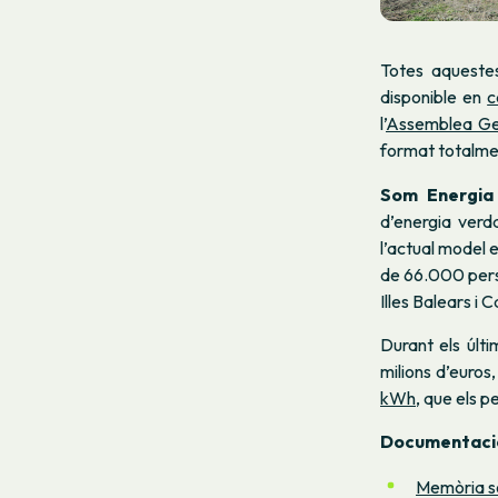
Totes aquestes
disponible en
c
l’
Assemblea Ge
format totalmen
Som Energi
d’energia verd
l’actual model
de 66.000 perso
Illes Balears i 
Durant els últ
milions d’euros
kWh
, que els 
Documentaci
Memòria so