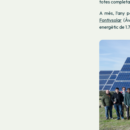
totes completade
A més, l’any 
Fontivsolar
(Àvi
energètic de 1.