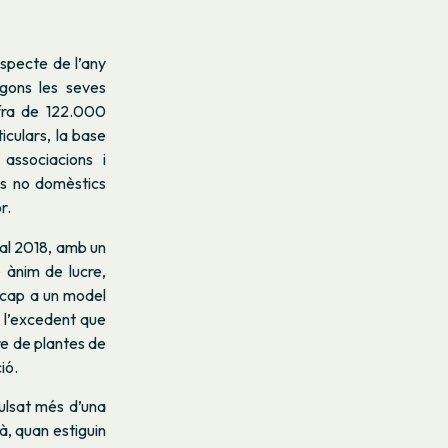
specte de l’any
gons les seves
ifra de 122.000
iculars, la base
ssociacions i
es no domèstics
r.
al 2018, amb un
 ànim de lucre,
ó cap a un model
, l’excedent que
e de plantes de
ió.
pulsat més d’una
, quan estiguin