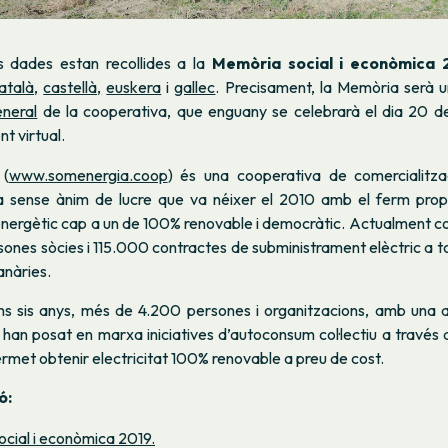
 dades estan recollides a la
Memòria social i econòmica 
atalà,
castellà,
euskera
i
gallec
. Precisament, la Memòria serà u
neral
de la cooperativa, que enguany se celebrarà el dia 20 de 
t virtual.
a
(
www.somenergia.coop
) és una cooperativa de comercialitza
a sense ànim de lucre que va néixer el 2010 amb el ferm prop
 energètic cap a un de 100% renovable i democràtic. Actualment
nes sòcies i 115.000 contractes de subministrament elèctric a to
Canàries.
ims sis anys, més de 4.200 persones i organitzacions, amb una a
, han posat en marxa iniciatives d’autoconsum col·lectiu a través 
permet obtenir electricitat 100% renovable a preu de cost.
ó:
cial i econòmica 2019.