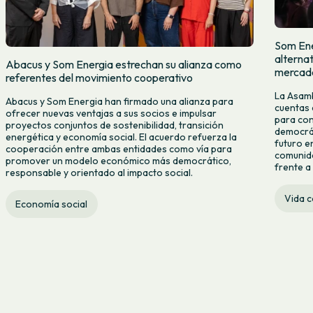
Som Ene
alternat
Abacus y Som Energia estrechan su alianza como
mercado
referentes del movimiento cooperativo
La Asamb
Abacus y Som Energia han firmado una alianza para
cuentas 
ofrecer nuevas ventajas a sus socios e impulsar
para con
proyectos conjuntos de sostenibilidad, transición
democrát
energética y economía social. El acuerdo refuerza la
futuro e
cooperación entre ambas entidades como vía para
comunida
promover un modelo económico más democrático,
frente a 
responsable y orientado al impacto social.
Vida 
Economía social