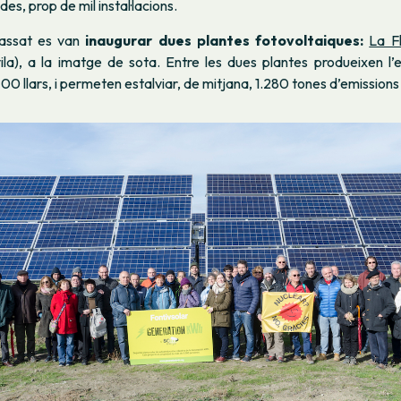
s, prop de mil instal·lacions.
passat es van
inaugurar dues plantes fotovoltaiques:
La F
la), a la imatge de sota. Entre les dues plantes produeixen l’e
700 llars, i permeten estalviar, de mitjana, 1.280 tones d’emissions