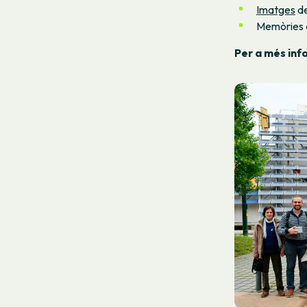
Imatges
de
Memòries d
Per a més inf