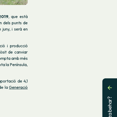
2019
, que està
n dels punts de
juny, i serà en
ció i producció
òsit de canviar
 compta amb més
ta la Península,
portació de 4,1
de la
Generació
Laguntza behar?