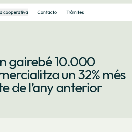
a cooperativa
Contacto
Trámites
en gairebé 10.000
omercialitza un 32% més
te de l’any anterior