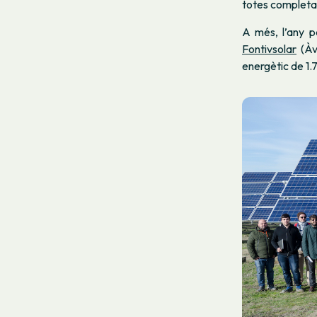
totes completade
A més, l’any 
Fontivsolar
(Àvi
energètic de 1.