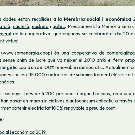
 dades estan recollides a la
Memòria social i econòmica 
atalà,
castellà,
euskera
i
gallec
. Precisament, la Memòria serà u
neral
de la cooperativa, que enguany se celebrarà el dia 20 de 
t virtual.
a
(
www.somenergia.coop
) és una cooperativa de comercialitza
a sense ànim de lucre que va néixer el 2010 amb el ferm prop
 energètic cap a un de 100% renovable i democràtic. Actualment
nes sòcies i 115.000 contractes de subministrament elèctric a to
Canàries.
ims sis anys, més de 4.200 persones i organitzacions, amb una a
, han posat en marxa iniciatives d’autoconsum col·lectiu a través 
permet obtenir electricitat 100% renovable a preu de cost.
ó:
cial i econòmica 2019.