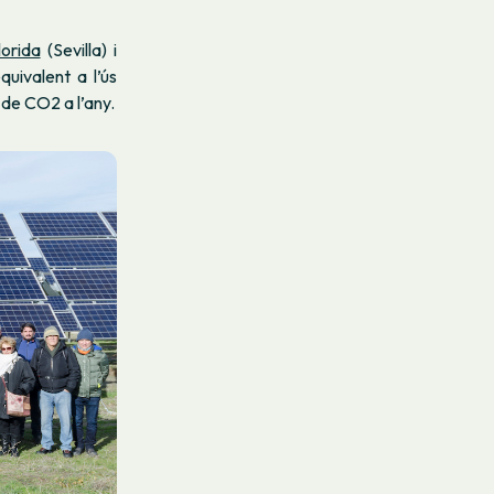
lorida
(Sevilla) i
quivalent a l’ús
 de CO2 a l’any.