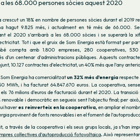
i a les 68.000 persones sòcies aquest 2020
 crescut un 18% en nombre de persones sòcies durant el 2019 re
i ha hagut 9.825 més, i actualment en té més de 66.000. Se
rant el 2020 s’arribarà a les 68.000 sòcies i se superarà la x
ectricitat. Tot i que el gruix de Som Energia està format per part
ambé compta amb 1.800 empreses, 280 cooperatives, 530 a
és d’un centenar d’administracions públiques. Aquests contract
junt, 10.127 contractes d’electricitat, un 40% més que l’any anterio
, Som Energia ha comercialitzat
un 32% més d’energia
respecte 
50 MWh, i ha facturat 64.847.670 euros. La cooperativa, sense
els 76 milions d’euros de facturació durant el 2020. La transici
renovable i democràtic en segueix sent l’objectiu final; per això
gui haver
es reinverteix en la cooperativa,
en ampliar el nombr
rgia provinent de fonts renovables i en el foment de l’autoproducc
t, a través de la cooperativa i els seus grups locals, ja s’han im
mpres col·lectives d’autoproducció fotovoltaica
.
Això representarà