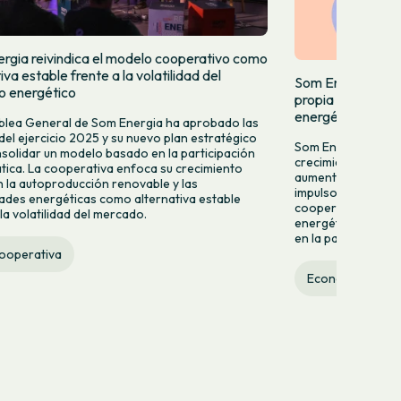
rgia reivindica el modelo cooperativo como
iva estable frente a la volatilidad del
Som Energia incr
 energético
propia y acelera
energéticas
lea General de Som Energia ha aprobado las
del ejercicio 2025 y su nuevo plan estratégico
Som Energia celebr
solidar un modelo basado en la participación
crecimiento con nu
ica. La cooperativa enfoca su crecimiento
aumento del 9,2% d
n la autoproducción renovable y las
impulso de nuevas
des energéticas como alternativa estable
cooperativa refuer
la volatilidad del mercado.
energética ciudad
en la participación
cooperativa
Economía social