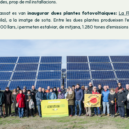
s, prop de mil instal·lacions.
passat es van
inaugurar dues plantes fotovoltaiques:
La F
la), a la imatge de sota. Entre les dues plantes produeixen l’e
700 llars, i permeten estalviar, de mitjana, 1.280 tones d’emissions