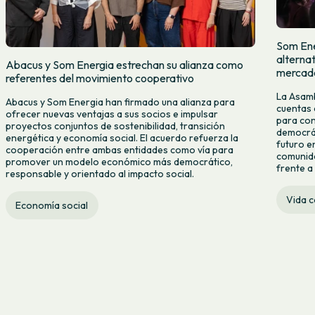
Som Ene
alternat
Abacus y Som Energia estrechan su alianza como
mercado
referentes del movimiento cooperativo
La Asamb
Abacus y Som Energia han firmado una alianza para
cuentas 
ofrecer nuevas ventajas a sus socios e impulsar
para con
proyectos conjuntos de sostenibilidad, transición
democrát
energética y economía social. El acuerdo refuerza la
futuro e
cooperación entre ambas entidades como vía para
comunida
promover un modelo económico más democrático,
frente a 
responsable y orientado al impacto social.
Vida 
Economía social