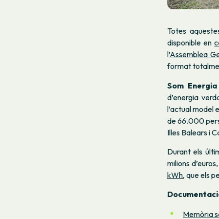
Totes aquestes
disponible en
c
l’
Assemblea Ge
format totalmen
Som Energi
d’energia verd
l’actual model
de 66.000 perso
Illes Balears i 
Durant els últ
milions d’euros
kWh
, que els 
Documentaci
Memòria so