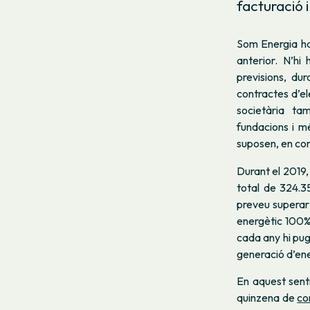
facturació 
Som Energia ha
anterior. N’h
previsions, du
contractes d’el
societària t
fundacions i m
suposen, en con
Durant el 2019
total de 324.3
preveu superar 
energètic 100% 
cada any hi pu
generació d’ene
En aquest senti
quinzena de
co