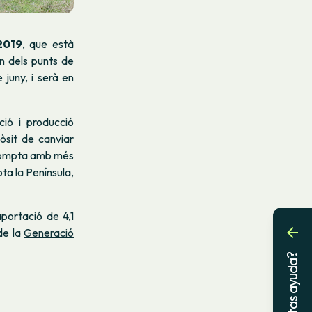
2019
, que està
n dels punts de
juny, i serà en
ció i producció
òsit de canviar
 compta amb més
ta la Península,
portació de 4,1
de la
Generació
¿Necesitas ayuda?