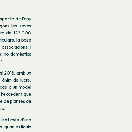
specte de l’any
gons les seves
ifra de 122.000
iculars, la base
ssociacions i
es no domèstics
r.
al 2018, amb un
 ànim de lucre,
ó cap a un model
, l’excedent que
e de plantes de
ió.
pulsat més d’una
, quan estiguin