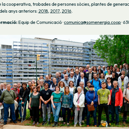
 la cooperativa, trobades de persones sòcies, plantes de genera
els anys anteriors:
2018
,
2017
,
2016
.
ormació:
Equip de Comunicació ·
comunica@somenergia.coop
· 6