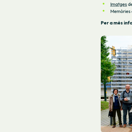
Imatges
de
Memòries d
Per a més inf