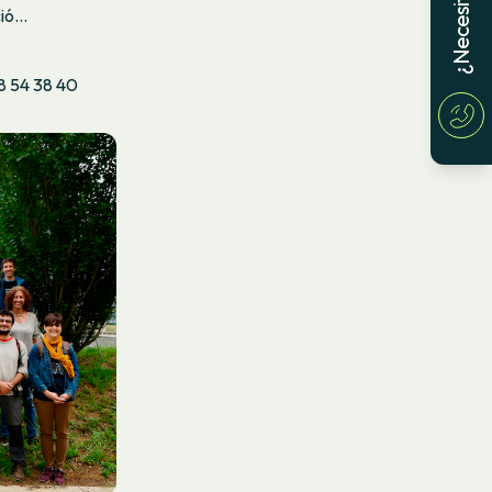
ció…
38 54 38 40