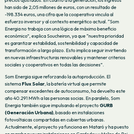
precios ajustados. En cuanto a la generación, los ingresos
han sido de 2,05 millones de euros, con un resultado de
-198.334 euros, una cifra que la cooperativa vincula al
esfuerzo inversor y al contexto energético actual. “Som
Energia no trabaja con una lógica de máximo beneficio
económico”, explica Soucheiron, ya que “nuestra prioridad
es garantizar estabilidad, sostenibilidad y capacidad de
transformación a largo plazo. Esto implica seguir invirtiendo
en nuevas infraestructuras renovables y mantener criterios
sociales y cooperativos en todas las decisiones”.
Som Energia sigue reforzando la autoproducción. El
sistema
Flux Solar
, la batería virtual que permite
compensar excedentes de autoconsumo, ha devuelto este
año 40.291 MWh a las personas socias. En paralelo, Som
Energia también sigue impulsando el proyecto
GURB
(Generación Urbana)
, basado en instalaciones
fotovoltaicas compartidas en cubiertas urbanas.
Actualmente, el proyecto ya funciona en Mataró y ha puesto
en marcha nuevas instalaciones en Cardedeu y Molins de Rei,