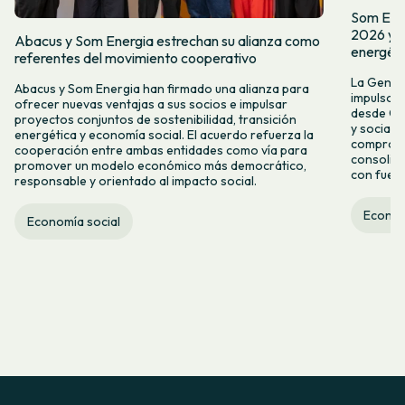
Som Energ
2026 y r
Abacus y Som Energia estrechan su alianza como
energéti
referentes del movimiento cooperativo
La Genera
Abacus y Som Energia han firmado una alianza para
impulso a
ofrecer nuevas ventajas a sus socios e impulsar
desde Gi
proyectos conjuntos de sostenibilidad, transición
y socialm
energética y economía social. El acuerdo refuerza la
compromi
cooperación entre ambas entidades como vía para
consolid
promover un modelo económico más democrático,
con fuerte
responsable y orientado al impacto social.
Econom
Economía social