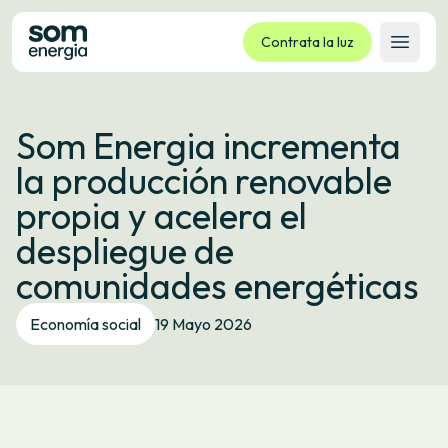
Contrata la luz
Abrir 
Tarifas
Som Energia incrementa
Servicios
la producción renovable
Empresas
propia y acelera el
La cooperativa
despliegue de
Contacto
comunidades energéticas
Trámites
Economía social
19 Mayo 2026
Oficina virtual
Idioma:
ES
CA
GL
EU