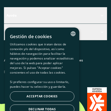
Ayuda
Centro de Ayuda
Actualidad
Descubre qué servicio te encaja mejor
Gestión de cookies
Actualidad
Contacto
Utilizamos cookies que tratan datos de
CATALAN
conexión y/o del dispositivo, así como
El rincón de la socia
hábitos de navegación para facilitar la
SPANISH
navegación y podemos analizar estadísticas
Prensa
Aviso legal
Política de privacidad
Política de cookies
del uso de la web para poder aplicar
GL
mejoras. Si pulsas "Aceptar cookies"
Trabaja con nosotros
ES
CA
GL
EU
BASQUE
consientes el uso de todas las cookies.
Si prefieres configurar su uso o limitarlo,
puedes hacer tu selección y guardarla.
ACCEPTAR COOKIES
DECLINAR TODAS