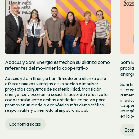
Abacus y Som Energia estrechan su alianza como
Som Ener
referentes del movimiento cooperativo
propia y
energéti
Abacus y Som Energia han firmado una alianza para
ofrecer nuevas ventajas a sus socios e impulsar
Som Energ
proyectos conjuntos de sostenibilidad, transición
su crecim
energética y economía social. El acuerdo refuerza la
aumento d
cooperación entre ambas entidades como vía para
impulso 
promover un modelo económico más democrático,
cooperati
responsable y orientado al impacto social.
energéti
en la par
Economía social
Econom