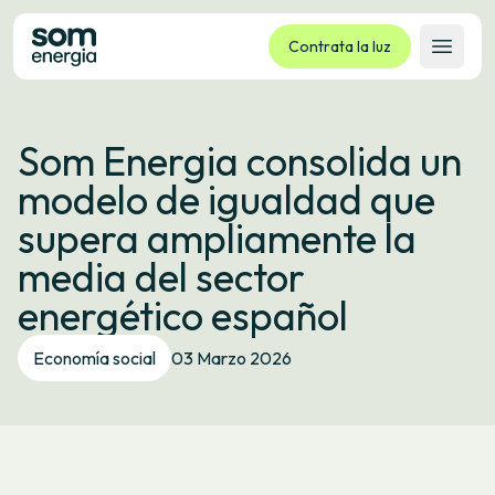
Contrata la luz
Abrir 
Tarifas
Som Energia consolida un
Servicios
modelo de igualdad que
Empresas
supera ampliamente la
La cooperativa
media del sector
Contacto
energético español
Trámites
Economía social
03 Marzo 2026
Oficina virtual
Idioma:
ES
CA
GL
EU