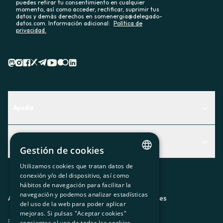
puedes retirar tu consentimiento en cualquier
momento, así como acceder, rectificar, suprimir tus
datos y demás derechos en somenergia@delegado-
datos.com. Información adicional:
Política de
privacidad.
Ayuda
Centro de Ayuda
Actualidad
Descubre qué servicio te encaja mejor
Gestión de cookies
Actualidad
Contacto
Utilizamos cookies que tratan datos de
CATALAN
conexión y/o del dispositivo, así como
El rincón de la socia
hábitos de navegación para facilitar la
SPANISH
navegación y podemos analizar estadísticas
Prensa
Aviso legal
Política de privacidad
Política de cookies
del uso de la web para poder aplicar
GL
mejoras. Si pulsas "Aceptar cookies"
Trabaja con nosotros
ES
CA
GL
EU
BASQUE
consientes el uso de todas las cookies.