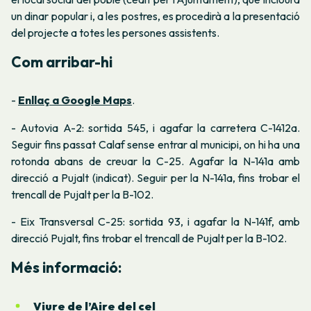
un dinar popular i, a les postres, es procedirà a la presentació
del projecte a totes les persones assistents.
Com arribar-hi
-
Enllaç a Google Maps
.
- Autovia A-2: sortida 545, i agafar la carretera C-1412a.
Seguir fins passat Calaf sense entrar al municipi, on hi ha una
rotonda abans de creuar la C-25. Agafar la N-141a amb
direcció a Pujalt (indicat). Seguir per la N-141a, fins trobar el
trencall de Pujalt per la B-102.
- Eix Transversal C-25: sortida 93, i agafar la N-141f, amb
direcció Pujalt, fins trobar el trencall de Pujalt per la B-102.
Més informació:
Viure de l’Aire del cel