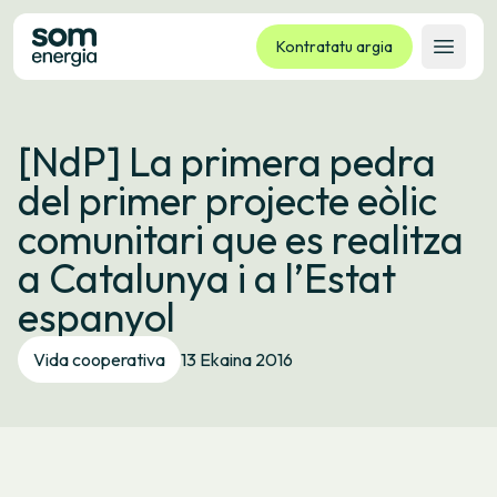
Kontratatu argia
Ireki 
Tarifak
[NdP] La primera pedra
Zerbitzuak
del primer projecte eòlic
Enpresak
comunitari que es realitza
Kooperatiba
a Catalunya i a l’Estat
Kontaktua
espanyol
Izapideak
Vida cooperativa
13 Ekaina 2016
Bulego Birtuala
Hizkuntza:
EU
ES
CA
GL