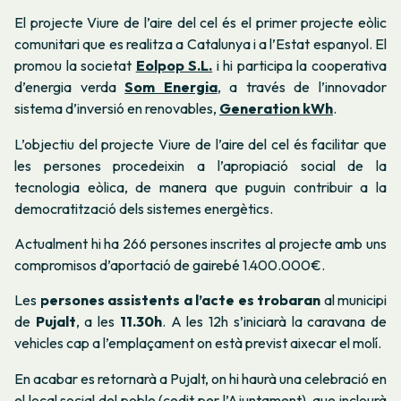
El projecte
Viure de l’aire del cel
és el primer projecte eòlic
comunitari que es realitza a Catalunya i a l’Estat espanyol. El
promou la societat
Eolpop S.L.
i hi participa la cooperativa
d’energia verda
Som Energia
, a través de l’innovador
sistema d’inversió en renovables,
Generation kWh
.
L’objectiu del projecte
Viure de l’aire del cel
és facilitar que
les persones procedeixin a l’apropiació social de la
tecnologia eòlica, de manera que puguin contribuir a la
democratització dels sistemes energètics.
Actualment hi ha 266 persones inscrites al projecte amb uns
compromisos d’aportació de gairebé 1.400.000€.
Les
persones assistents a l’acte es trobaran
al municipi
de
Pujalt
, a les
11.30h
. A les 12h s’iniciarà la caravana de
vehicles cap a l’emplaçament on està previst aixecar el molí.
En acabar es retornarà a Pujalt, on hi haurà una celebració en
el local social del poble (cedit per l’Ajuntament), que inclourà