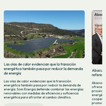
Las olas de calor evidencian que la transición
energética también pasa por reducir la demanda
Abacus y
de energía
referent
Las olas de calor evidencian que la transición
Abacus y 
energética también pasa por reducir la demanda de
ofrecer n
energía. Som Energia defiende combinar las energías
proyectos
renovables con medidas de eficiencia y suficiencia
energétic
energética para afrontar el cambio climático.
cooperac
promover