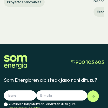
responsab
Proyectos renovables
Econom
900 103 605
Som Energiaren albisteak jaso nahi dituzu?
Buletinera harpidetzean, onartzen duzu gure
Pribatutasun-politika