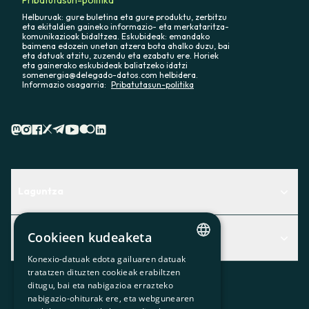
Helburuak: gure buletina eta gure produktu, zerbitzu
eta ekitaldien gaineko informazio- eta merkataritza-
komunikazioak bidaltzea. Eskubideak: emandako
baimena edozein unetan atzera bota ahalko duzu, bai
eta datuak atzitu, zuzendu eta ezabatu ere. Horiek
eta gainerako eskubideak baliatzeko idatzi
somenergia@delegado-datos.com helbidera.
Informazio osagarria:
Pribatutasun-politika
Laguntza
Centro de Ayuda
Cookieen kudeaketa
Albisteak
Aurkitu zerbitzurik egokiena zuretzat
Konexio-datuak edota gailuaren datuak
CATALAN
Albisteak
Contacto
tratatzen dituzten cookieak erabiltzen
ditugu, bai eta nabigazioa errazteko
SPANISH
Bazkideen txokoa
nabigazio-ohiturak ere, eta webgunearen