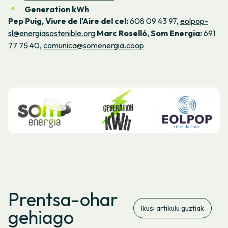
Generation kWh
Pep Puig, Viure de l'Aire del cel:
608 09 43 97,
eolpop-
sl@energiasostenible.org
Marc Roselló, Som Energia:
691
77 75 40,
comunica@somenergia.coop
Prentsa-ohar
Ikusi artikulu guztiak
gehiago