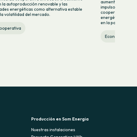
aumento del 9,2% d
n la autoproducción renovable y las
impulso de nuevas
des energéticas como alternativa estable
cooperativa refuer
la volatilidad del mercado.
energética ciudad
en la participación
cooperativa
Economía social
Producción en Som Energia
Nuestras instalaciones