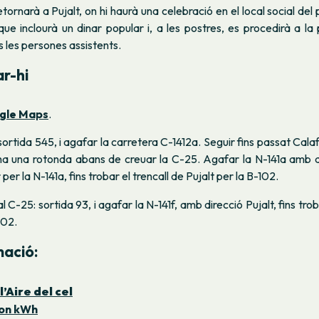
tornarà a Pujalt, on hi haurà una celebració en el local social del 
que inclourà un dinar popular i, a les postres, es procedirà a la
s les persones assistents.
r-hi
ogle Maps
.
sortida 545, i agafar la carretera C-1412a. Seguir fins passat Calaf
 ha una rotonda abans de creuar la C-25. Agafar la N-141a amb d
 per la N-141a, fins trobar el trencall de Pujalt per la B-102.
l C-25: sortida 93, i agafar la N-141f, amb direcció Pujalt, fins trob
102.
ació:
l’Aire del cel
on kWh