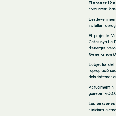
El
proper 19 d
comunitari, ba
L'esdeveniment
instal·lar l’aer
El projecte
Vi
Catalunya i a 
d’energia ver
Generation 
L’objectiu del
l’apropiació so
dels sistemes e
Actualment hi
gairebé 1.400
Les
persones 
s’iniciarà la ca