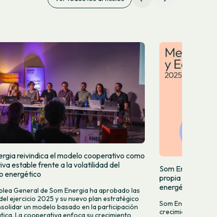
rgia reivindica el modelo cooperativo como
iva estable frente a la volatilidad del
Som Energia incr
 energético
propia y acelera
energéticas
lea General de Som Energia ha aprobado las
del ejercicio 2025 y su nuevo plan estratégico
Som Energia celebr
solidar un modelo basado en la participación
crecimiento con nu
ica. La cooperativa enfoca su crecimiento