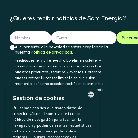
¿Quieres recibir noticias de Som Energia?
Suscríb
Al suscribirte a la newsletter estás aceptando la
nuestra
Política de privacidad.
Finalidades: enviarte nuestro boletín, newsletter y
comunicaciones informativas y comerciales sobre
nuestros productos, servicios y eventos. Derechos:
puedes retirar tu consentimiento en cualquier
momento, así como acceder, rectificar, suprimir tus
datos y demás derechos en somenergia@delegado-
datos.com. Información adicional:
Política de
Gestión de cookies
privacidad.
Utilizamos cookies que tratan datos de
CATALAN
conexión y/o del dispositivo, así como
hábitos de navegación para facilitar la
SPANISH
navegación y podemos analizar estadísticas
900 103 605
del uso de la web para poder aplicar
GL
mejoras. Si pulsas "Aceptar cookies"