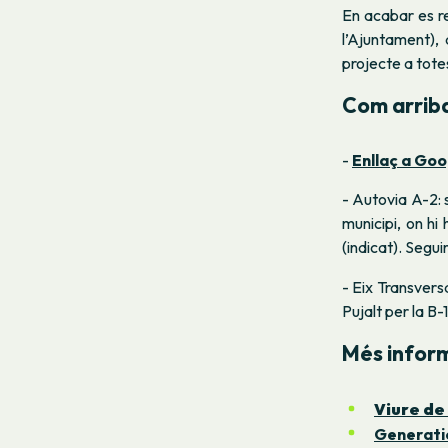
En acabar es re
l’Ajuntament), 
projecte a tote
Com arriba
-
Enllaç a Go
- Autovia A-2: 
municipi, on hi
(indicat). Seguir
- Eix Transversa
Pujalt per la B-
Més inform
Viure de 
Generati