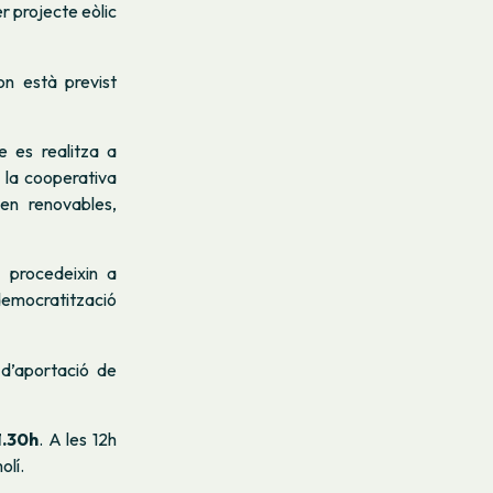
r projecte eòlic
 on està previst
e es realitza a
a la cooperativa
 en renovables,
 procedeixin a
 democratització
d’aportació de
1.30h
. A les 12h
olí.