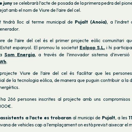
e juny
se celebrarà l’acte de posada de la primera pedra del pione
tejat amb el nom de
Viure de l’aire del cel
.
 tindrà lloc al terme municipal de
Pujalt (Anoia)
, a l’indret
ogenerador.
ure de l’aire del cel
és el primer projecte eòlic comunitari qu
l’Estat espanyol. El promou la societat
Eolpop S.L.
i hi particip
da
Som Energia
, a través de l’innovador sistema d’inversió
kWh
.
 projecte
Viure de l’aire del cel
és facilitar que les persones
cial de la tecnologia eòlica, de manera que puguin contribuir a la
nergètics.
 ha 266 persones inscrites al projecte amb uns compromisos 
.000€.
assistents a l’acte es trobaran
al municipi de
Pujalt
, a les
1
ravana de vehicles cap a l’emplaçament on està previst aixecar el m