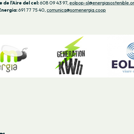
 de l'Aire del cel:
608 09 43 97,
eolpop-sl@energiasostenible.o
Energia:
691 77 75 40,
comunica@somenergia.coop