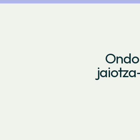
Ondo 
jaiotza