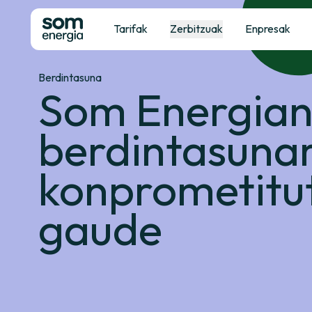
Tarifak
Zerbitzuak
Enpresak
Berdintasuna
Som Energia
berdintasuna
konprometitu
gaude