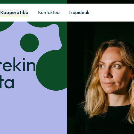
Kooperatiba
Kontaktua
Izapideak
n
rekin
ta