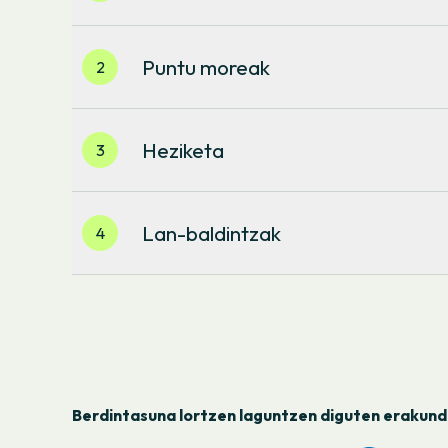
Emakume bozeramaileak lehenesten ditugu eta pare
"Energian, emakumerik gabe ez"
manifestuarekin.
Puntu moreak
2
Ekitaldietan “puntu moreak” instalatzen ditugu jazar
moreek zero tolerantzia transmititzeko balio dute ere
Heziketa
3
Gure taldeek heziketa jasotzen dute arlo hauetan: b
lidergoa eta gatazken konponketa.
Lan-baldintzak
4
Kontziliazioa, langile-hautaketa eta taldeen ongizate
sustatzen ahalegintzen gara. Som Energiako taldeet
luzaketa-ikastaroak eta elikadura-, psikologia- eta f
aukera dute,
Suara
kooperatibak eskaintzen duen
Be
bidez.
Berdintasuna lortzen laguntzen diguten erakund