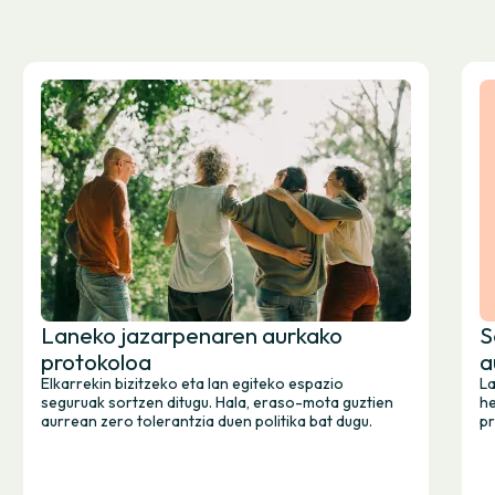
Laneko jazarpenaren aurkako
S
protokoloa
a
Elkarrekin bizitzeko eta lan egiteko espazio
La
seguruak sortzen ditugu. Hala, eraso-mota guztien
he
aurrean zero tolerantzia duen politika bat dugu.
pr