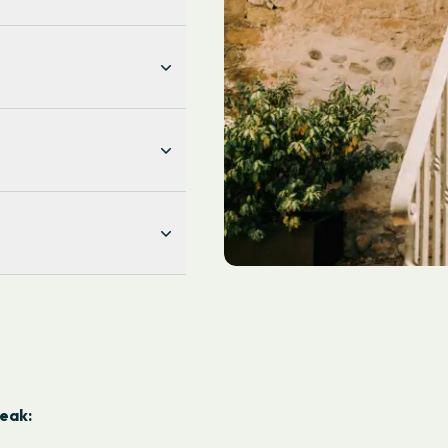
kotasuna sustatzen dugu,
penei erantzuteko. Puntu
.
erdintasuna, feminismoa,
 fisiko eta emozionala
ako kideek yoga- eta
isioterapia-saioak egiteko
nestarum
plataformaren
eak: