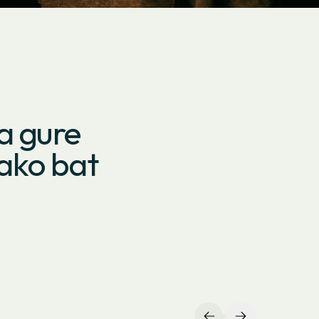
a gure
tako bat