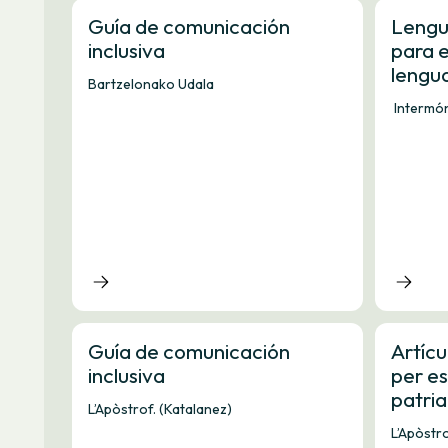
Guía de comunicación
Lengua
inclusiva
para e
lengua
Bartzelonako Udala
Intermó
Guía de comunicación
Artícu
inclusiva
per es
patria
L’Apòstrof. (Katalanez)
L’Apòstro