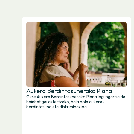
Aukera Berdintasunerako Plana
Gure Aukera Berdintasunerako Plana lagungarria da
hainbat gai aztertzeko, hala nola aukera-
berdintasuna eta diskriminazioa.