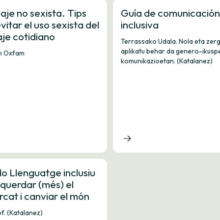
je no sexista. Tips
Guía de comunicación
vitar el uso sexista del
inclusiva
je cotidiano
Terrassako Udala. Nola eta zerg
aplikatu behar da genero-ikusp
n Oxfam
komunikazioetan. (Katalanez)
lo Llenguatge inclusiu
querdar (més) el
rcat i canviar el món
f. (Katalanez)