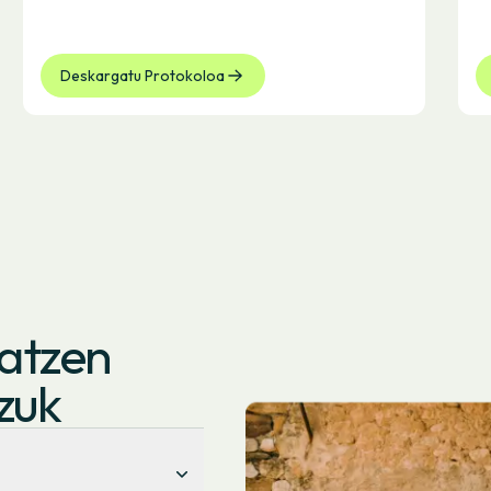
Deskargatu Protokoloa
atzen
zuk