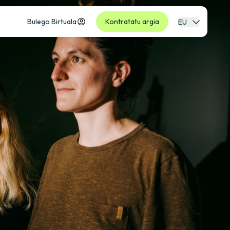
Bulego Birtuala
Kontratatu argia
EU