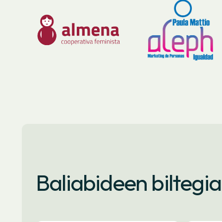
Baliabideen biltegia