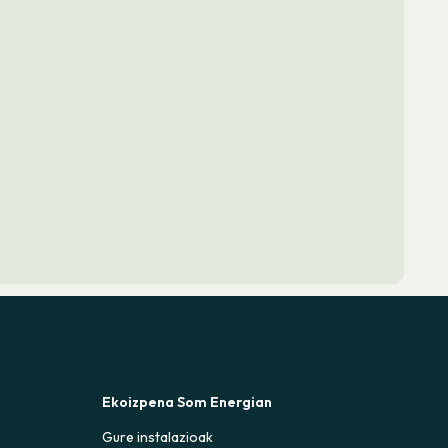
Ekoizpena Som Energian
Gure instalazioak