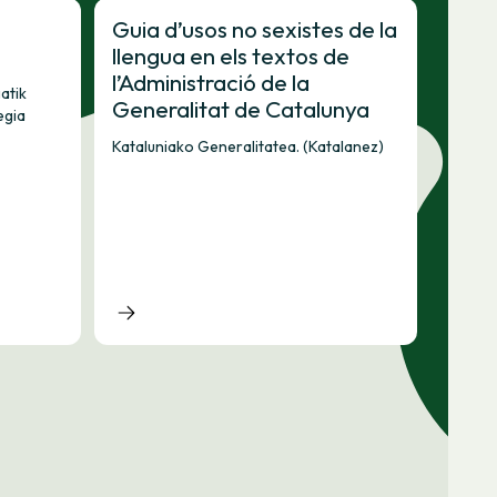
Guia d’usos no sexistes de la
llengua en els textos de
l’Administració de la
atik
Generalitat de Catalunya
egia
Kataluniako Generalitatea. (Katalanez)