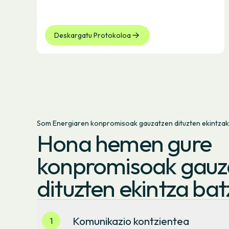
Deskargatu Protokoloa
Som Energiaren konpromisoak gauzatzen dituzten ekintzak
Hona hemen gure
konpromisoak gauz
dituzten ekintza bat
Komunikazio kontzientea
1