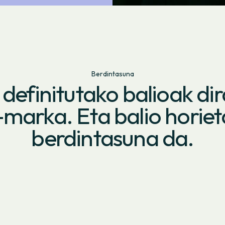
Berdintasuna
definitutako balioak dir
-marka. Eta balio horie
berdintasuna da.