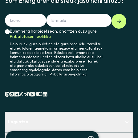
Som Energiaren albisteak jaso nahi dituzu?
Buletinera harpidetzean, onartzen duzu gure
Pribatutasun-politika
Helburuak: gure buletina eta gure produktu, zerbitzu
eta ekitaldien gaineko informazio- eta merkataritza-
komunikazioak bidaltzea. Eskubideak: emandako
baimena edozein unetan atzera bota ahalko duzu, bai
eta datuak atzitu, zuzendu eta ezabatu ere. Horiek
eta gainerako eskubideak baliatzeko idatzi
somenergia@delegado-datos.com helbidera.
Informazio osagarria:
Pribatutasun-politika
Laguntza
Centro de Ayuda