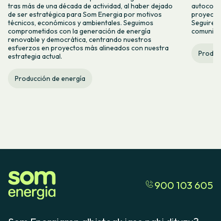
tras más de una década de actividad, al haber dejado
autocons
de ser estratégica para Som Energia por motivos
proyecto
técnicos, económicos y ambientales. Seguimos
Seguirem
comprometidos con la generación de energía
comunitar
renovable y democrática, centrando nuestros
esfuerzos en proyectos más alineados con nuestra
Produc
estrategia actual.
Producción de energía
900 103 605