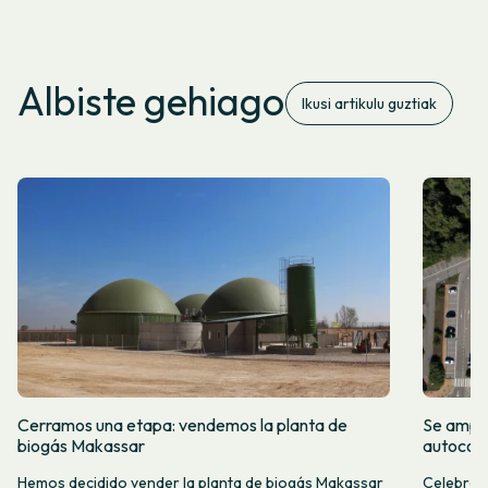
Albiste gehiago
Ikusi artikulu guztiak
Cerramos una etapa: vendemos la planta de
Se amplí
biogás Makassar
autocon
Hemos decidido vender la planta de biogás Makassar
Celebramo