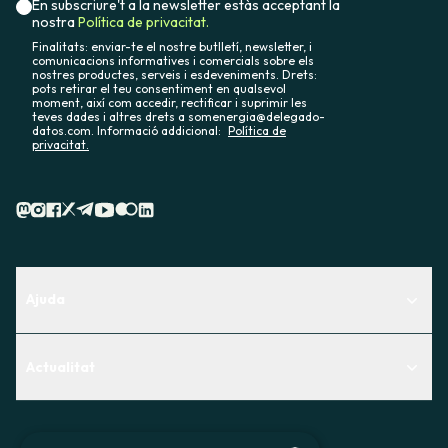
En subscriure't a la newsletter estàs acceptant la
nostra
Política de privacitat.
Finalitats: enviar-te el nostre butlletí, newsletter, i
comunicacions informatives i comercials sobre els
nostres productes, serveis i esdeveniments. Drets:
pots retirar el teu consentiment en qualsevol
moment, així com accedir, rectificar i suprimir les
teves dades i altres drets a somenergia@delegado-
datos.com. Informació addicional:
Política de
privacitat.
Ajuda
Centre d'Ajuda
Actualitat
Descobreix quin servei t'encaixa millor
Actualitat
Contacte
El racó de la sòcia