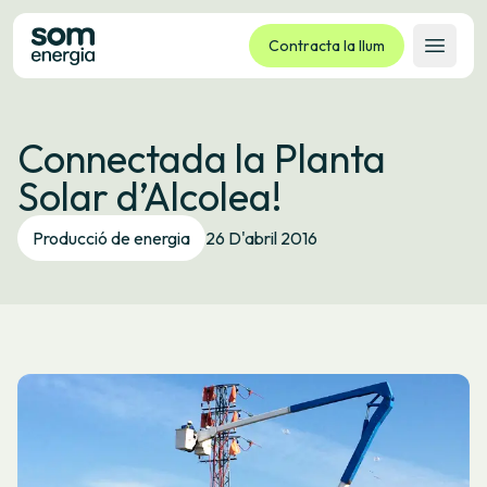
Contracta la llum
Obrir 
Tarifes
Connectada la Planta
Serveis
Solar d’Alcolea!
Empreses
La cooperativa
Producció de energia
26 D'abril 2016
Contacte
Tràmits
Oficina virtual
Idioma:
CA
ES
GL
EU