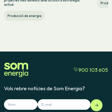
projectes més alineats amb la nostra estratègia
Produc
actual.
Producció de energia
900 103 605
Vols rebre notícies de Som Energia?