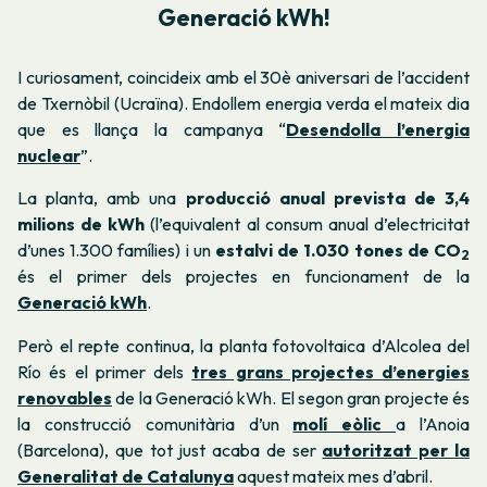
Generació kWh!
I curiosament, coincideix amb el 30è aniversari de l’accident
de Txernòbil (Ucraïna). Endollem energia verda el mateix dia
que es llança la campanya “
Desendolla l’energia
nuclear
”.
La planta, amb una
producció anual prevista de 3,4
milions de kWh
(l’equivalent al consum anual d’electricitat
d’unes 1.300 famílies) i un
estalvi de 1.030 tones de CO
2
és el primer dels projectes en funcionament de la
Generació kWh
.
Però el repte continua, la planta fotovoltaica d’Alcolea del
Río és el primer dels
tres grans projectes d’energies
renovables
de la Generació kWh. El segon gran projecte és
la construcció comunitària d’un
molí eòlic
a l’Anoia
(Barcelona), que tot just acaba de ser
autoritzat per la
Generalitat de Catalunya
aquest mateix mes d’abril.