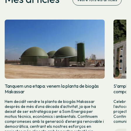
Tanquem una etapa: venem la planta de biogàs
S’amplia
Makassar
comparti
Hem decidit vendre la planta de biogàs Makassar
Celebrem 
després de més d’una dècada d’activitat, ja que ha
l’autocon
deixat de ser estratègica per a Som Energia per
projectes
motius tècnics, econòmics i ambientals. Continuem
Continuar
compromeses amb la generació d’energia renovable i
comunitàr
democràtica, centrant els nostres esforços en