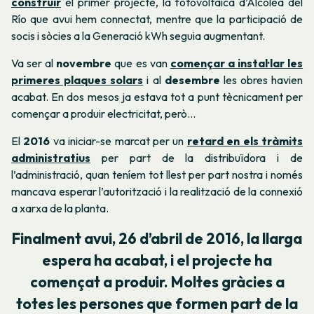
construir
el primer projecte, la fotovoltaica d’Alcolea del
Río que avui hem connectat, mentre que la participació de
socis i sòcies a la Generació kWh seguia augmentant.
Va ser al
novembre
que es van
començar a instal·lar les
primeres plaques solars
i al
desembre
les obres havien
acabat. En dos mesos ja estava tot a punt tècnicament per
començar a produir electricitat, però…
El
2016
va iniciar-se marcat per un
retard en els tràmits
administratius
per part de la distribuïdora i de
l’administració, quan teníem tot llest per part nostra i només
mancava esperar l’autorització i la realització de la connexió
a xarxa de la planta.
Finalment avui, 26 d’abril de 2016, la llarga
espera ha acabat, i el projecte ha
començat a produir.
Moltes gràcies a
totes les persones que formen part de la