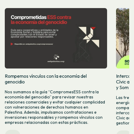
Rompemos vínculos con la economía del
Intercoo
genocidio
Cívic ap
y Som Mo
Nos sumamos a la guía “CompromesESS contra la
economía del genocidio” para revisar nuestras
Las tres 
relaciones comerciales y evitar cualquier complicidad
energía, 
con vulneraciones de derechos humanos en
compartid
Palestina. Además, impulsamos contrataciones e
intercoo
inversiones responsables y rompemos vínculos con
Cívic acc
empresas relacionadas con estas prácticas.
gestiona