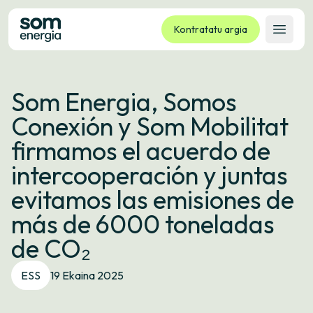
Kontratatu argia
Ireki 
Tarifak
Som Energia, Somos
Zerbitzuak
Conexión y Som Mobilitat
Enpresak
firmamos el acuerdo de
Kooperatiba
intercooperación y juntas
Kontaktua
evitamos las emisiones de
Izapideak
más de 6000 toneladas
Bulego Birtuala
de CO₂
Hizkuntza:
EU
ES
CA
GL
ESS
19 Ekaina 2025