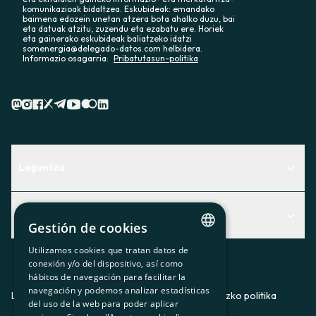
komunikazioak bidaltzea. Eskubideak: emandako
baimena edozein unetan atzera bota ahalko duzu, bai
eta datuak atzitu, zuzendu eta ezabatu ere. Horiek
eta gainerako eskubideak baliatzeko idatzi
somenergia@delegado-datos.com helbidera.
Informazio osagarria:
Pribatutasun-politika
Laguntza
Centro de Ayuda
Albisteak
Aurkitu zerbitzurik egokiena zuretzat
Gestión de cookies
Albisteak
Contacto
Utilizamos cookies que tratan datos de
CATALAN
conexión y/o del dispositivo, así como
Bazkideen txokoa
hábitos de navegación para facilitar la
SPANISH
navegación y podemos analizar estadísticas
Prentsa
Lege-oharra
Pribatutasun-politika
Cookieei buruzko politika
del uso de la web para poder aplicar
GL