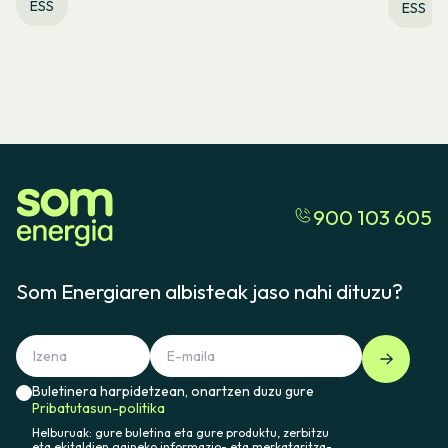
ESS
ESS
900 103 605
Som Energiaren albisteak jaso nahi dituzu?
Buletinera harpidetzean, onartzen duzu gure
Pribatutasun-politika
Helburuak: gure buletina eta gure produktu, zerbitzu
eta ekitaldien gaineko informazio- eta merkataritza-