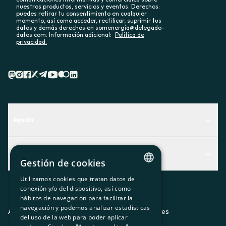
nuestros productos, servicios y eventos. Derechos:
puedes retirar tu consentimiento en cualquier
momento, así como acceder, rectificar, suprimir tus
datos y demás derechos en somenergia@delegado-
datos.com. Información adicional:
Política de
privacidad.
Ayuda
Centro de Ayuda
Actualidad
Descubre qué servicio te encaja mejor
Gestión de cookies
Actualidad
Contacto
Utilizamos cookies que tratan datos de
CATALAN
conexión y/o del dispositivo, así como
El rincón de la socia
hábitos de navegación para facilitar la
SPANISH
navegación y podemos analizar estadísticas
Prensa
Aviso legal
Política de privacidad
Política de cookies
del uso de la web para poder aplicar
GL