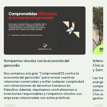
Rompemos vínculos con la economía del
Intercoo
genocidio
Cívic ap
y Som Mo
Nos sumamos a la guía “CompromesESS contra la
economía del genocidio” para revisar nuestras
Las tres 
relaciones comerciales y evitar cualquier complicidad
energía, 
con vulneraciones de derechos humanos en
compartid
Palestina. Además, impulsamos contrataciones e
intercoo
inversiones responsables y rompemos vínculos con
Cívic acc
empresas relacionadas con estas prácticas.
gestiona