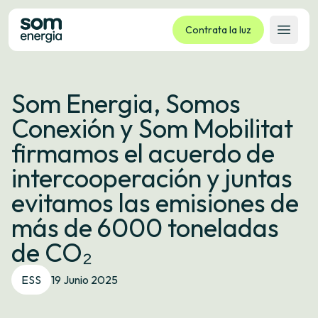
Contrata la luz
Abrir 
Tarifas
Som Energia, Somos
Servicios
Conexión y Som Mobilitat
Empresas
firmamos el acuerdo de
La cooperativa
intercooperación y juntas
Contacto
evitamos las emisiones de
Trámites
más de 6000 toneladas
Oficina virtual
de CO₂
Idioma:
ES
CA
GL
EU
ESS
19 Junio 2025