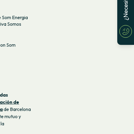
e Som Energia
ativa Somos
 con Som
adas
ación de
da
de Barcelona
te mutuo y
 la