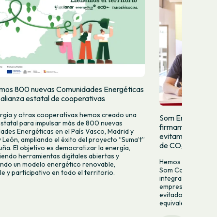
mos 800 nuevas Comunidades Energéticas
 alianza estatal de cooperativas
gia y otras cooperativas hemos creado una
Som Energia, Som
estatal para impulsar más de 800 nuevas
firmamos el acue
des Energéticas en el País Vasco, Madrid y
evitamos las emi
 y León, ampliando el éxito del proyecto “Suma’t”
de CO₂
uña. El objetivo es democratizar la energía,
endo herramientas digitales abiertas y
Hemos firmado un 
ndo un modelo energético renovable,
Som Connexió y So
e y participativo en todo el territorio.
integrales de luz, 
empresas y entidad
evitado más de 6.7
equivalente a retir