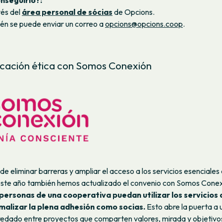
vés del
área personal de sócias
de Opcions.
én se puede enviar un correo a
opcions@opcions.coop
.
cación ética con Somos Conexión
 de eliminar barreras y ampliar el acceso a los servicios esenciales
este año también hemos actualizado el convenio con Somos Conex
 personas de una cooperativa puedan utilizar los servicios d
malizar la plena adhesión como socias.
Esto abre la puerta a
nredado entre proyectos que comparten valores, mirada y objetivo