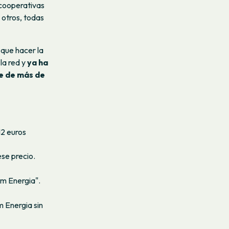
 cooperativas
e otros, todas
 que hacer la
la red y
ya ha
se de más de
12 euros
se precio.
om Energia".
 Energia sin