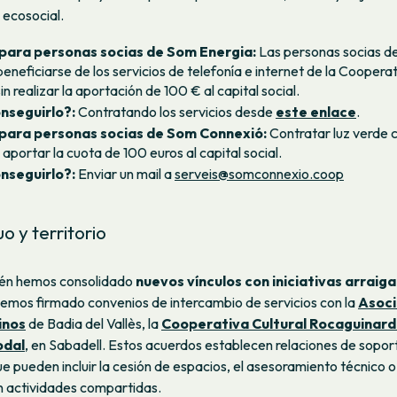
 ecosocial.
para personas socias de Som Energia:
Las personas socias d
eneficiarse de los servicios de telefonía e internet de la Cooper
n realizar la aportación de 100 € al capital social.
nseguirlo?:
Contratando los servicios desde
este enlace
.
para personas socias de Som Connexió:
Contratar luz verde
 aportar la cuota de 100 euros al capital social.
nseguirlo?:
Enviar un mail a
serveis@somconnexio.coop
 y territorio
ién hemos consolidado
nuevos vínculos con iniciativas arraig
Hemos firmado convenios de intercambio de servicios con la
Asoci
inos
de Badia del Vallès, la
Cooperativa Cultural Rocaguinar
odal
, en Sabadell. Estos acuerdos establecen relaciones de sopor
e pueden incluir la cesión de espacios, el asesoramiento técnico o
n actividades compartidas.