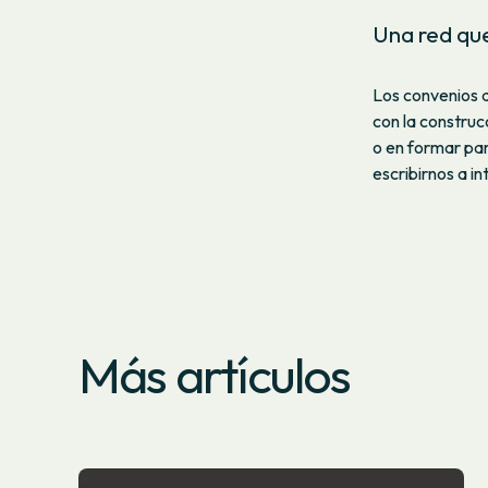
Una red qu
Los convenios 
con la construc
o en formar pa
escribirnos a 
Más artículos