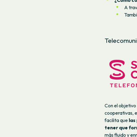
A tra
Tambi
Telecomuni
Con el objetivo
cooperativas, 
facilita que
las
tener que for
más fluido y e