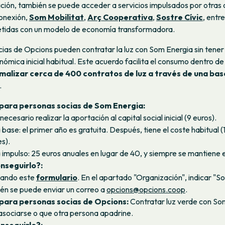
ción, también se puede acceder a servicios impulsados por otras
onexión,
Som Mobilitat
,
Arç Cooperativa
,
Sostre Cívic
, entr
tidas con un modelo de economía transformadora.
ocias de Opcions pueden contratar la luz con Som Energia sin tener
ómica inicial habitual. Este acuerdo facilita el consumo dentro de 
malizar cerca de 400 contratos de luz a través de una ba
.
para personas socias de Som Energia:
necesario realizar la aportación al capital social inicial (9 euros).
base: el primer año es gratuita. Después, tiene el coste habitual (
s).
impulso: 25 euros anuales en lugar de 40, y siempre se mantiene e
nseguirlo?:
nando este
formulario
. En el apartado "Organización", indicar "S
én se puede enviar un correo a
opcions@opcions.coop
.
para personas socias de Opcions:
Contratar luz verde con Som
asociarse o que otra persona apadrine.
nseguirlo?: