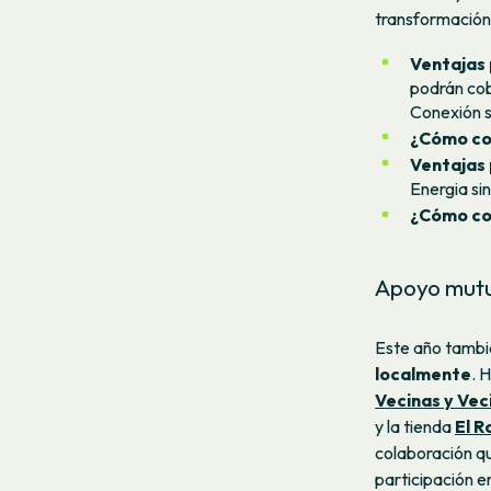
transformación
Ventajas 
podrán cob
Conexión si
¿Cómo co
Ventajas 
Energia sin
¿Cómo co
Apoyo mutuo
Este año tamb
localmente
. 
Vecinas y Vec
y la tienda
El R
colaboración qu
participación e