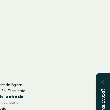
 desde lógicas
ión. El acuerdo
¿Necesitas ayuda?
e la otra sin
 un consumo
s de