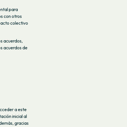
ntal para
s con otros
pacto colectivo
s acuerdos,
los acuerdos de
acceder a este
ión inicial al
Además, gracias