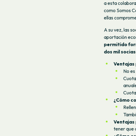
a esta colabora
como Somos C
ellas comprome
A su vez, las s
aportación econ
permitido for
dos mil socias
Ventajas 
No es 
Cuota 
anuale
Cuota 
¿Cómo co
Relle
Tambi
Ventajas 
tener que 
¿Cómo co