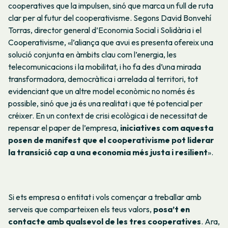
cooperatives que la impulsen, sinó que marca un full de ruta
clar per al futur del cooperativisme. Segons David Bonvehí
Torras, director general d’Economia Social i Solidària i el
Cooperativisme, «l’aliança que avui es presenta ofereix una
solució conjunta en àmbits clau com l’energia, les
telecomunicacions i la mobilitat, i ho fa des d’una mirada
transformadora, democràtica i arrelada al territori, tot
evidenciant que un altre model econòmic no només és
possible, sinó que ja és una realitat i que té potencial per
créixer. En un context de crisi ecològica i de necessitat de
repensar el paper de l’empresa,
iniciatives com aquesta
posen de manifest que el cooperativisme pot liderar
la transició cap a una economia més justa i resilient
».
Si ets empresa o entitat i vols començar a treballar amb
serveis que comparteixen els teus valors,
posa’t en
contacte amb qualsevol de les tres cooperatives
. Ara,