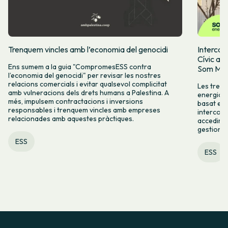
Trenquem vincles amb l’economia del genocidi
Intercoo
Cívic ap
Ens sumem a la guia "CompromesESS contra
Som Mobi
l’economia del genocidi" per revisar les nostres
relacions comercials i evitar qualsevol complicitat
Les tres 
amb vulneracions dels drets humans a Palestina. A
energia, 
més, impulsem contractacions i inversions
basat en l
responsables i trenquem vincles amb empreses
intercoop
relacionades amb aquestes pràctiques.
accedir a 
gestionad
ESS
ESS