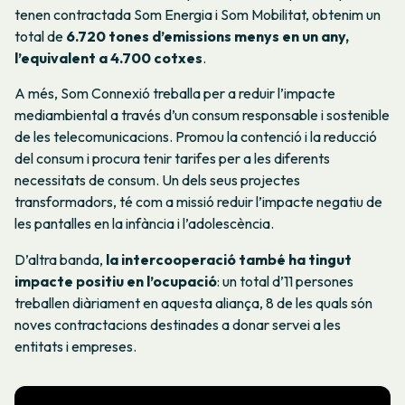
tenen contractada Som Energia i Som Mobilitat, obtenim un
total de
6.720 tones d’emissions menys en un any,
l’equivalent a 4.700 cotxes
.
A més, Som Connexió treballa per a reduir l’impacte
mediambiental a través d’un consum responsable i sostenible
de les telecomunicacions. Promou la contenció i la reducció
del consum i procura tenir tarifes per a les diferents
necessitats de consum. Un dels seus projectes
transformadors, té com a missió reduir l’impacte negatiu de
les pantalles en la infància i l’adolescència.
D’altra banda,
la intercooperació també ha tingut
impacte positiu en l’ocupació
: un total d’11 persones
treballen diàriament en aquesta aliança, 8 de les quals són
noves contractacions destinades a donar servei a les
entitats i empreses.