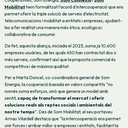
Cooperatives, Som Energia,
Som Connexió
i
Som
Mobilitat
hem formalitzat l’acord d’intercooperació que ens
permet oferir la triple solució de serveis d’electricitat,
telecomunicacions i mobilitat a entitats i empreses, ajudant-
les a fer realitat una manera més ètica, ecològica i
col·laborativa de consumir.
De fet, aquesta aliança, iniciada el 2023, suma ja 10.600
empreses usuàries, de les quals 450 han contractat dos o
més serveis, confirmant així que la proposta comercial és
competitiva i de màxima qualitat.
Per a Marta Doncel, co-coordinadora general de Som
Energia, la cooperació basada en valors compartits “no
només suma esforços, sinó que genera un model amb
sentit,
capaç de transformar el mercat i oferir
solucions reals als reptes socials i ambientals del
nostre temps
”. Des de Som Mobilitat, el seu portaveu
Arnau Vilardell destaca que “la intercooperació ens permet
unir forces i arribar millor a empreses i entitats, facilitant la