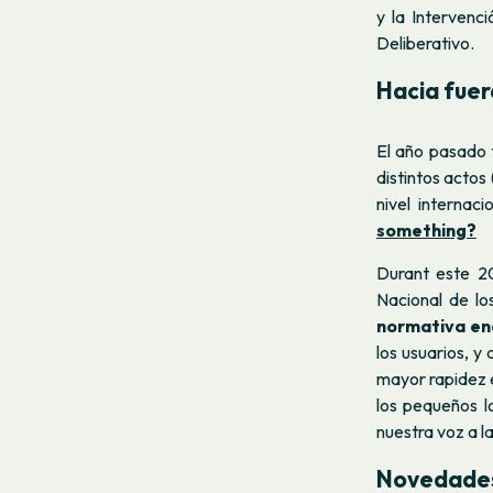
y la Intervenc
Deliberativo.
Hacia fuer
El año pasado t
distintos actos
nivel internac
something?
Durant este 2
Nacional de l
normativa en
los usuarios, y
mayor rapidez e
los pequeños l
nuestra voz a la
Novedades 