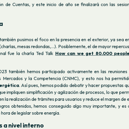
ión de Cuentas, y este inicio de año se finalizará con las sesio
a
ambién pusimos el foco en la presencia en el exterior, ya sea e
 (charlas, mesas redondas,...). Posiblemente, el de mayor repercu
ional fue la charla Ted Talk
How can we get 80.000 people
023 también hemos participado activamente en las reuniones 
os Mercados y la Competencia (CNMC), y esto nos ha permiti
ergética
. Así pues, hemos podido debatir y hacer propuestas q
 que impliquen simplificación y agilización de procesos, lo que per
n la realización de trámites para usuarios y reduce el margen de 
ogros obtenidos, hemos conseguido algo muy importante, y es
 hora de legislar sobre energía.
a nivel interno