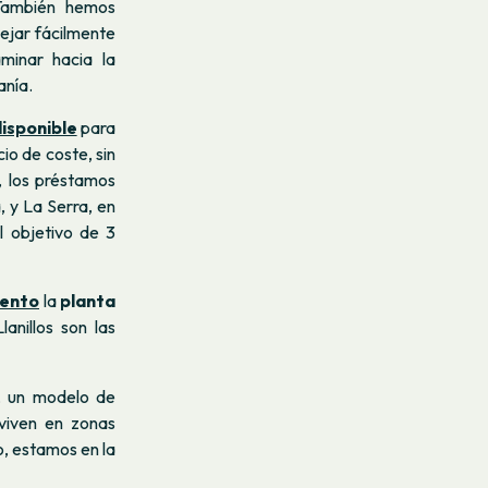
También hemos
ejar fácilmente
minar hacia la
anía.
disponible
para
io de coste, sin
, los préstamos
, y La Serra, en
l objetivo de 3
iento
la
planta
anillos son las
, un modelo de
viven en zonas
, estamos en la