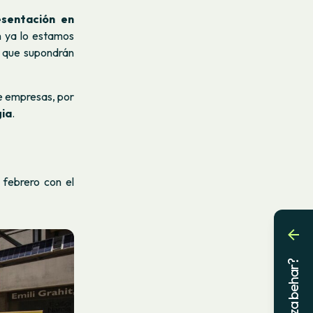
esentación en
n ya lo estamos
s que supondrán
e empresas, por
gia
.
 febrero con el
Laguntza behar?