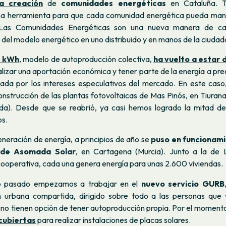
a creación
de
comunidades energéticas
en Cataluña. 
na herramienta para que cada comunidad energética pueda man
. Las Comunidades Energéticas son una nueva manera de ca
del modelo energético en uno distribuido y en manos de la ciudad
n kWh
, modelo de autoproducción colectiva,
ha vuelto a estar 
alizar una aportación económica y tener parte de la energía a prec
ada por los intereses especulativos del mercado. En este caso
onstrucción de las plantas fotovoltaicas de Mas Pinós, en Tiurana
ida). Desde que se reabrió, ya casi hemos logrado la mitad de
os.
generación de energía, a principios de año se
puso en funcionam
 de Asomada Solar
, en Cartagena (Murcia). Junto a la de Ll
cooperativa, cada una genera energía para unas 2.600 viviendas.
o pasado empezamos a trabajar en el
nuevo servicio GURB
n urbana compartida, dirigido sobre todo a las personas que 
 no tienen opción de tener autoproducción propia. Por el momento
cubiertas
para realizar instalaciones de placas solares.