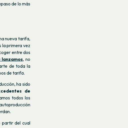
repaso de lo más
na nueva tarifa,
 la primera vez
coger entre dos
a lanzamos
, no
arte de toda la
os de tarifa.
ucción, ha sido
xcedentes de
amos todos los
 autoproducción
erdan.
 partir del cual