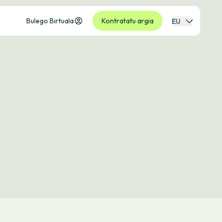
Bulego Birtuala
Kontratatu argia
EU