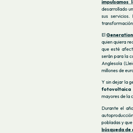
impulsamos l
desarrollado u
sus servicios
transformación 
El
Generatio
quien quiera re
que esté afect
serán para la c
Anglesola (Lle
millones de eur
Y sin dejar la 
fotovoltaica
mayores de la 
Durante el añ
autoproducció
pobladas y que
búsqueda de 