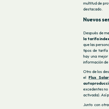
multitud de pro
destacado.
Nuevos ser
Después de mese
la tarifa ind
que las person
tipos de tarif
hay una mejor 
información de 
Otro de los de
el
Flux Solar
autoproducc
excedentes no 
activada). Así 
Junto con otr