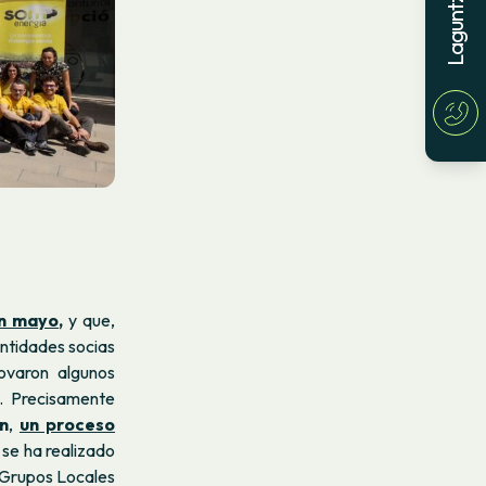
en mayo
,
y que,
entidades socias
ovaron algunos
. Precisamente
n
,
un proceso
 se ha realizado
s Grupos Locales