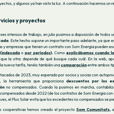
yectos, y algunos ya han visto la luz. A continuación hacemos un 
vicios y proyectos
s intensos de trabajo, en julio pusimos a disposición de todos u
exada
. Este hecho supone un importante paso adelante, ya que es
as y empresas que tienen un contrato con Som Energia pueden es
a
(
indexada
o
por períodos
).
Como
explicábamos
cuando l
que la otra: depende de qué busque cada cuál. En la web, ap
la nueva tarifa, tenéis también una
comparación
entre ambos tip
stacados de 2023, muy esperado por socios y socias con autoprod
, la herramienta que proporciona
descuentos por los e
ión
no compensados. Cuando la pusimos en marcha, contabiliz
compensados ​​desde 2022 (de los contratos de Som Energia con
pues, el Flux Solar evita que los excedentes no compensados ​​se pi
as cooperativas hemos creado el proyecto
Som Comunitats
,
a