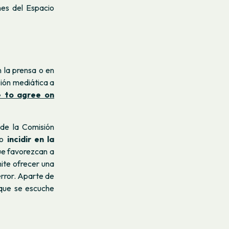
nes del Espacio
n la prensa o en
sión mediática a
 to agree on
de la Comisión
do
incidir en la
ue favorezcan a
mite ofrecer una
error. Aparte de
 que se escuche