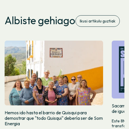
Albiste gehiago
Ikusi artikulu guztiak
Sacamos 
de igual
Hemos ido hasta el barrio de Quisqui para
demostrar que "todo Quisqui" debería ser de Som
Este 8M, 
Energia
transform