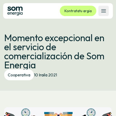
Kontratatu argia
Ireki 
Tarifak
Momento excepcional en
Zerbitzuak
el servicio de
Enpresak
comercialización de Som
Kooperatiba
Energia
Kontaktua
Izapideak
Cooperativa
10 Iraila 2021
Bulego Birtuala
Hizkuntza:
EU
ES
CA
GL