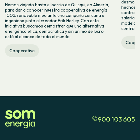
desmontar
Hemos viajado hasta el barrio de Quisqui, en Almería,
hechos y 
para dar a conocer nuestra cooperativa de energía
contrataci
100% renovable mediante una campaña cercana e
salarial 
ingeniosa junto al creador Erik Harley. Con esta
modelo co
iniciativa buscamos demostrar que una alternativa
centro ca
energética ética, democrática y sin ánimo de lucro
está al alcance de todo el mundo.
Cooper
Cooperativa
900 103 605