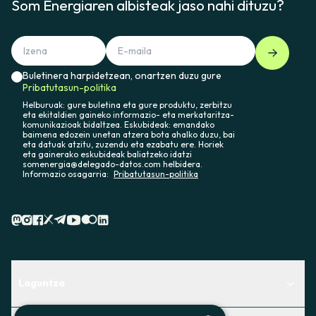
Som Energiaren albisteak jaso nahi dituzu?
Buletinera harpidetzean, onartzen duzu gure
Pribatutasun-politika
Helburuak: gure buletina eta gure produktu, zerbitzu
eta ekitaldien gaineko informazio- eta merkataritza-
komunikazioak bidaltzea. Eskubideak: emandako
baimena edozein unetan atzera bota ahalko duzu, bai
eta datuak atzitu, zuzendu eta ezabatu ere. Horiek
eta gainerako eskubideak baliatzeko idatzi
somenergia@delegado-datos.com helbidera.
Informazio osagarria:
Pribatutasun-politika
Laguntza
Centro de Ayuda