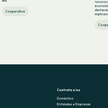
día.
reconoci
economía
destacan
Cooperativa
implicac
Coope
Contrata a luz
Doméstico
Entidades e Empresas