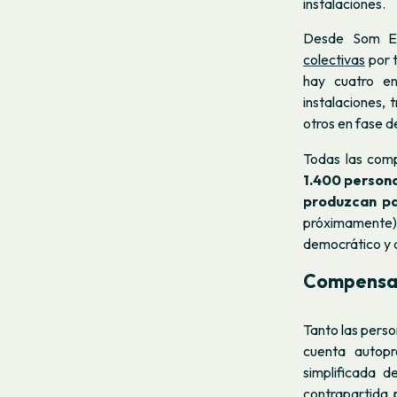
instalaciones.
Desde Som En
colectivas
por 
hay cuatro en
instalaciones, 
otros en fase d
Todas las com
1.400 persona
produzcan pa
próximamente)
democrático y d
Compensac
Tanto las perso
cuenta autop
simplificada 
contrapartida 