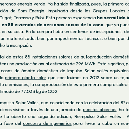
nerando energía verde. Ya ha sido finalizada, pues, la primera 
ción de Som Energia, impulsada desde los Grupos Locales de
Cugat, Terrassa y Rubí. Esta primera experiencia
ha permitido i
 en 88 viviendas de personas socias de la zona
, que ya pue
 en su casa. En la compra hubo un centenar de inscripciones, de 
an materializado, bien por impedimentos técnicos, o bien por d
o la inscripción.
tal de estas 88 instalaciones solares de autoproducción domést
en una producción anual estimada de 296 MWh. Esto significa, p
 casas de ámbito doméstico de Impulso Solar Vallès equivalen
 la
primera planta solar
que construimos en 2012 sobre un tejad
to a emisiones, la autoproducción de esta primera compra colect
stimado de 77.033 kg de CO2.
pulso Solar Vallés, que coincidiendo con la celebración del 8º a
dimos visitar a través de una jornada de
puertas abiertas
, ha t
 ha abierto una segunda edición, Reimpulso Solar Vallès . 
la fase del
concurso de ingenierías
para llevar a cabo un nue