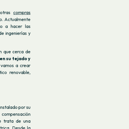
 otras
compras
no. Actualmente
do a hacer las
de ingenierías y
n que cerca de
en su tejado y
 vamos a crear
ico renovable,
instalado por su
 compensación
e trata de una
trica. Desde la