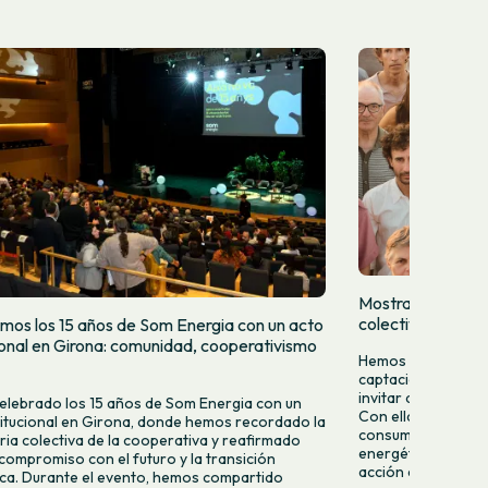
Mostramos quien
colectivamente
mos los 15 años de Som Energia con un acto
cional en Girona: comunidad, cooperativismo
Hemos lanzado una
captación para da
invitar a más pers
lebrado los 15 años de Som Energia con un
Con ella queremos 
titucional en Girona, donde hemos recordado la
consumir energía v
ria colectiva de la cooperativa y reafirmado
energético desde la
compromiso con el futuro y la transición
acción colectiva.
ca. Durante el evento, hemos compartido