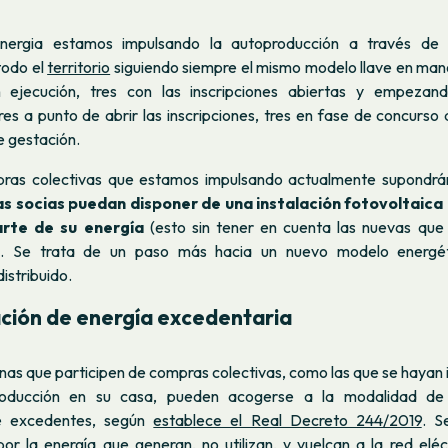
ergia estamos impulsando la autoproducción a través de
todo el
territorio
siguiendo siempre el mismo modelo llave en ma
 ejecución, tres con las inscripciones abiertas y empezan
tres a punto de abrir las inscripciones, tres en fase de concurso 
e gestación.
pras colectivas que estamos impulsando actualmente supondrá
s socias puedan disponer de una instalación fotovoltaica 
rte de su energía
(esto sin tener en cuenta las nuevas que
. Se trata de un paso más hacia un nuevo modelo energét
istribuido.
ión de energía excedentaria
nas que participen de compras colectivas, como las que se hayan 
roducción en su casa, pueden acogerse a la modalidad de
de excedentes, según
establece el Real Decreto 244/2019
. S
por la energía que generan, no utilizan, y vuelcan a la red eléc