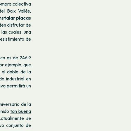
compra colectiva
l Baix Vallès,
nstalar placas
den disfrutar de
las cuales, una
esistimiento de
ica es de 246,9
or ejemplo, que
 al doble de la
o industrial en
iva permitirá un
niversario de la
enido
tan buena
Actualmente se
vo conjunto de