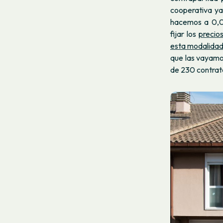
cooperativa y
hacemos a 0,0
fijar los
precio
esta modalida
que las vayamo
de 230 contrat