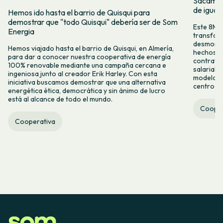
Sacamos 
de igual
Hemos ido hasta el barrio de Quisqui para
demostrar que "todo Quisqui" debería ser de Som
Este 8M, 
Energia
transform
desmontar
Hemos viajado hasta el barrio de Quisqui, en Almería,
hechos y 
para dar a conocer nuestra cooperativa de energía
contrataci
100% renovable mediante una campaña cercana e
salarial 
ingeniosa junto al creador Erik Harley. Con esta
modelo co
iniciativa buscamos demostrar que una alternativa
centro ca
energética ética, democrática y sin ánimo de lucro
está al alcance de todo el mundo.
Cooper
Cooperativa