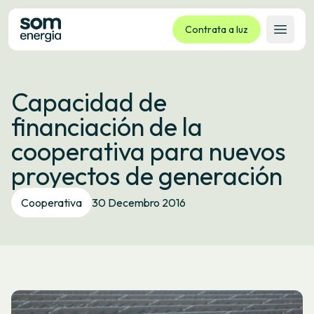
Contrata a luz
Abrir 
Tarifas
Capacidad de
Servizos
financiación de la
Empresas
cooperativa para nuevos
La cooperativa
proyectos de generación
Contacto
Trámites
Cooperativa
30 Decembro 2016
Oficina virtual
Idioma:
GL
ES
CA
EU