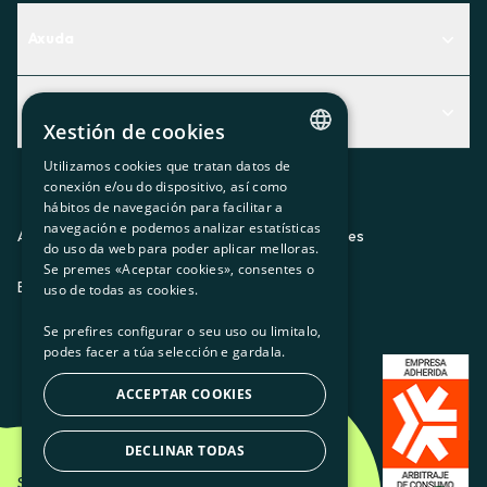
Axuda
Centro de Ayuda
Actualidad
Descubre qué servicio te encaja mejor
Xestión de cookies
Actualidad
Contacto
Utilizamos cookies que tratan datos de
CATALAN
conexión e/ou do dispositivo, así como
O recuncho da socia
hábitos de navegación para facilitar a
SPANISH
navegación e podemos analizar estatísticas
Prensa
Aviso legal
Política de privacidad
Política de cookies
do uso da web para poder aplicar melloras.
GL
Se premes «Aceptar cookies», consentes o
Trabaja con nosotros
ES
CA
GL
EU
BASQUE
uso de todas as cookies.
Se prefires configurar o seu uso ou limitalo,
podes facer a túa selección e gardala.
ACCEPTAR COOKIES
DECLINAR TODAS
Som Energia SCCL - 2026