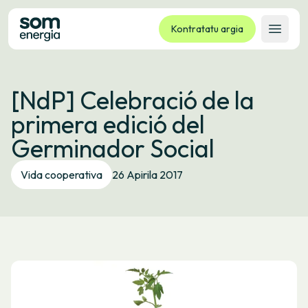
Kontratatu argia
Ireki 
Tarifak
[NdP] Celebració de la
Zerbitzuak
primera edició del
Enpresak
Germinador Social
Kooperatiba
Kontaktua
Vida cooperativa
26 Apirila 2017
Izapideak
Bulego Birtuala
Hizkuntza:
EU
ES
CA
GL