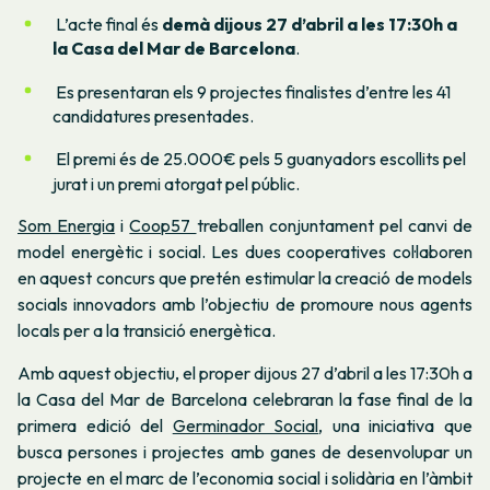
L’acte final és
demà dijous 27 d’abril a les 17:30h a
la Casa del Mar de Barcelona
.
Es presentaran els 9 projectes finalistes d’entre les 41
candidatures presentades.
El premi és de 25.000€ pels 5 guanyadors escollits pel
jurat i un premi atorgat pel públic.
Som Energia
i
Coop57
treballen conjuntament pel canvi de
model energètic i social. Les dues cooperatives col·laboren
en aquest concurs que pretén estimular la creació de models
socials innovadors amb l’objectiu de promoure nous agents
locals per a la transició energètica.
Amb aquest objectiu, el proper dijous 27 d’abril a les 17:30h a
la Casa del Mar de Barcelona celebraran la fase final de la
primera edició del
Germinador Social
, una iniciativa que
busca persones i projectes amb ganes de desenvolupar un
projecte en el marc de l’economia social i solidària en l’àmbit