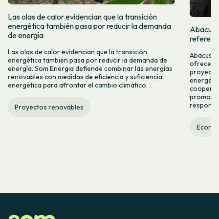
Las olas de calor evidencian que la transición
energética también pasa por reducir la demanda
Abacus y
de energía
referent
Las olas de calor evidencian que la transición
Abacus y 
energética también pasa por reducir la demanda de
ofrecer n
energía. Som Energia defiende combinar las energías
proyectos
renovables con medidas de eficiencia y suficiencia
energétic
energética para afrontar el cambio climático.
cooperac
promover
responsab
Proyectos renovables
Econom