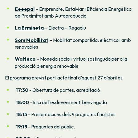
Eeeepa!
– Emprendre, Estalviar i Eficiència Energètica
de Proximitat amb Autoproducció
La Ermineta
– Electra – Regadiu
Som Mobilitat
– Mobilitat compartida, elèctrica i amb
renovables
Watteco
– Moneda social i virtual sostinguda per a la
producció d’energia renovable
El programa previst per l’acte final d’aquest 27 d’abril és:
17:30
- Obertura de portes, acreditació.
18:00
- Inici de l'esdeveniment. benvinguda
18:15
- Presentacions dels 9 projectes finalistes
19:15
- Preguntes del públic.