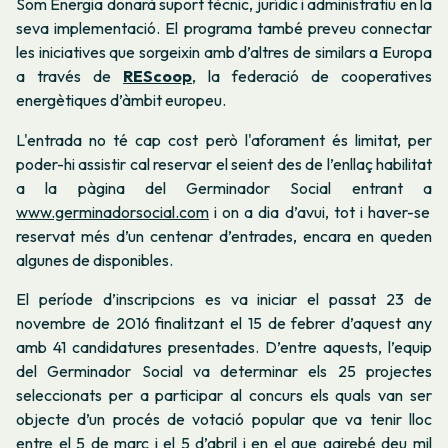
Som Energia donarà suport tècnic, jurídic i administratiu en la
seva implementació. El programa també preveu connectar
les iniciatives que sorgeixin amb d’altres de similars a Europa
a través de
REScoop
, la federació de cooperatives
energètiques d’àmbit europeu.
L'entrada no té cap cost però l'aforament és limitat, per
poder-hi assistir cal reservar el seient des de l’enllaç habilitat
a la pàgina del Germinador Social entrant a
www.germinadorsocial.com
i on a dia d’avui, tot i haver-se
reservat més d’un centenar d’entrades, encara en queden
algunes de disponibles.
El període d’inscripcions es va iniciar el passat 23 de
novembre de 2016 finalitzant el 15 de febrer d’aquest any
amb 41 candidatures presentades. D’entre aquests, l’equip
del Germinador Social va determinar els 25 projectes
seleccionats per a participar al concurs els quals van ser
objecte d’un procés de votació popular que va tenir lloc
entre el 5 de març i el 5 d’abril i en el que gairebé deu mil