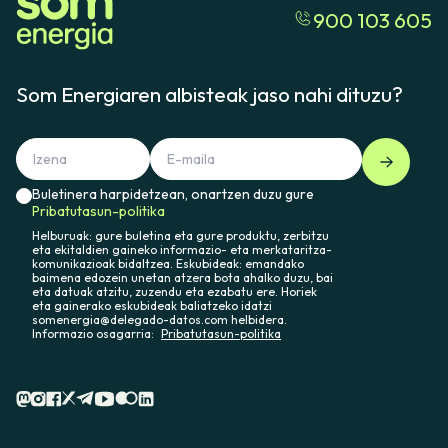
900 103 605
Som Energiaren albisteak jaso nahi dituzu?
Buletinera harpidetzean, onartzen duzu gure
Pribatutasun-politika
Helburuak: gure buletina eta gure produktu, zerbitzu
eta ekitaldien gaineko informazio- eta merkataritza-
komunikazioak bidaltzea. Eskubideak: emandako
baimena edozein unetan atzera bota ahalko duzu, bai
eta datuak atzitu, zuzendu eta ezabatu ere. Horiek
eta gainerako eskubideak baliatzeko idatzi
somenergia@delegado-datos.com helbidera.
Informazio osagarria:
Pribatutasun-politika