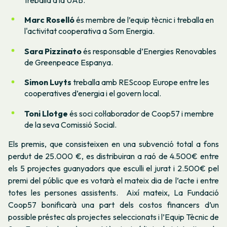
Marc Roselló
és membre de l’equip tècnic i treballa en
l'activitat cooperativa a Som Energia.
Sara Pizzinato
és responsable d’Energies Renovables
de Greenpeace Espanya.
Simon Luyts
treballa amb REScoop Europe entre les
cooperatives d’energia i el govern local.
Toni Llotge
és soci col·laborador de Coop57 i membre
de la seva Comissió Social.
Els premis, que consisteixen en una subvenció total a fons
perdut de 25.000 €, es distribuiran a raó de 4.500€ entre
els 5 projectes guanyadors que esculli el jurat i 2.500€ pel
premi del públic que es votarà el mateix dia de l’acte i entre
totes les persones assistents. Així mateix, La Fundació
Coop57 bonificarà una part dels costos financers d’un
possible préstec als projectes seleccionats i l’Equip Tècnic de