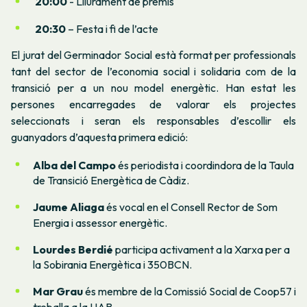
20:00
- Lliurament de premis
20:30
– Festa i fi de l’acte
El jurat del Germinador Social està format per professionals
tant del sector de l’economia social i solidaria com de la
transició per a un nou model energètic. Han estat les
persones encarregades de valorar els projectes
seleccionats i seran els responsables d’escollir els
guanyadors d’aquesta primera edició:
Alba del Campo
és periodista i coordindora de la Taula
de Transició Energètica de Càdiz.
Jaume Aliaga
és vocal en el Consell Rector de Som
Energia i assessor energètic.
Lourdes Berdié
participa activament a la Xarxa per a
la Sobirania Energètica i 350BCN.
Mar Grau
és membre de la Comissió Social de Coop57 i
treballa a la UAB.