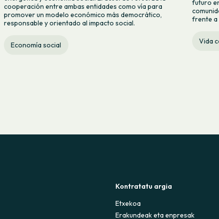
futuro e
cooperación entre ambas entidades como vía para
comunida
promover un modelo económico más democrático,
frente a 
responsable y orientado al impacto social.
Vida 
Economía social
Kontratatu argia
Etxekoa
Erakundeak eta enpresak