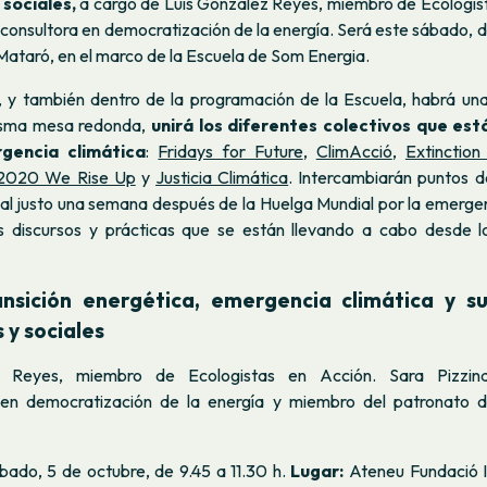
sociales,
a cargo de Luis González Reyes, miembro de Ecologist
 consultora en democratización de la energía. Será este sábado, d
n Mataró, en el marco de la Escuela de Som Energia.
, y también dentro de la programación de la Escuela, habrá un
isma mesa redonda,
unirá los diferentes colectivos que es
gencia climática
:
Fridays for Future
,
ClimAcció
,
Extinction
2020 We Rise Up
y
Justicia Climática
. Intercambiarán puntos d
l justo una semana después de la Huelga Mundial por la emergenc
s discursos y prácticas que se están llevando a cabo desde 
ansición energética, emergencia climática y s
y sociales
 Reyes, miembro de Ecologistas en Acción. Sara Pizzina
 en democratización de la energía y miembro del patronato d
ado, 5 de octubre, de 9.45 a 11.30 h.
Lugar:
Ateneu Fundació Il