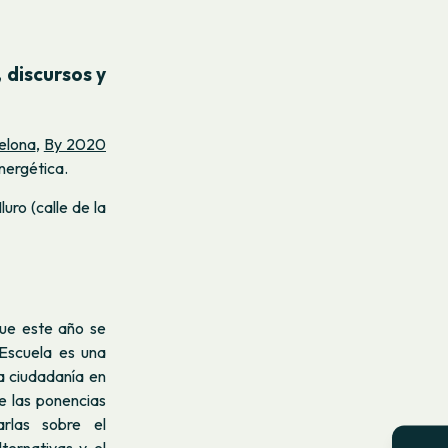
 discursos y
elona
,
By 2020
nergética.
uro (calle de la
ue este año se
 Escuela es una
a ciudadanía en
e las ponencias
arlas sobre el