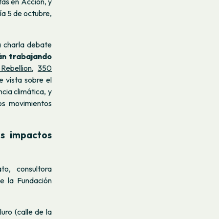
as en Acción, y
ía 5 de octubre,
a charla debate
tán trabajando
 Rebellion
,
350
e vista sobre el
ia climática, y
los movimientos
us impactos
to, consultora
e la Fundación
uro (calle de la