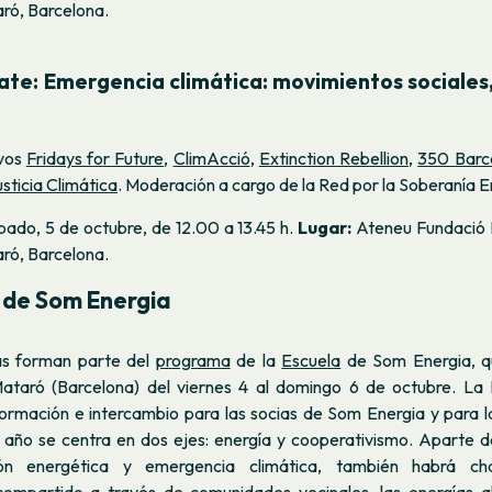
aró, Barcelona.
ate:
Emergencia climática: movimientos sociales,
ivos
Fridays for Future
,
ClimAcció
,
Extinction Rebellion
,
350 Barc
usticia Climática
. Moderación a cargo de la Red por la Soberanía E
bado, 5 de octubre, de 12.00 a 13.45 h.
Lugar:
Ateneu Fundació Il
aró, Barcelona.
 de Som Energia
as forman parte del
programa
de la
Escuela
de Som Energia, q
ataró (Barcelona) del viernes 4 al domingo 6 de octubre. La
ormación e intercambio para las socias de Som Energia y para l
e año se centra en dos ejes: energía y cooperativismo. Aparte d
ión energética y emergencia climática, también habrá ch