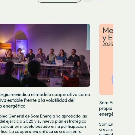
rgia reivindica el modelo cooperativo como
iva estable frente a la volatilidad del
Som Energia incr
 energético
propia y acelera
energéticas
lea General de Som Energia ha aprobado las
del ejercicio 2025 y su nuevo plan estratégico
Som Energia celebr
solidar un modelo basado en la participación
crecimiento con nu
ica. La cooperativa enfoca su crecimiento
aumento del 9,2% d