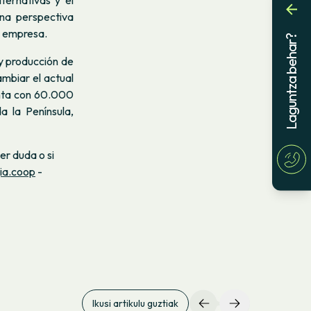
ternativas y el
una perspectiva
a empresa.
Laguntza behar?
y producción de
ambiar el actual
nta con 60.000
a la Península,
er duda o si
ia.coop
-
Ikusi artikulu guztiak