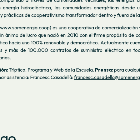
mpartido a través de comunidades vecinales, las energías al
a energía hidroeléctrica, las comunidades energéticas desde 
 y prácticas de cooperativismo transformador dentro y fuera de l
(www.somenergia.coop)
es una cooperativa de comercialización 
in ánimo de lucro que nació en 2010 con el firme propósito de c
tico hacia uno 100% renovable y democrático. Actualmente cue
s y más de 100.000 contratos de suministro eléctrico en tod
rias.
ión:
Tríptico
,
Programa
y
Web
de la Escuela.
Prensa:
para cualqui
ar asistencia: Francesc Casadellà:
francesc.casadella@somenerg
ago