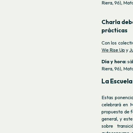
Riera, 96), Mat
Charla deb
prácticas
Con los colect
We Rise Up
y
J
Día y hora:
sá
Riera, 96), Mat
La Escuela
Estas ponenci
celebrará en M
propuesta de f
general, y est
sobre transic