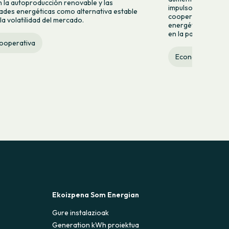
n la autoproducción renovable y las
impulso de nuevas
des energéticas como alternativa estable
cooperativa refuer
la volatilidad del mercado.
energética ciudad
en la participación
cooperativa
Economía social
Ekoizpena Som Energian
Gure instalazioak
Generation kWh proiektua