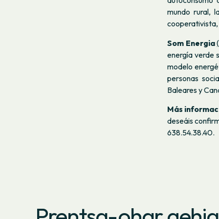
autoconsumo co
mundo rural, l
cooperativista,
Som Energia
energía verde s
modelo energé
personas socia
Baleares y Cana
Más informac
deseáis confirm
638.54.38.40.
Prentsa-ohar gehi