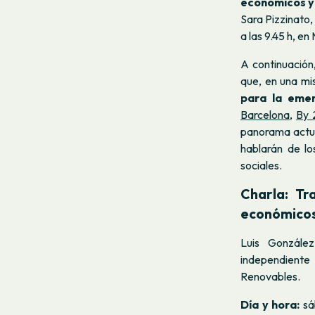
económicos y 
Sara Pizzinato,
a las 9.45 h, e
A continuación
que, en una m
para la emer
Barcelona
,
By 
panorama actua
hablarán de lo
sociales.
Charla:
Tr
económicos 
Luis González
independiente
Renovables.
Día y hora:
sáb