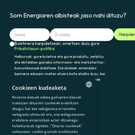
Som Energiaren albisteak jaso nahi dituzu?
Harpide
Buletinera harpidetzean, onartzen duzu gure
Pribatutasun-politika
Helburuak: gure buletina eta gure produktu, zerbitzu
eta ekitaldien gaineko informazio- eta merkataritza-
komunikazioak bidaltzea. Eskubideak: emandako
baimena edozein unetan atzera bota ahalko duzu, bai
eta datuak atzitu, zuzendu eta ezabatu ere. Horiek
eta gainerako eskubideak baliatzeko idatzi
Cookieen kudeaketa
somenergia@delegado-datos.com helbidera.
Informazio osagarria:
Pribatutasun-politika
Konexio-datuak edota gailuaren datuak
CATALAN
tratatzen dituzten cookieak erabiltzen
ditugu, bai eta nabigazioa errazteko
SPANISH
nabigazio-ohiturak ere, eta webgunearen
erabilera-estatistikak azter ditzakegu
GL
900 103 605
hobekuntzak egiteko. "Onartu cookieak"
BASQUE
sakatzean, cookie guztiak erabiltzeko