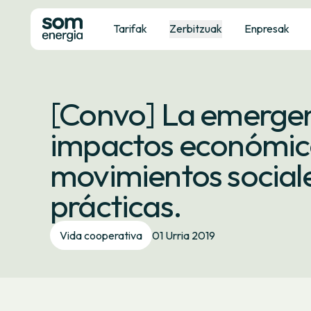
Tarifak
Zerbitzuak
Enpresak
[Convo] La emergenc
impactos económicos
movimientos sociale
prácticas.
Vida cooperativa
01 Urria 2019