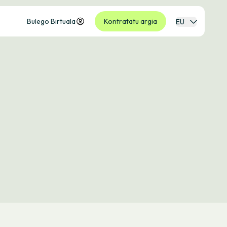
Bulego Birtuala
Kontratatu argia
EU