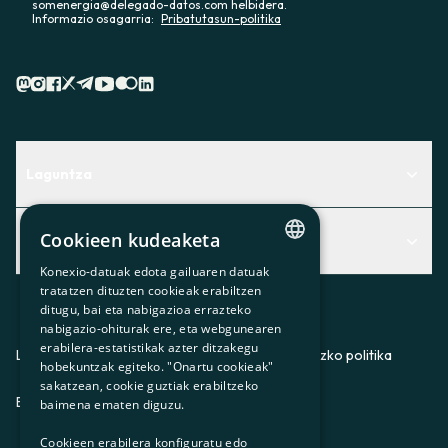
somenergia@delegado-datos.com helbidera.
Informazio osagarria:
Pribatutasun-politika
Laguntza
Centro de Ayuda
Cookieen kudeaketa
Albisteak
Aurkitu zerbitzurik egokiena zuretzat
Konexio-datuak edota gailuaren datuak
CATALAN
Albisteak
Contacto
tratatzen dituzten cookieak erabiltzen
ditugu, bai eta nabigazioa errazteko
SPANISH
Bazkideen txokoa
nabigazio-ohiturak ere, eta webgunearen
erabilera-estatistikak azter ditzakegu
GL
Prentsa
Lege-oharra
Pribatutasun-politika
Cookieei buruzko politika
hobekuntzak egiteko. "Onartu cookieak"
BASQUE
sakatzean, cookie guztiak erabiltzeko
Gurekin lan egin
ES
CA
GL
EU
baimena ematen diguzu.
Cookieen erabilera konfiguratu edo