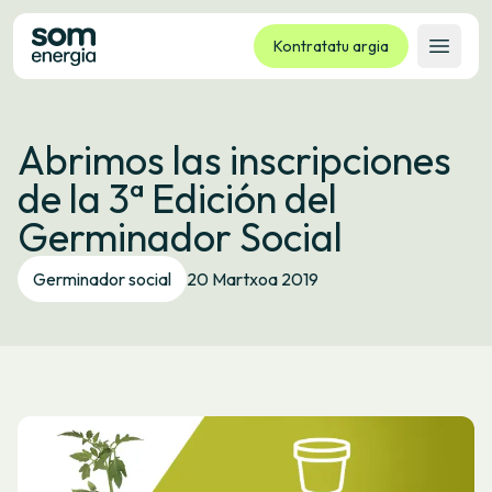
Kontratatu argia
Ireki 
Tarifak
Abrimos las inscripciones
Zerbitzuak
de la 3ª Edición del
Enpresak
Germinador Social
Kooperatiba
Kontaktua
Germinador social
20 Martxoa 2019
Izapideak
Bulego Birtuala
Hizkuntza:
EU
ES
CA
GL