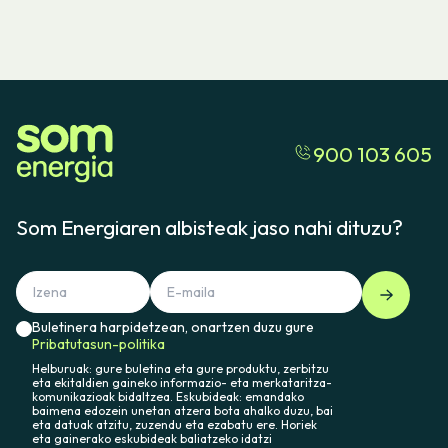
900 103 605
Som Energiaren albisteak jaso nahi dituzu?
Buletinera harpidetzean, onartzen duzu gure
Pribatutasun-politika
Helburuak: gure buletina eta gure produktu, zerbitzu
eta ekitaldien gaineko informazio- eta merkataritza-
komunikazioak bidaltzea. Eskubideak: emandako
baimena edozein unetan atzera bota ahalko duzu, bai
eta datuak atzitu, zuzendu eta ezabatu ere. Horiek
eta gainerako eskubideak baliatzeko idatzi