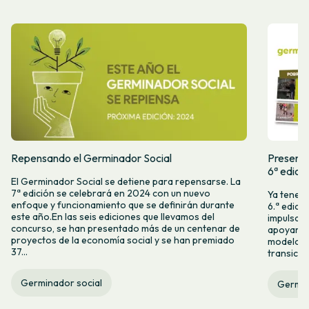
Repensando el Germinador Social
Presenta
6ª edici
El Germinador Social se detiene para repensarse. La
7ª edición se celebrará en 2024 con un nuevo
Ya tenemo
enfoque y funcionamiento que se definirán durante
6.ª edici
este año.En las seis ediciones que llevamos del
impulsam
concurso, se han presentado más de un centenar de
apoyar l
proyectos de la economía social y se han premiado
modelos 
37...
transició
Germinador social
Germin