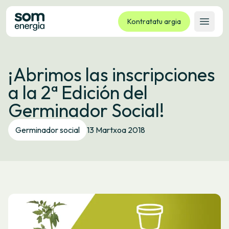
Kontratatu argia
Ireki 
Tarifak
¡Abrimos las inscripciones
Zerbitzuak
a la 2ª Edición del
Enpresak
Germinador Social!
Kooperatiba
Kontaktua
Germinador social
13 Martxoa 2018
Izapideak
Bulego Birtuala
Hizkuntza:
EU
ES
CA
GL