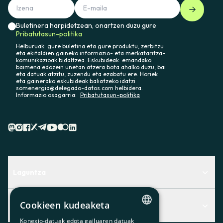
Buletinera harpidetzean, onartzen duzu gure
Pribatutasun-politika
Helburuak: gure buletina eta gure produktu, zerbitzu
eta ekitaldien gaineko informazio- eta merkataritza-
komunikazioak bidaltzea. Eskubideak: emandako
baimena edozein unetan atzera bota ahalko duzu, bai
eta datuak atzitu, zuzendu eta ezabatu ere. Horiek
eta gainerako eskubideak baliatzeko idatzi
somenergia@delegado-datos.com helbidera.
Informazio osagarria:
Pribatutasun-politika
Laguntza
Centro de Ayuda
Cookieen kudeaketa
Albisteak
Aurkitu zerbitzurik egokiena zuretzat
Konexio-datuak edota gailuaren datuak