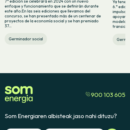
7ª edición se celebrará en 2024 con un nuevo
Ya tenemo
enfoque y funcionamiento que se definirán durante
6.ª edici
este año.En las seis ediciones que llevamos del
impulsam
concurso, se han presentado más de un centenar de
apoyar l
proyectos de la economía social y se han premiado
modelos 
37...
transició
Germinador social
Germin
900 103 605
Som Energiaren albisteak jaso nahi dituzu?