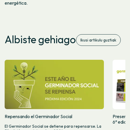
energética.
Albiste gehiago
Ikusi artikulu guztiak
Repensando el Germinador Social
Presenta
6ª edici
El Germinador Social se detiene para repensarse. La