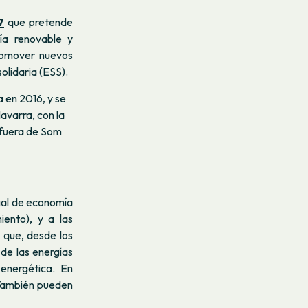
7
que pretende
gía renovable y
promover nuevos
olidaria (ESS).
 en 2016, y se
avarra, con la
y fuera de Som
egal de economía
iento), y a las
y que, desde los
 de las energías
 energética. En
. También pueden