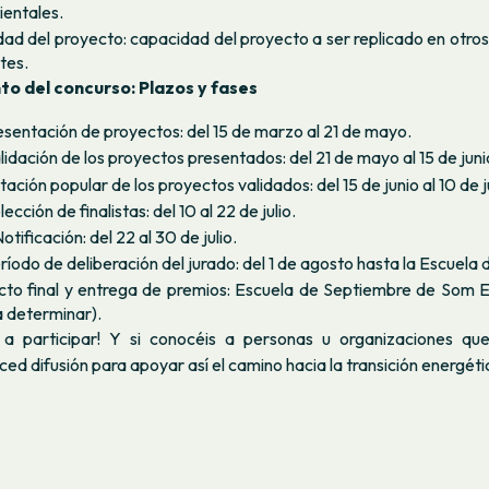
entales.
idad del proyecto: capacidad del proyecto a ser replicado en otros
tes.
o del concurso: Plazos y fases
resentación de proyectos:
del 15 de marzo al 21 de mayo.
alidación de los proyectos presentados:
del 21 de mayo al 15 de juni
otación popular de los proyectos validados:
del
15 de junio al 10 de j
elección de finalistas:
del 10 al 22 de julio.
Notificación:
del 22 al 30 de julio.
eríodo de deliberación del jurado:
del
1 de agosto hasta la Escuela
cto final y entrega de premios: Escuela de Septiembre de Som E
a determinar).
a participar! Y si conocéis a personas u organizaciones qu
ced difusión para apoyar así el camino hacia la transición energéti