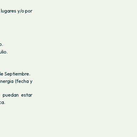
 lugares y/o por
o.
ulio.
 de Septiembre.
nergia (fecha y
e puedan estar
ca.