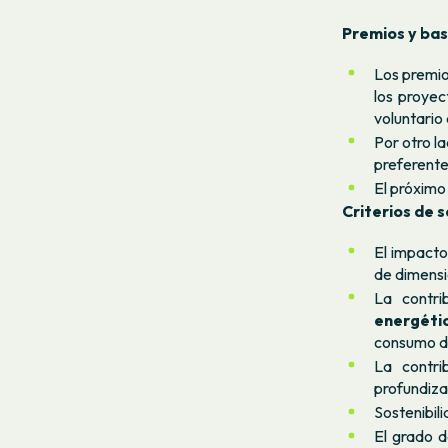
Premios y bas
Los premio
los proyec
voluntario
Por otro l
preferente
El próximo
Criterios de s
El impacto
de dimensi
La contri
energéti
consumo d
La contri
profundiz
Sostenibil
El grado d