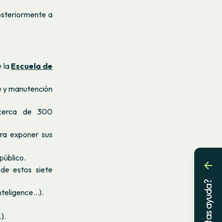
osteriormente a
e la
Escuela de
je y manutención
 cerca de 300
a exponer sus
público.
de estos siete
¿Necesitas ayuda?
nteligence
...).
).