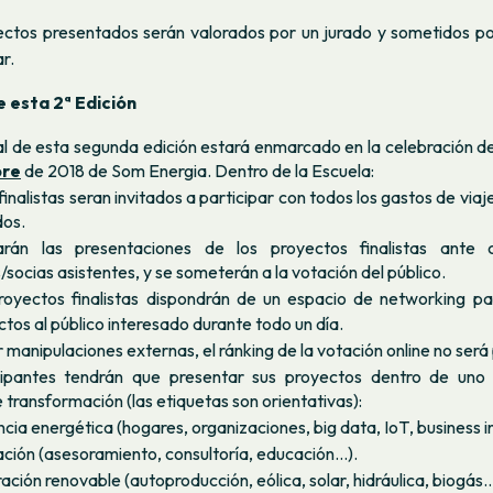
ectos presentados serán valorados por un jurado y sometidos p
r.
 esta 2ª Edición
nal de esta segunda edición estará enmarcado en la celebración d
bre
de 2018 de Som Energia. Dentro de la Escuela:
finalistas seran invitados a participar con todos los gastos de via
os.
rán las presentaciones de los proyectos finalistas ante
/socias asistentes, y se someterán a la votación del público.
royectos finalistas dispondrán de un espacio de
networking
par
tos al público interesado durante todo un día.
 manipulaciones externas, el ránking de la votación online no será 
cipantes tendrán que presentar sus proyectos dentro de uno 
 transformación (las etiquetas son orientativas):
ncia energética (hogares, organizaciones,
big data
,
IoT
,
business
i
ción (asesoramiento, consultoría, educación…).
ción renovable (autoproducción, eólica, solar, hidráulica, biogás...