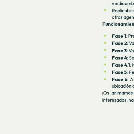
medioambi
Replicabil
otros agen
Funcionamient
Fase 1
: P
Fase 2
: V
Fase 3
: V
Fase 4
: S
Fase 4.1
: 
Fase 5
: P
Fase 6
: A
ubicación 
¡Os animamos 
interesadas, ha