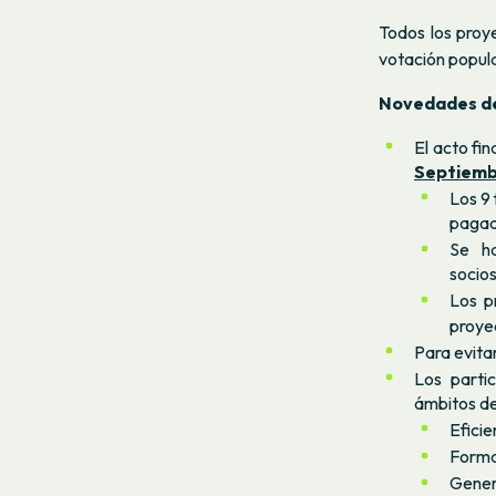
Todos los proy
votación popula
Novedades de
El acto fi
Septiem
Los 9 
pagad
Se ha
socios
Los p
proyec
Para evitar
Los parti
ámbitos de
Eficie
Forma
Genera