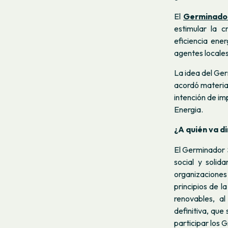
El
Germinador
estimular la c
eficiencia ene
agentes locales
La idea del Ger
acordó material
intención de imp
Energia.
¿A quién va di
El Germinador S
social y solid
organizaciones 
principios de l
renovables, al
definitiva, que
participar los 