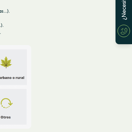
as…).
).
.