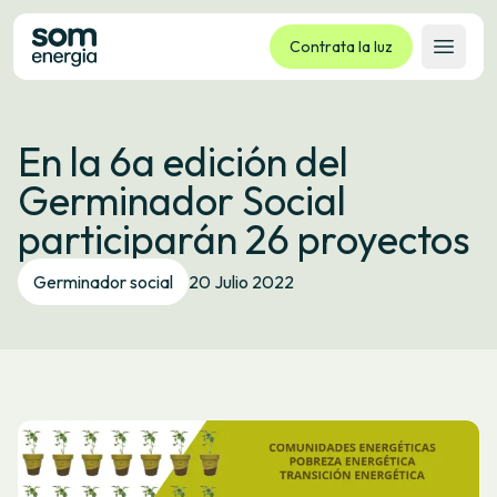
Contrata la luz
Abrir 
Tarifas
En la 6a edición del
Servicios
Germinador Social
Empresas
participarán 26 proyectos
La cooperativa
Contacto
Germinador social
20 Julio 2022
Trámites
Oficina virtual
Idioma:
ES
CA
GL
EU