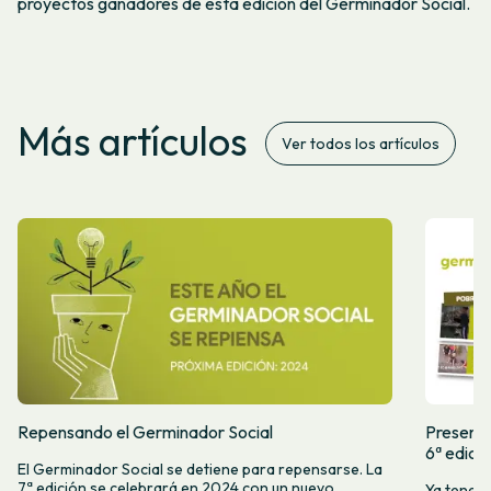
proyectos ganadores de esta edición del Germinador Social.
Más artículos
Ver todos los artículos
Repensando el Germinador Social
Presenta
6ª edici
El Germinador Social se detiene para repensarse. La
7ª edición se celebrará en 2024 con un nuevo
Ya tenemo