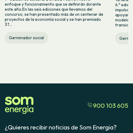
enfoque y funcionamiento que se definirán durante
6.ª edici
este año.En las seis ediciones que llevamos del
impulsam
concurso, se han presentado más de un centenar de
apoyar l
proyectos de la economía social y se han premiado
modelos 
37...
transició
Germinador social
Germin
900 103 605
¿Quieres recibir noticias de Som Energia?