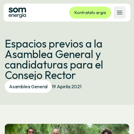
Kontratatu argia
Ireki 
Tarifak
Espacios previos a la
Zerbitzuak
Asamblea General y
Enpresak
candidaturas para el
Kooperatiba
Consejo Rector
Kontaktua
Izapideak
Asamblea General
19 Apirila 2021
Bulego Birtuala
Hizkuntza:
EU
ES
CA
GL