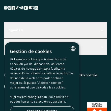
Laguntza
Centro de Ayuda
Albisteak
Aurkitu zerbitzurik egokiena zuretzat
Gestión de cookies
Albisteak
Contacto
Utilizamos cookies que tratan datos de
CATALAN
conexión y/o del dispositivo, así como
Bazkideen txokoa
hábitos de navegación para facilitar la
SPANISH
navegación y podemos analizar estadísticas
Prentsa
Lege-oharra
Pribatutasun-politika
Cookieei buruzko politika
del uso de la web para poder aplicar
GL
mejoras. Si pulsas "Aceptar cookies"
Gurekin lan egin
ES
CA
GL
EU
BASQUE
consientes el uso de todas las cookies.
Si prefieres configurar su uso o limitarlo,
puedes hacer tu selección y guardarla.