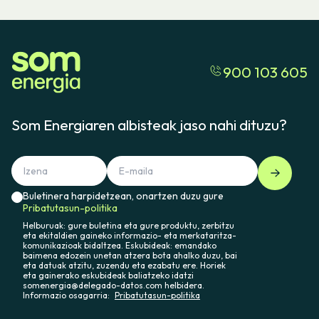
900 103 605
Som Energiaren albisteak jaso nahi dituzu?
Buletinera harpidetzean, onartzen duzu gure
Pribatutasun-politika
Helburuak: gure buletina eta gure produktu, zerbitzu
eta ekitaldien gaineko informazio- eta merkataritza-
komunikazioak bidaltzea. Eskubideak: emandako
baimena edozein unetan atzera bota ahalko duzu, bai
eta datuak atzitu, zuzendu eta ezabatu ere. Horiek
eta gainerako eskubideak baliatzeko idatzi
somenergia@delegado-datos.com helbidera.
Informazio osagarria:
Pribatutasun-politika