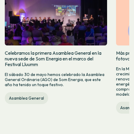
Celebramos la primera Asamblea General en la
Más prod
nueva sede de Som Energia en el marco del
fotovol
Festival Lluumm
En la Me
crecimie
El sábado 30 de mayo hemos celebrado la Asamblea
renovabl
General Ordinaria (AGO) de Som Energia, que este
energétic
año ha tenido un toque festivo.
compromis
modelo c
Asamblea General
Asambl