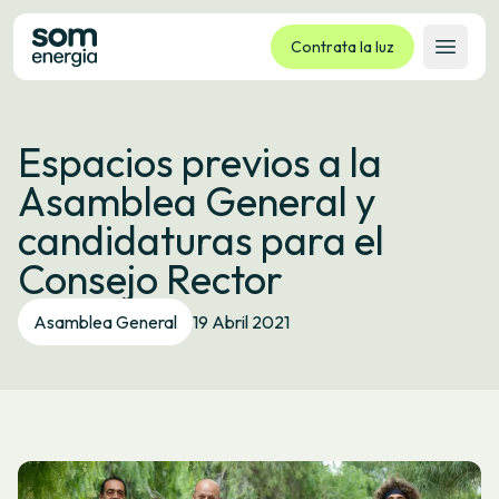
Contrata la luz
Abrir 
Tarifas
Espacios previos a la
Servicios
Asamblea General y
Empresas
candidaturas para el
La cooperativa
Consejo Rector
Contacto
Trámites
Asamblea General
19 Abril 2021
Oficina virtual
Idioma:
ES
CA
GL
EU