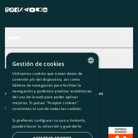
Ayuda
Centro de Ayuda
Actualidad
Descubre qué servicio te encaja mejor
Gestión de cookies
Actualidad
Contacto
Utilizamos cookies que tratan datos de
CATALAN
conexión y/o del dispositivo, así como
El rincón de la socia
hábitos de navegación para facilitar la
SPANISH
navegación y podemos analizar estadísticas
Prensa
Aviso legal
Política de privacidad
Política de cookies
del uso de la web para poder aplicar
GL
mejoras. Si pulsas "Aceptar cookies"
Trabaja con nosotros
ES
CA
GL
EU
BASQUE
consientes el uso de todas las cookies.
Si prefieres configurar su uso o limitarlo,
puedes hacer tu selección y guardarla.