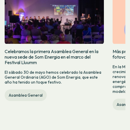
Celebramos la primera Asamblea General en la
Más prod
nueva sede de Som Energia en el marco del
fotovol
Festival Lluumm
En la Me
crecimie
El sábado 30 de mayo hemos celebrado la Asamblea
renovabl
General Ordinaria (AGO) de Som Energia, que este
energétic
año ha tenido un toque festivo.
compromis
modelo c
Asamblea General
Asambl