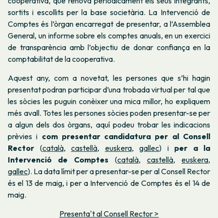
cooperativa, que renova periòdicament els seus integrants,
sortits i escollits per la base societària. La Intervenció de
Comptes és l’òrgan encarregat de presentar, a l’Assemblea
General, un informe sobre els comptes anuals, en un exercici
de transparència amb l’objectiu de donar confiança en la
comptabilitat de la cooperativa.
Aquest any, com a novetat, les persones que s’hi hagin
presentat podran participar d’una trobada virtual per tal que
les sòcies les puguin conèixer una mica millor, ho expliquem
més avall. Totes les persones sòcies poden presentar-se per
a algun dels dos òrgans, aquí podeu trobar les indicacions
prèvies i
com presentar candidatura per al Consell
Rector
(
català
,
castellà
,
euskera
,
gallec
) i
per a la
Intervenció de Comptes
(
català
,
castellà
,
euskera
,
gallec
). La data límit per a presentar-se per al Consell Rector
és el 13 de maig, i per a Intervenció de Comptes és el 14 de
maig.
Presenta't al Consell Rector >