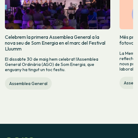
Celebrem la primera Assemblea General a la
Més prod
nova seu de Som Energia en el marc del Festival
fotovolt
Lluumm
La Memòr
reflectei
El dissabte 30 de maig hem celebrat l’Assemblea
nous proj
General Ordinària (AGO) de Som Energia, que
laboral.
enguany ha tingut un toc festiu.
Assemb
Assemblea General