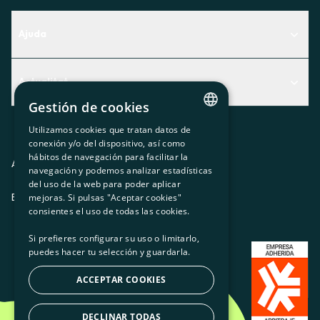
Ajuda
Centre d'Ajuda
Actualitat
Descobreix quin servei t'encaixa millor
Gestión de cookies
Actualitat
Contacte
Utilizamos cookies que tratan datos de
El racó de la sòcia
CATALAN
conexión y/o del dispositivo, así como
hábitos de navegación para facilitar la
Premsa
SPANISH
Avis legal
Política de privacitat
Política de cookies
navegación y podemos analizar estadísticas
del uso de la web para poder aplicar
GL
Treballa amb nosaltres
ES
CA
GL
EU
mejoras. Si pulsas "Aceptar cookies"
BASQUE
consientes el uso de todas las cookies.
Si prefieres configurar su uso o limitarlo,
puedes hacer tu selección y guardarla.
ACCEPTAR COOKIES
DECLINAR TODAS