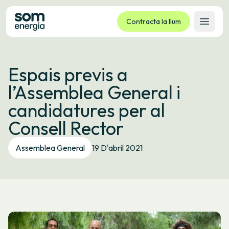
Contracta la llum
Obrir 
Tarifes
Espais previs a
Serveis
l’Assemblea General i
Empreses
candidatures per al
La cooperativa
Consell Rector
Contacte
Tràmits
Assemblea General
19 D'abril 2021
Oficina virtual
Idioma:
CA
ES
GL
EU