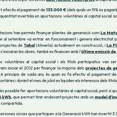
fet efectiu el pagament de
133.000 €
(dels quals un 19% es pagar
 quantitat invertida en aportacions voluntàries al capital social 
acions han permès finançar plantes de generació com
La Mata
que al setembre va entrar en funcionament i genera electricitat 
s projectes de
Tahal
(Almería) actualment en construcció, i
La Fl
 s’iniciaran les obres, també es financen amb l’
última emissió de
 voluntàries al capital social i els títols participatius van se
vam iniciar el 2012 per finançar la majoria dels
projectes de g
 A principis de cada any és quan es fa efectiu el pagament de l
ntàries i durant el mes de juliol es liquiden els interessos dels títols
 possible fer aportacions voluntàries al capital social, però sí qu
ó kWh
, que permet tirar endavant projectes amb un
model d’in
ó compartida.
ersones sòcies que participen a la Generació kWh han invertit 