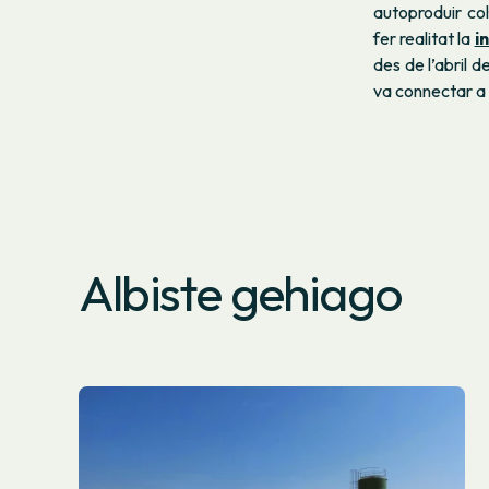
autoproduir co
fer realitat la
i
des de l’abril d
va connectar a 
Albiste gehiago