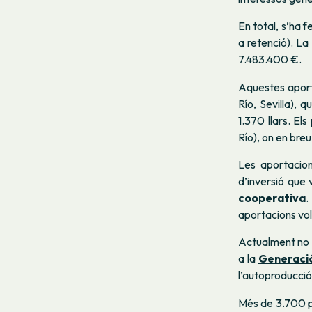
En total, s’ha 
a retenció). La
7.483.400 €.
Aquestes aport
Río, Sevilla), 
1.370 llars. El
Río), on en breu
Les aportacions
d’inversió que 
cooperativa
.
aportacions volu
Actualment no és
a la
Generaci
l’autoproducci
Més de 3.700 p