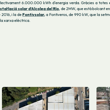
l·lectivament 6.000.000 kWh d'energia verda. Gràcies a totes e
nstal·lació solar d’Alcolea del Río
, de 2MW, que està bolcant en
e 2016, i la de
Fontivsolar,
a Fontiveros, de 990 kW, que la set
la xarxa elèctrica.