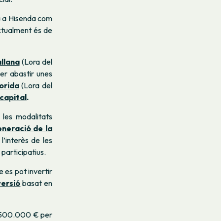
à a Hisenda com
actualment és de
llana
(Lora del
per abastir unes
orida
(Lora del
 capital
.
r les modalitats
eneració de la
’interès de les
 participatius.
e es pot invertir
versió
basat en
3.500.000 € per