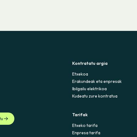
Kontratatu argia
Etxekoa
Erakundeak eta enpresak
Ibilgailu elektrikoa
Kudeatu zure kontratua
Tarifak
tu
Etxeko tarifa
Enpresa tarifa