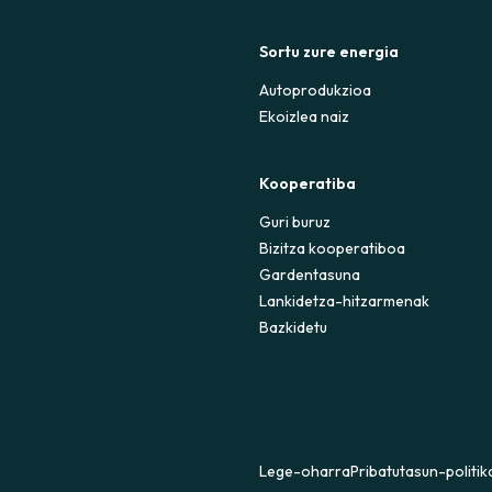
Sortu zure energia
Autoprodukzioa
Ekoizlea naiz
Kooperatiba
Guri buruz
Bizitza kooperatiboa
Gardentasuna
Lankidetza-hitzarmenak
Bazkidetu
Lege-oharra
Pribatutasun-politik