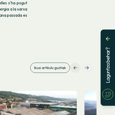
lles s'ha pogut
ergia a la xarxa
mana passada es
Laguntza behar?
Ikusi artikulu guztiak