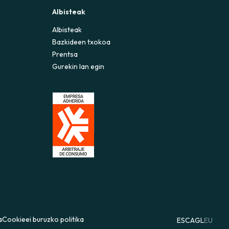
Albisteak
Albisteak
Bazkideen txokoa
Prentsa
Gurekin lan egin
a
Cookieei buruzko politika
ES
CA
GL
EU