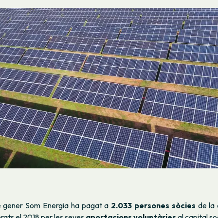
 gener Som Energia ha pagat a
2.033 persones sòcies
de la 
rats el 2018 per les seves
aportacions voluntàries
al capital so