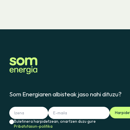
Som Energiaren albisteak jaso nahi dituzu?
Harpide
Buletinera harpidetzean, onartzen duzu gure
Pribatutasun-politika