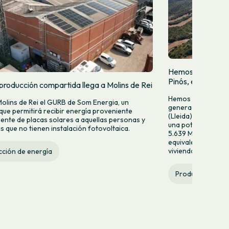
Hemos puesto en 
Pinós, en Tiurana 
producción compartida llega a Molins de Rei
Hemos puesto en f
Molins de Rei el GURB de Som Energia, un
generación fotovol
 que permitirá recibir energía proveniente
(Lleida). Esta nuev
ente de placas solares a aquellas personas y
una potencia de 2
 que no tienen instalación fotovoltaica.
5.639 MWh anuales
equivalente al con
viviendas al año.
ción de energía
Producción de e