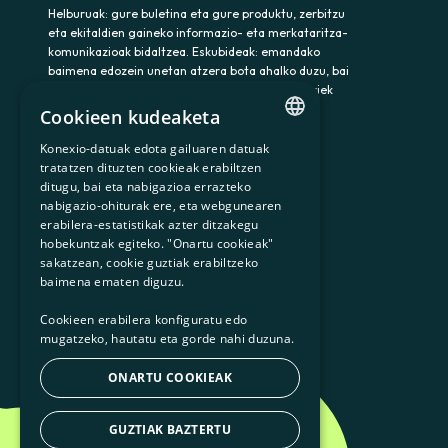
Helburuak: gure buletina eta gure produktu, zerbitzu
eta ekitaldien gaineko informazio- eta merkataritza-
komunikazioak bidaltzea. Eskubideak: emandako
baimena edozein unetan atzera bota ahalko duzu, bai
eta datuak atzitu, zuzendu eta ezabatu ere. Horiek
eta gainerako eskubideak baliatzeko idatzi
Cookieen kudeaketa
somenergia@delegado-datos.com helbidera.
Informazio osagarria:
Pribatutasun-politika
Konexio-datuak edota gailuaren datuak
CATALAN
tratatzen dituzten cookieak erabiltzen
ditugu, bai eta nabigazioa errazteko
SPANISH
nabigazio-ohiturak ere, eta webgunearen
erabilera-estatistikak azter ditzakegu
GL
900 103 605
hobekuntzak egiteko. "Onartu cookieak"
BASQUE
sakatzean, cookie guztiak erabiltzeko
baimena ematen diguzu.
Cookieen erabilera konfiguratu edo
mugatzeko, hautatu eta gorde nahi duzuna.
ONARTU COOKIEAK
GUZTIAK BAZTERTU