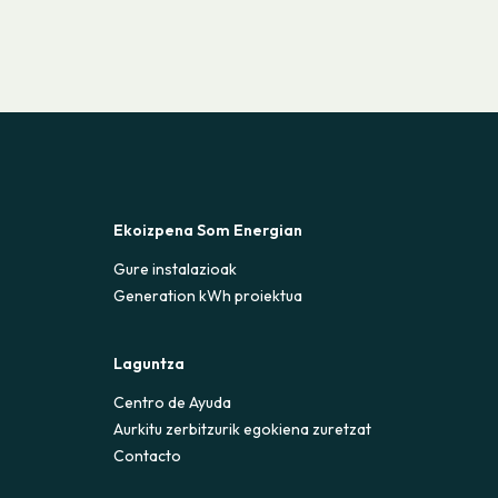
Ekoizpena Som Energian
Gure instalazioak
Generation kWh proiektua
Laguntza
Centro de Ayuda
Aurkitu zerbitzurik egokiena zuretzat
Contacto