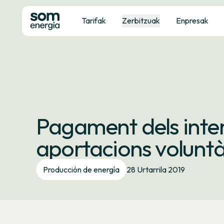
Tarifak
Zerbitzuak
Enpresak
Pagament dels inter
aportacions voluntàr
Producción de energía
28 Urtarrila 2019