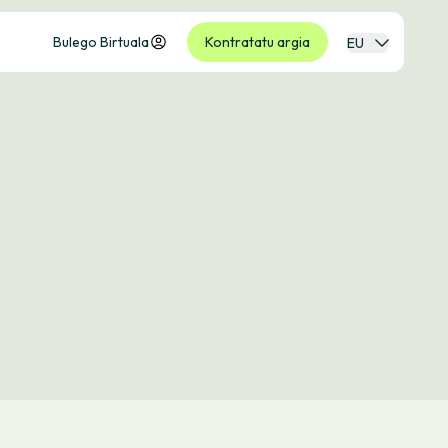
Bulego Birtuala
Kontratatu argia
EU