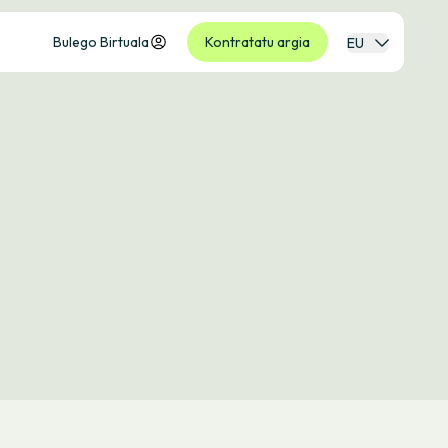
Bulego Birtuala
Kontratatu argia
EU