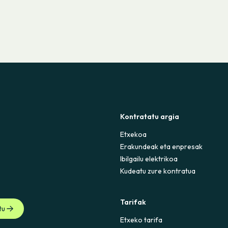
Kontratatu argia
Etxekoa
Erakundeak eta enpresak
Ibilgailu elektrikoa
Kudeatu zure kontratua
Tarifak
tu
Etxeko tarifa