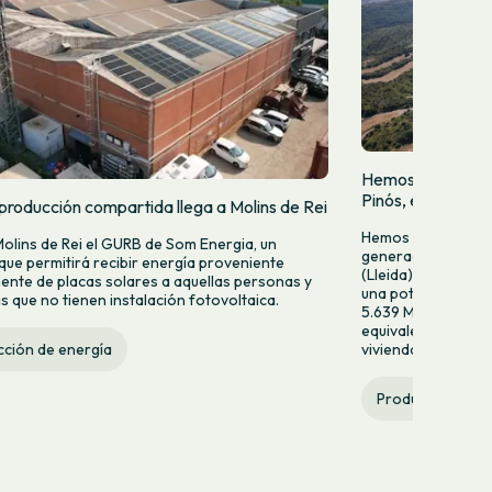
Hemos puesto en 
Pinós, en Tiurana 
producción compartida llega a Molins de Rei
Hemos puesto en f
Molins de Rei el GURB de Som Energia, un
generación fotovol
 que permitirá recibir energía proveniente
(Lleida). Esta nuev
ente de placas solares a aquellas personas y
una potencia de 2
 que no tienen instalación fotovoltaica.
5.639 MWh anuales
equivalente al con
viviendas al año.
ción de energía
Producción de e