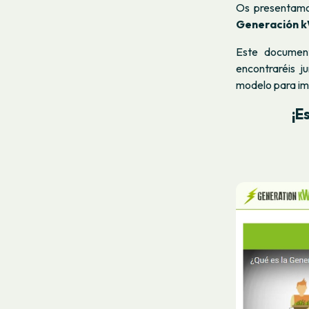
Os presentamo
Generación 
Este documen
encontraréis j
modelo para im
¡E