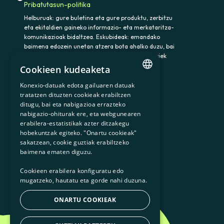
Pribatutasun-politika
Helburuak: gure buletina eta gure produktu, zerbitzu
eta ekitaldien gaineko informazio- eta merkataritza-
komunikazioak bidaltzea. Eskubideak: emandako
baimena edozein unetan atzera bota ahalko duzu, bai
eta datuak atzitu, zuzendu eta ezabatu ere. Horiek
eta gainerako eskubideak baliatzeko idatzi
Cookieen kudeaketa
somenergia@delegado-datos.com helbidera.
Informazio osagarria:
Pribatutasun-politika
Konexio-datuak edota gailuaren datuak
CATALAN
tratatzen dituzten cookieak erabiltzen
ditugu, bai eta nabigazioa errazteko
SPANISH
nabigazio-ohiturak ere, eta webgunearen
erabilera-estatistikak azter ditzakegu
GL
900 103 605
hobekuntzak egiteko. "Onartu cookieak"
BASQUE
sakatzean, cookie guztiak erabiltzeko
baimena ematen diguzu.
Cookieen erabilera konfiguratu edo
mugatzeko, hautatu eta gorde nahi duzuna.
ONARTU COOKIEAK