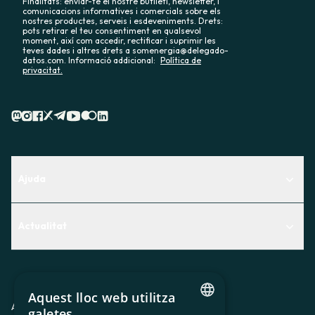
Finalitats: enviar-te el nostre butlletí, newsletter, i
comunicacions informatives i comercials sobre els
nostres productes, serveis i esdeveniments. Drets:
pots retirar el teu consentiment en qualsevol
moment, així com accedir, rectificar i suprimir les
teves dades i altres drets a somenergia@delegado-
datos.com. Informació addicional:
Política de
privacitat.
Ajuda
Centre d'Ajuda
Actualitat
Descobreix quin servei t'encaixa millor
Actualitat
Contacte
El racó de la sòcia
Aquest lloc web utilitza
Premsa
Avis legal
Política de privacitat
Política de cookies
galetes