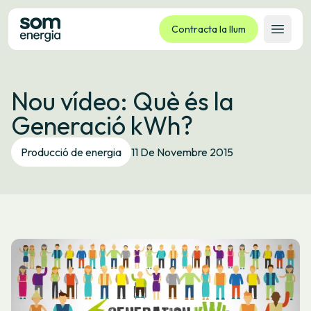
Contracta la llum
Obrir 
Tarifes
Nou vídeo: Què és la
Serveis
Generació kWh?
Empreses
La cooperativa
Producció de energia
11 De Novembre 2015
Contacte
Tràmits
Oficina virtual
Idioma:
CA
ES
GL
EU