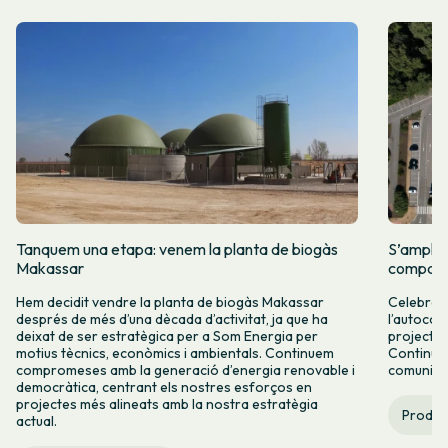
Tanquem una etapa: venem la planta de biogàs
S’amplia
Makassar
comparti
Hem decidit vendre la planta de biogàs Makassar
Celebrem 
després de més d’una dècada d’activitat, ja que ha
l’autocon
deixat de ser estratègica per a Som Energia per
projectes
motius tècnics, econòmics i ambientals. Continuem
Continuar
compromeses amb la generació d’energia renovable i
comunitàr
democràtica, centrant els nostres esforços en
projectes més alineats amb la nostra estratègia
Produc
actual.