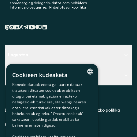
somenergia@delegado-datos.com helbidera.
Informazio osagarria:
Pribatutasun-politika
Laguntza
Centro de Ayuda
Cookieen kudeaketa
Albisteak
Aurkitu zerbitzurik egokiena zuretzat
Konexio-datuak edota gailuaren datuak
CATALAN
Albisteak
Contacto
tratatzen dituzten cookieak erabiltzen
ditugu, bai eta nabigazioa errazteko
SPANISH
Bazkideen txokoa
nabigazio-ohiturak ere, eta webgunearen
erabilera-estatistikak azter ditzakegu
GL
Prentsa
Lege-oharra
Pribatutasun-politika
Cookieei buruzko politika
hobekuntzak egiteko. "Onartu cookieak"
BASQUE
sakatzean, cookie guztiak erabiltzeko
Gurekin lan egin
ES
CA
GL
EU
baimena ematen diguzu.
Cookieen erabilera konfiguratu edo