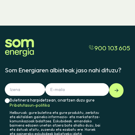
900 103 605
Som Energiaren albisteak jaso nahi dituzu?
Buletinera harpidetzean, onartzen duzu gure
Pribatutasun-politika
Helburuak: gure buletina eta gure produktu, zerbitzu
eta ekitaldien gaineko informazio- eta merkataritza-
komunikazioak bidaltzea. Eskubideak: emandako
baimena edozein unetan atzera bota ahalko duzu, bai
eta datuak atzitu, zuzendu eta ezabatu ere. Horiek
eta gainerako eskubideak baliatzeko idatzi