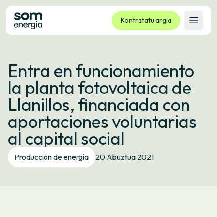
Kontratatu argia
Ireki 
Tarifak
Entra en funcionamiento
Zerbitzuak
la planta fotovoltaica de
Enpresak
Llanillos, financiada con
Kooperatiba
aportaciones voluntarias
Kontaktua
al capital social
Izapideak
Producción de energía
20 Abuztua 2021
Bulego Birtuala
Hizkuntza:
EU
ES
CA
GL