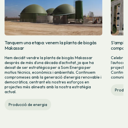
Tanquem una etapa: venem la planta de biogàs
S’amplia
Makassar
comparti
Hem decidit vendre la planta de biogàs Makassar
Celebrem 
després de més d’una dècada d’activitat, ja que ha
l’autocon
deixat de ser estratègica per a Som Energia per
projectes
motius tècnics, econòmics i ambientals. Continuem
Continuar
compromeses amb la generació d’energia renovable i
comunitàr
democràtica, centrant els nostres esforços en
projectes més alineats amb la nostra estratègia
Produc
actual.
Producció de energia