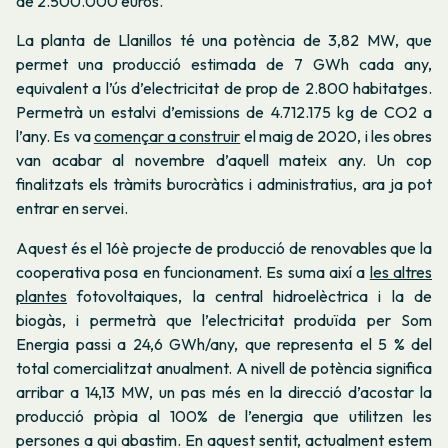
de 2.500.000 euros.
La planta de Llanillos té una potència de 3,82 MW, que
permet una producció estimada de 7 GWh cada any,
equivalent a l’ús d’electricitat de prop de 2.800 habitatges.
Permetrà un estalvi d’emissions de 4.712.175 kg de CO2 a
l’any. Es va
començar a construir
el maig de 2020, i les obres
van acabar al novembre d’aquell mateix any. Un cop
finalitzats els tràmits burocràtics i administratius, ara ja pot
entrar en servei.
Aquest és el 16è projecte de producció de renovables que la
cooperativa posa en funcionament. Es suma així a
les altres
plantes
fotovoltaiques, la central hidroelèctrica i la de
biogàs, i permetrà que l’electricitat produïda per Som
Energia passi a 24,6 GWh/any, que representa el 5 % del
total comercialitzat anualment. A nivell de potència significa
arribar a 14,13 MW, un pas més en la direcció d’acostar la
producció pròpia al 100% de l’energia que utilitzen les
persones a qui abastim. En aquest sentit, actualment estem