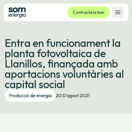
Contracta la llum
Obrir 
Tarifes
Entra en funcionament la
Serveis
planta fotovoltaica de
Empreses
Llanillos, finançada amb
La cooperativa
aportacions voluntàries al
Contacte
capital social
Tràmits
Producció de energia
20 D'agost 2021
Oficina virtual
Idioma:
CA
ES
GL
EU