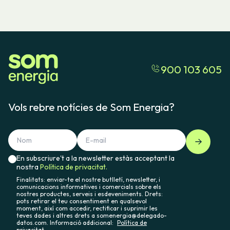
900 103 605
Vols rebre notícies de Som Energia?
En subscriure't a la newsletter estàs acceptant la
nostra
Política de privacitat.
Finalitats: enviar-te el nostre butlletí, newsletter, i
comunicacions informatives i comercials sobre els
nostres productes, serveis i esdeveniments. Drets:
pots retirar el teu consentiment en qualsevol
moment, així com accedir, rectificar i suprimir les
teves dades i altres drets a somenergia@delegado-
datos.com. Informació addicional:
Política de
privacitat.