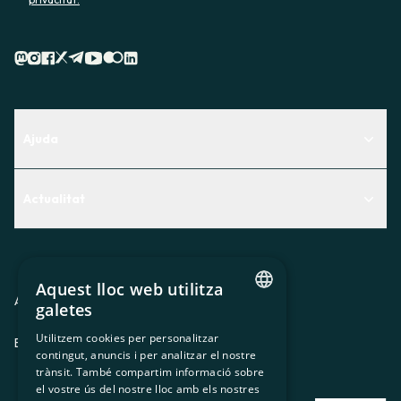
Ajuda
Centre d'Ajuda
Actualitat
Descobreix quin servei t'encaixa millor
Actualitat
Contacte
El racó de la sòcia
Aquest lloc web utilitza
Premsa
Avis legal
Política de privacitat
Política de cookies
galetes
CATALAN
Treballa amb nosaltres
Utilitzem cookies per personalitzar
ES
CA
GL
EU
contingut, anuncis i per analitzar el nostre
SPANISH
trànsit. També compartim informació sobre
GL
el vostre ús del nostre lloc amb els nostres