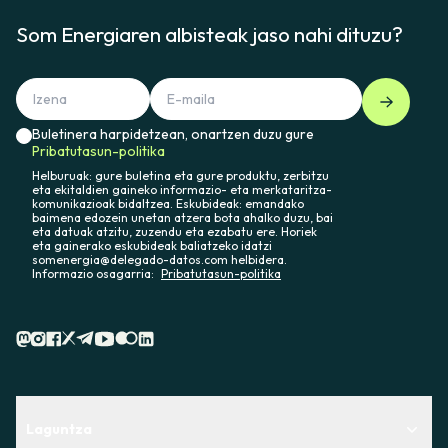
Som Energiaren albisteak jaso nahi dituzu?
Buletinera harpidetzean, onartzen duzu gure
Pribatutasun-politika
Helburuak: gure buletina eta gure produktu, zerbitzu
eta ekitaldien gaineko informazio- eta merkataritza-
komunikazioak bidaltzea. Eskubideak: emandako
baimena edozein unetan atzera bota ahalko duzu, bai
eta datuak atzitu, zuzendu eta ezabatu ere. Horiek
eta gainerako eskubideak baliatzeko idatzi
somenergia@delegado-datos.com helbidera.
Informazio osagarria:
Pribatutasun-politika
Laguntza