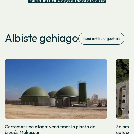
Enlace a las imágenes de la planta
Albiste gehiago
Ikusi artikulu guztiak
Cerramos una etapa: vendemos la planta de
Se amplí
biogás Makassar
autocon