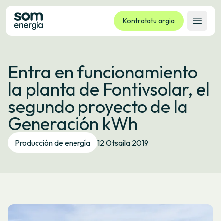
Kontratatu argia
Ireki 
Tarifak
Entra en funcionamiento
Zerbitzuak
la planta de Fontivsolar, el
Enpresak
segundo proyecto de la
Kooperatiba
Generación kWh
Kontaktua
Izapideak
Producción de energía
12 Otsaila 2019
Bulego Birtuala
Hizkuntza:
EU
ES
CA
GL