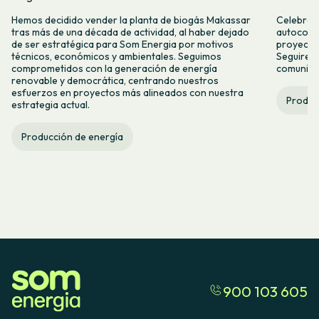
Hemos decidido vender la planta de biogás Makassar
Celebramo
tras más de una década de actividad, al haber dejado
autocons
de ser estratégica para Som Energia por motivos
proyecto
técnicos, económicos y ambientales. Seguimos
Seguirem
comprometidos con la generación de energía
comunitar
renovable y democrática, centrando nuestros
esfuerzos en proyectos más alineados con nuestra
Produc
estrategia actual.
Producción de energía
900 103 605