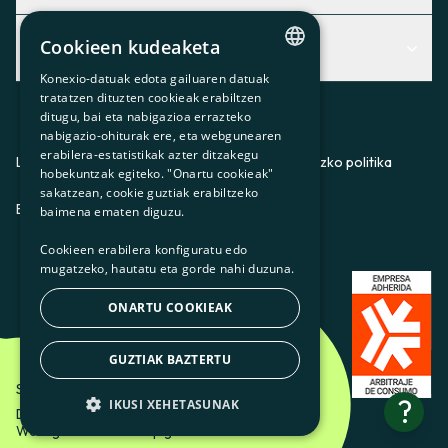
Centro de Ayuda
Cookieen kudeaketa
Albisteak
Aurkitu zerbitzurik egokiena zuretzat
Konexio-datuak edota gailuaren datuak
CATALAN
Albisteak
Contacto
tratatzen dituzten cookieak erabiltzen
ditugu, bai eta nabigazioa errazteko
SPANISH
Bazkideen txokoa
nabigazio-ohiturak ere, eta webgunearen
erabilera-estatistikak azter ditzakegu
GL
Prentsa
Lege-oharra
Pribatutasun-politika
Cookieei buruzko politika
hobekuntzak egiteko. "Onartu cookieak"
BASQUE
sakatzean, cookie guztiak erabiltzeko
Gurekin lan egin
ES
CA
GL
EU
baimena ematen diguzu.
Cookieen erabilera konfiguratu edo
mugatzeko, hautatu eta gorde nahi duzuna.
ONARTU COOKIEAK
GUZTIAK BAZTERTU
Som Energia SCCL - 2026
?
IKUSI XEHETASUNAK
Diseinatzailea: Etéreo Design.
Web-garatzailea: Utopig Studio
OINARRIZKOAK